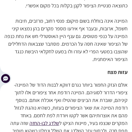
כתוצאה מנטיית הציפור לקנן בקלות בכל מקום אפשרי.
המיינה אינה בוחלת בשום מיקום: פנסי רחוב, מרזבים, תיבות
חשמל, ארובות, ובעבר אף אירעו מספר מקרים בהן נמצאו קיני
המיינה על כנפי מטוסים. גם ענף היין האוסטרלי חש את נחת כנפה
של הציפור שאינה חסה על הכרמים. מסתבר שצבאות הדחלילים
שהוצבו במטעי הפרי לא עזרו ולו במעט לחקלאי היבשת כנגד
הציפור האימתנית.
עזות מצח
אולם הנזק החמור ביותר נגרם דווקא לבנות הדוד של המיינה-
ציפורי הדרור לסוגיהם. המיינה רודפת אחר ציפורים אלו לתוך
קיניהם, שוברת את הביצים שהטילו ואף אוכלת אותם. בנוסף
רודפת המיינה את שאר הציפורים בעזות, כשהיא נוהגת לגזול
מהם את אוצרותיהם אשר לקטו ויורדת לפת לחמם. באחד
המקרים שנצפו בעיר, מיינות הציקו ל
שלדג לבן-החזה
שזה עתה
תפס חרק, ולבסוף עזב השלדג את השלל ונמלט כשהוא מותיר