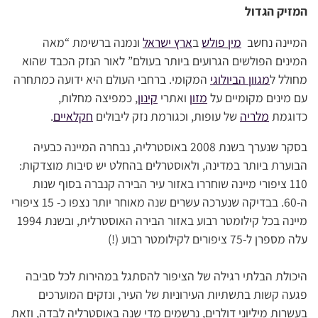
המזיק הגדול
המיינה נחשב
מין פולש
ב
ארץ ישראל
ונמנה ברשימת “מאה
המינים הפולשים הגרועים ביותר בעולם” לאור הנזק הכבד שהוא
מחולל ל
מגוון הביולוגי
המקומי. ברחבי העולם היא ידועה כמתחרה
עם מינים מקומיים על
מזון
ואתרי
קינון
, כמפיצה מחלות,
כדוגמת
מלריה
של עופות, וכגורמת נזק ליבולים
חקלאיים
.
בסקר שנערך בשנת 2008 באוסטרליה, נבחרה המיינה כבעיה
הבוערת ביותר במדינה, ולאוסטרלים בהחלט יש סיבות מוצדקות:
110 ציפורי מיינה שוחררו באזור עיר הבירה קנברה בסוף שנות
ה-60. בבדיקה שנערכה עשרים שנה מאוחר יותר נצפו כ- 15 ציפורי
מיינה בכל קילומטר רבוע באזור הבירה האוסטרלית, ובשנת 1994
עלה מספרן ל-75 ציפורים לקילומטר רבוע (!)
היכולת הבלתי רגילה של הציפור להסתגל במהירות לכל סביבה
פגעה קשות בתשתיות העירוניות של העיר, ונזקים המוערכים
בעשרות מיליוני דולרים, נרשמים מדי שנה באוסטרליה לבדה, וזאת