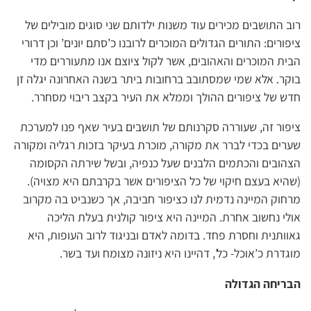
רוב התושבים מכירים עוד משנות ילדותם שני סוגים מובילים של
ציפורים: התורים הגדולים המוכרים לרובנו כ’סתם יונים’ וכן דרורי
הבית המוכרים והאהובים, אשר לקול ציוצם אנו מתעוררים מדי
בוקר. אלא שמי שמסתובב ברחובות ביתר בשנה האחרונה יגלה זן
חדש של ציפורים ההולך וממלא את העיר בקצב ריבוי מסחרר.
ציפור זה, שעוררה סקרנותם של תושבים בעיר שאף פנו למערכת
שערים בכדי לברר את מקורה, מוכרת בעיקר בזכות רגליה ומקורה
הצהובים והכתמים הלבנים שעל כנפיה, ובשל שירתה הקסומה
(שהיא בעצם חיקוי של כל הציפורים אשר בקרבתם היא מצויה).
מרחוק המיינה נדמית לנו כציפור חביבה, אך כשנביט בה מקרוב
אולי נחשוב אחרת. המיינה היא ציפור קולנית בעלת הליכה
גאוותנית וחסרת פחד. בדומה לאדם ובניגוד לרוב העופות, היא
מוגדרת כ’אוכל- כל’, דהיינו היא ניזונה מצומח ועד בשר.
הבריחה הגדולה