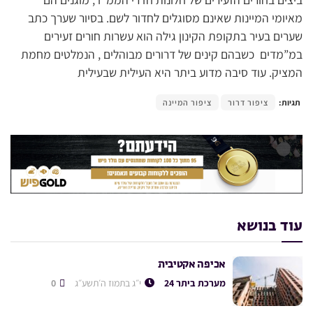
מאיומי המיינות שאינם מסוגלים לחדור לשם. בסיור שערך כתב
שערים בעיר בתקופת הקינון גילה הוא עשרות חורים זעירים
במ”מדים כשבהם קינים של דרורים מבוהלים , הנמלטים מחמת
המציק. עוד סיבה מדוע ביתר היא העילית שבעילית
תגיות:
ציפור דרור
ציפור המיינה
עוד בנושא
אכיפה אקטיבית
מערכת ביתר 24
י״ג בתמוז ה׳תשע״ג
0