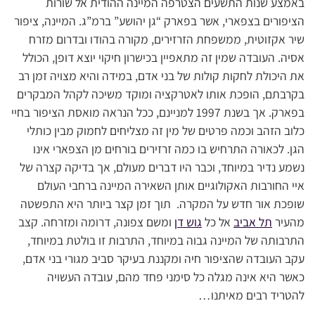
באמצע שנות התשעים הצטרפה המיינה ההודית אל שורות
הציפורים בצפארי, אשר בפארק “גן יהושע” ברמ”ג. המיינה, ציפור
שיר אקזוטית, ממשפחת הזרזירים, מקורה בהודו ובדרום מזרח
אסיה. העובדה שמין זה מתאפיין בכישרון חיקוי יוצא דופן, הכולל
את היכולת לחקות קולות של בני אדם, במידה והיא מצויה זמן רב
בקרבתם, הופכת אותו לאטרקציה ומוקד משיכה לקהל המבקרים
בפארק. אך בשנת 1997 למניינם, ככל הנראה מואסת הציפור בחיי
כלוב הזהב וכמה פרטים של מין זה מצליחים לחמוק מבין כותלי
הגן. לכאורה התרחיש בו כמה זרזירים בורחים מן הצפארי אינו
נשמע נדיר במיוחד, וכבר היו דברים מעולם, אך בדיקה קצרה של
איי החורבות האקולוגיים אותן השאירה המיינה ברחבי העולם
שופכת אור חדש על המקרה. תוך זמן קצר ביותר היא התפשטה
מהעיר
תל אביב
אל כל
גוש דן
ומשם צפונה, דרומה ומזרחה. קצב
התרבותה של המיינה גבוה במיוחד, התרבות זו בולטת במיוחד,
עקב העובדה שהציפור חיה ומקננת בעיקר סביב מגורי בני אדם,
כאשר היא אינה מגלה כל סימני פחד מהם, עובדה העשויה
להטריד רבים מאיתנו…