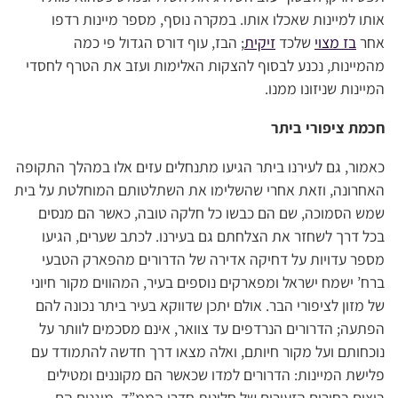
אותו למיינות שאכלו אותו. במקרה נוסף, מספר מיינות רדפו
אחר
בז מצוי
שלכד
זיקית
; הבז, עוף דורס הגדול פי כמה
מהמיינות, נכנע לבסוף להצקות האלימות ועזב את הטרף לחסדי
המיינות שניזונו ממנו.
חכמת ציפורי ביתר
כאמור, גם לעירנו ביתר הגיעו מתנחלים עזים אלו במהלך התקופה
האחרונה, וזאת אחרי שהשלימו את השתלטותם המוחלטת על בית
שמש הסמוכה, שם הם כבשו כל חלקה טובה, כאשר הם מנסים
בכל דרך לשחזר את הצלחתם גם בעירנו. לכתב שערים, הגיעו
מספר עדויות על דחיקה אדירה של הדרורים מהפארק הטבעי
ברח’ ישמח ישראל ומפארקים נוספים בעיר, המהווים מקור חיוני
של מזון לציפורי הבר. אולם יתכן שדווקא בעיר ביתר נכונה להם
הפתעה; הדרורים הנרדפים עד צוואר, אינם מסכמים לוותר על
נוכחותם ועל מקור חיותם, ואלה מצאו דרך חדשה להתמודד עם
פלישת המיינות: הדרורים למדו שכאשר הם מקוננים ומטילים
ביצים בחורים הזעירים של חלונות חדרי הממ”ד, מוגנים הם