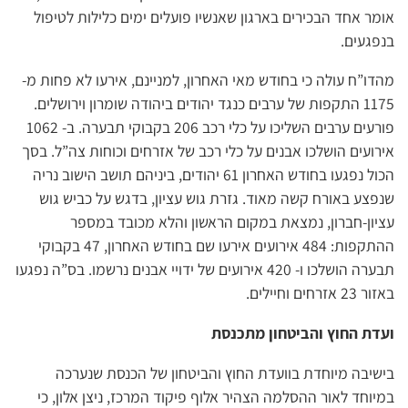
אומר אחד הבכירים בארגון שאנשיו פועלים ימים כלילות לטיפול
בנפגעים.
מהדו”ח עולה כי בחודש מאי האחרון, למניינם, אירעו לא פחות מ-
1175 התקפות של ערבים כנגד יהודים ביהודה שומרון וירושלים.
פורעים ערבים השליכו על כלי רכב 206 בקבוקי תבערה. ב- 1062
אירועים הושלכו אבנים על כלי רכב של אזרחים וכוחות צה”ל. בסך
הכול נפגעו בחודש האחרון 61 יהודים, ביניהם תושב הישוב נריה
שנפצע באורח קשה מאוד. גזרת גוש עציון, בדגש על כביש גוש
עציון-חברון, נמצאת במקום הראשון והלא מכובד במספר
ההתקפות: 484 אירועים אירעו שם בחודש האחרון, 47 בקבוקי
תבערה הושלכו ו- 420 אירועים של ידויי אבנים נרשמו. בס”ה נפגעו
באזור 23 אזרחים וחיילים.
ועדת החוץ והביטחון מתכנסת
בישיבה מיוחדת בוועדת החוץ והביטחון של הכנסת שנערכה
במיוחד לאור ההסלמה הצהיר אלוף פיקוד המרכז, ניצן אלון, כי