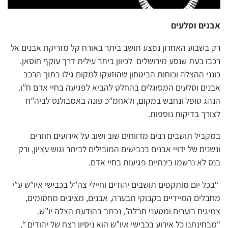
אבנים וסלעים
רק בשבוע האחרון נפצע תושב ביתר באורח קל מזריקת אבנים אל
רכבו בעת שנסע מירושלים לכיוון ביתר עילית דרך עוקף חוסאן.
כונני ההצלה וכוחות הביטחון שהוזעקו למקום גילו בתוך הרכב
אבנים וסלעים המסוגלים בהחלט להביא לפגיעה בחיי אדם ח”ו.
הנהג טופל ונחבש במקום, ולאחמ”כ פונה באמבולנס לביה”ח
לצורך בדיקות נוספות.
במקביל תושבים רבים מדווחים שוב ושוב על אירועים חוזרים
ונשנים של ידויי אבנים בכבישים המובילים לביתר וגוש עציון, ורק
בנס לא נרשמו בינתיים פגיעות בחיי אדם.
“בכל יום מותקפים תושבים יהודים וחיילי צה”ל בכבישי איו”ש ע”י
מחבלים המיידיים בקבוקי תבערה, אבנים, מציבים מחסומים,
צמיגים בוערים ומטעני חבלה”, נכתב בהודעת הצלה יו”ש.
“מבחינתנו כל אירוע בכבישי איו”ש הוא ניסיון רצח של יהודים “,