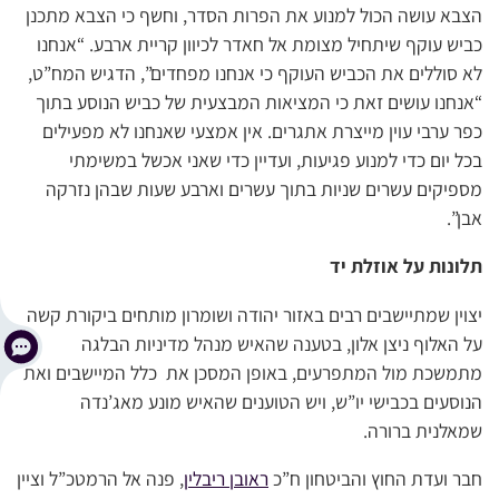
הצבא עושה הכול למנוע את הפרות הסדר, וחשף כי הצבא מתכנן
כביש עוקף שיתחיל מצומת אל חאדר לכיוון קריית ארבע. “אנחנו
לא סוללים את הכביש העוקף כי אנחנו מפחדים”, הדגיש המח”ט,
“אנחנו עושים זאת כי המציאות המבצעית של כביש הנוסע בתוך
כפר ערבי עוין מייצרת אתגרים. אין אמצעי שאנחנו לא מפעילים
בכל יום כדי למנוע פגיעות, ועדיין כדי שאני אכשל במשימתי
מספיקים עשרים שניות בתוך עשרים וארבע שעות שבהן נזרקה
אבן”.
תלונות על אוזלת יד
יצוין שמתיישבים רבים באזור יהודה ושומרון מותחים ביקורת קשה
על האלוף ניצן אלון, בטענה שהאיש מנהל מדיניות הבלגה
מתמשכת מול המתפרעים, באופן המסכן את כלל המיישבים ואת
הנוסעים בכבישי יו”ש, ויש הטוענים שהאיש מונע מאג’נדה
שמאלנית ברורה.
חבר ועדת החוץ והביטחון ח”כ
ראובן ריבלין
, פנה אל הרמטכ”ל וציין