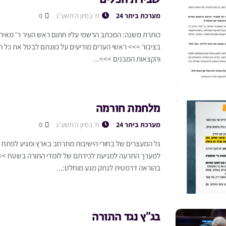
מערכת ביתר 24
ח׳ בסיון ה׳תשע״ג
0
כותרת משנה: המכתב הרשמי עליו חתום ראש העיר ר' מאיר ר
בציבור >>> ראשי הערים מודיעים על כוונתם לבטל את כל ה
והקצאות המבנים >>>...
מלחמת חורמה
מערכת ביתר 24
ח׳ בסיון ה׳תשע״ג
0
גל המעצרים של בחורי הישיבות מתרחב בארץ ומגיע לפתח ע
למערך התרעה למניעת לכידתם של לומדי התורה בשטח >>>
בהוראה דרמטית לנתק מגע מוחלט:...
בג”ץ נגד התורה