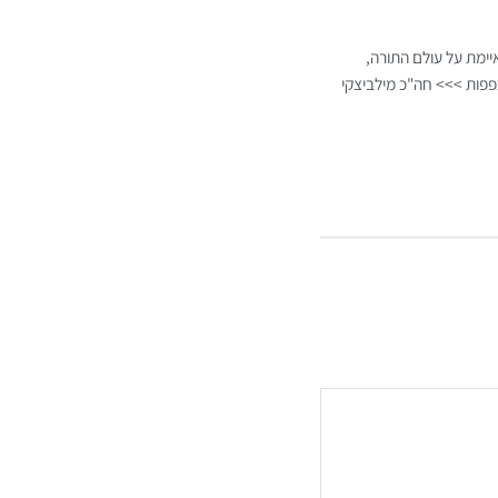
ימת על עולם התורה,
כפפות >>> חה"כ מילביצקי