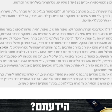
בין 6 עד 9 מיליון ₪ , ככל הנראה בשל הפרשיה הקודמת.
ר שעשרות נפגעים מעורבים בפרשה זו, חלקם כאמור בעלי משפחות מביתר עילית, אשר הניחו 
 נותר כעת ללא פרוטה.
אחר שהשקיע 160 אלף דולר אצל בעלי חברות ההפקה לפני מספר חודשים, מספר: “הייתי מלווה לו כספים בתו
ת גבוהה. מספר ימים לפני ל”ג בעומר חברו הראה לי מסמכים שהוא מושקע בחברת ההפקות, ו
ת רשומה על שמות אחרים”. “לזכותו של בעל הציינג’ תושב ביתר ייאמר”, מסביר לנו איש ת
טל מהאברכים אלא השקיע אותם בחברה מוסדרת כדת וכדין , אלא שמכיוון שבעלי חברת ההפק
ם ולא דרש מהם אישורים ברורים וחותכים על כך שהחברה רשומה על שם המשקיעים”.
מאמצי
תגלגלו ותוצאותיה ניכרות בקרב משפחות רבות בביתר, החלו עסקנים בעיר לגבש מתווה להצ
 המשקיעים ונאמדים, כאמור, בסכומי עתק של מיליונים. “כל מה שנעשה, לא יספיק בכדי לכס
רשה, “למרות שהציבור שלנו הוא ציבור חכם ומפוקח, עדיין מסמאת האמונה העיוורת את עינ
ות עתק וחובות אדירים. לא פחות מצערת העובדה שאנשים נוטלים משכנתאות ומשתמשים בכ
יף אותו עסקן.
את הרגל מוסרים בתגובה כי “הוא יגיע להסדר עם הנושים, הוא יכול ורוצה לחזור לשגרה, וכך 
רו אדישים למצב ובימים הקרובים יתפרסם מכתב גלוי מטעם הרבנים הגאונים חברי בית דין צדק
כן יופיעו בו הנחיות כיצד לנהוג בכדי להימנע בעתיד ממקרים דומים ומצערים.