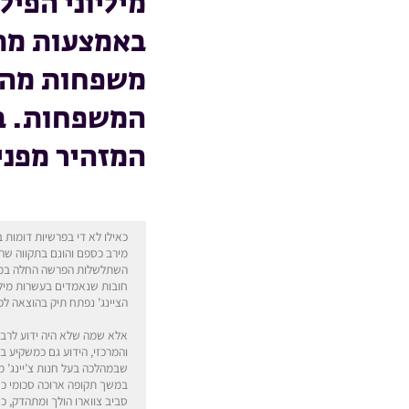
מיליוני הפי
באמצעות מתו
משפחות מהעי
המשפחות. בד
המזהיר מפני
כאילו לא די בפרשיות דומות
מירב כספם והונם בתקווה שהם
השתלשלות הפרשה החלה במעש
חובות שנאמדים בעשרות מיליו
הציינג’ נפתח תיק בהוצאה ל
אלא שמה שלא היה ידוע לרבים
והמרכזי, הידוע גם כמשקיע 
שבמהלכה בעל חנות צ’יינג’ מ
במשך תקופה ארוכה סכומי כס
סביב צווארו הולך ומתהדק, 