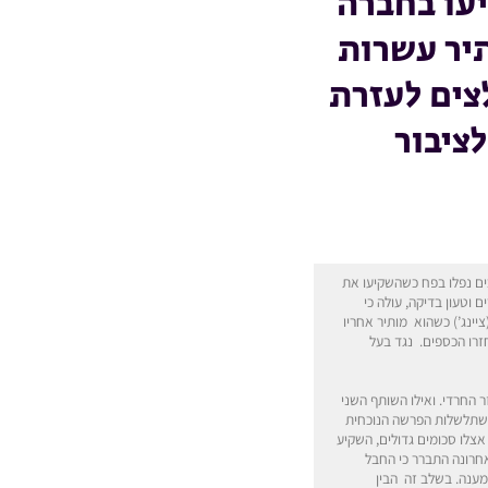
יעו בחברה
תיר עשרות
צים לעזרת
ציבור
ים נפלו בפח כשהשקיעו את
וטעון בדיקה, עולה כי
נג’) כשהוא מותיר אחריו
זרו הכספים. נגד בעל
 החרדי. ואילו השותף השני
השתלשלות הפרשה הנוכחית
אצלו סכומים גדולים, השקיע
חרונה התברר כי החבל
מענה. בשלב זה הבין