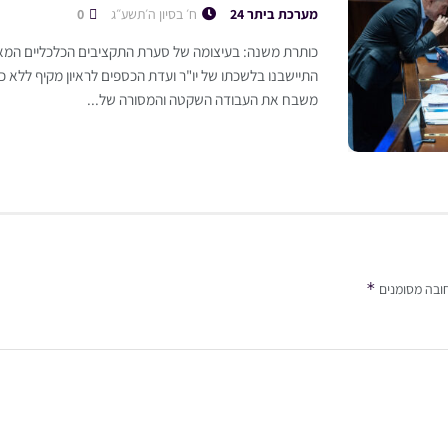
מערכת ביתר 24
ח׳ בסיון ה׳תשע״ג
0
כותרת משנה: בעיצומה של סערת התקציבים הכלכליים המאי
התיישבנו בלשכתו של יו"ר ועדת הכספים לראיון מקיף ללא 
משבח את העבודה השקטה והמסורה של...
*
ובה מסומנים