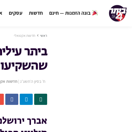
בונה הזמנות — חינם
חדשות
עסקים
אי
ראשי
חדשות אקטואלי
ביתר עילי
שהשקיעו, 
ח׳ בסיון ה׳תשע״ג
|
חדשות אקט
אברך ירושלמ