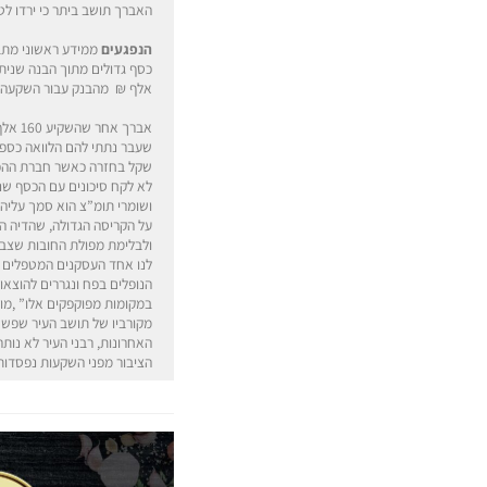
האברך תושב ביתר כי ירדו לטמיון סכומי כסף הנאמדים 
הנפגעים
ממידע ראשוני מתבר
אלף ₪ מהבנק עבור השקעה –
אברך 
שעבר נתתי להם הלוואה כספי
שקל בחזרה כאשר חברת ההפקו
לא לקח סיכונים עם הכסף שנ
ושומרי תומ”צ הוא סמך עליה
על הקריסה הגדולה, שהדיה ה
ולבלימת מפולת החובות שצברו
לנו אחד העסקנים המטפלים בפ
הנופלים בפח ונגררים להוצא
במקומות מפוקפקים אלו” ,מוס
מקורביו של תושב העיר שפשט 
האחרונות, רבני העיר לא נות
הציבור מפני השקעות נפסדות ו