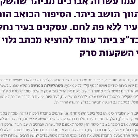
ל עמו עשרות אברכים מביתר שהשק
וך תושב ביתר. הסיפור הכואב הו
ר ללא פת לחם. עסקנים בעיר נחל
”צ ביתר עומד להוציא מכתב גלוי ל
 השקעות סרק
 בעבר, השבוע שוב ארע בעיר ביתר מקרה כאוב של השקעה על קרן הצבי, לאחר שעשרות אברכ
 יראו פירות מידיים ויעשו “כסף קל” וללא מאמץ.
השתלשלות הפרשה
ממידע שהגיע לשערים 
ה קודם כאשר לפני מספר חודשים פשט את הרגל בעל עסק ירושלמי מוכר להמרת מט”ח (ציי
ני שקלים, במסגרת פרשת עוקץ. לדברי המשקיעים, “עד היום אין עם מי לדבר ועד כה לא הוח
פועל, ובמקביל גם הוגשה תביעה בבד”ץ “העדה החרדית”.
, היא העובדה כי אותו בעל ציינג’ היה אחד משני שותפים בחברת הפקות גדולה ומוכרת במגזר
בעסקי הנדל”ן, נאלץ להתמודד עם השלכות ההשקעה הכושלת מעשה ידי שותפו, מה שהביא ל
ביתר, אדם המוכר בציבור כישר והגון שזכה לאמונם של עשרות אברכים תושבי העיר שהפקידו 
ף גדולים אצל בעל חברת הפקות, חברה שהייתה מבוססת ורבים חזו לה עתיד מזהיר. אלא לא
כאשר אחד מבעלי החברה פשט את הרגל ונכסי החברה משתעבדים לנושיו הרבים שנותרו ללא 