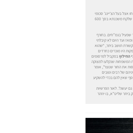
אצל בעל הצ’יינג’ סכומי
כסף גדולים מתוך הבנה שניתן לסמוך עליו ומבלי שידעו היכן מושקעים הכספים. כך לדוגמא, אברך, אב לילדים ותושב העיר, שלקח משכנתא בסך 600
ר אחד שפעיל בגמ”חים. בחורף
מאז ועד היום לא קיבלתי
קשורת תושב ביתר, “שהוא
ות היו מוכרים כחרדים
 החילוץ
במקביל לפרסומים
לת המשפחות שנקלעו למצוקה
ות את החור שנוצר”, אומר
יהם של רבים וטובים
סף שאין להם בכדי להשקיע
גם יעשה”. לאור הפרשיות
 ביתר שליט”א, בו יוזהר