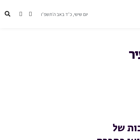
יום שישי, כ״ד באב ה׳תשפ״ו
ר
ות של