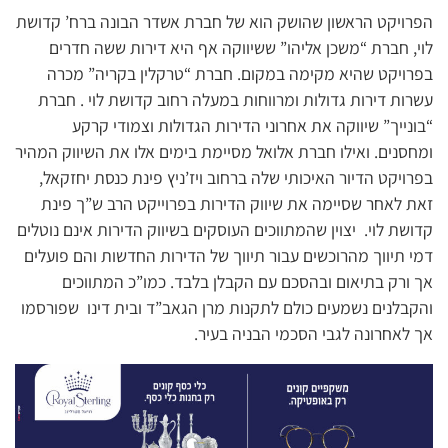
הפרויקט הראשון שהושק הוא של חברת אשדר הבונה ברח’ קדושת
לוי, חברת “משכן אליהו” ששיווקה אף היא דירות ששה חדרים
בפרויקט שהיא מקימה במקום. חברת “טרקלין בקריה” מכרה
עשרות דירות גדולות ומרווחות במעלה רחוב קדושת לוי . חברת
“בונייך” שיווקה את אחרוני הדירות הגדולות וצמודי קרקע
ומחסנים. ואילו חברת אלואל מסיימת בימים אלו את השיווק המהיר
בפרויקט הדיור האיכותי שלה ברחוב ויז’ניץ פינת כנסת יחזקאל,
זאת לאחר שסיימה את שיווק הדירות בפרוייקט הרב ש”ך פינת
קדושת לוי. יצוין שהמתווכים העוסקים בשיווק הדירות אינם נוטלים
דמי תיווך מהרוכשים עבור תיווך של הדירות החדשות והם פועלים
אך ורק בתיאום ובהסכם עם הקבלן בלבד. כמו”כ המתווכים
והקבלנים נשמעים כולם לתקנות מרן הגאב”ד ובית דינו שפורסמו
אך לאחרונה לגבי הסכמי הבניה בעיר.