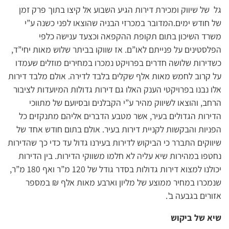
גל של שיווק ומכירת דירות הגיע השבוע אל קיצו בתוך פרק זמן
של חודש ימים.המדובר במכרזי הבניה שהוצאו לפני כשנה ע”י
משרד השיכון בתום תקופת ההקפאה וכצעד ענישה כלפי
הפלסטינים על פנייתם לאו”ם. אז שווקו בביתר שלוש מאות יחי”ד,
כשדירות שלושה חדרים בפרויקט נמכרו במחירים מוזלים שעמדו
על קרוב לחמש מאות אלף שקלים בלבד לדירה. אולם מלבד דירות
אלו נבנו בפרויקטי הענק האלו גם דירות גדולות המיועדות לציבור
הרחב, והוצאו לשיווק מהיר ע”י הקבלנים ובסיועם של מתווכי
הדירות הגדולים בעיר, אשר מטבע הדברים אליהם מתנקזים כל
הפניות והבקשות לקניית דירות בעיר. אולם בתום חודש אחד של
שיווקים התברר כי הביקוש לדירות בעירנו גדול עד כדי כך שהדירות
נחטפו במהירות שיא עליה לא חלמו משווקי הדירות. בין הדירות
יכולנו למצוא דירות גדולות בסדר גודל של 120 מ”ר ואף 180 מ”ר,
שנמכרו במחיר ממוצע של מליון וארבע מאות אלף ₪ במספר
אזורים בגבעה ב’.
שיא של ביקוש