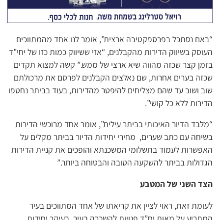
“באם נסתכל בפרספקטיבה ארצית”, אומר לנו אחד מהמתווכים
העוסק בשיווק הדירות מהקבלנים, “אזי ששיווק כמות כזו של יחי”ד
בזמן קצר שכזה מהווה שיא ארצי של ממש.” קשה למצוא תקדים
שכזה בערים אחרות, שם נאלצים הקבלנים לפרסם את מרכולתם
שוב ושוב עד שהם מצליחים להיפטר מהדירות, בעוד בביתר נחטפו
הדירות ללא כל קושי”.
“מלבד הדיור האיכותי בביתר עילית”, אומר אחד מרוכשי הדירות
בשיחה עם כתב שערים, מחירי יחידות הדיור בביתר מקלים על
האפשרות לעמוד בתשלומי המשכנתא והופכים את קניית הדירות
הגדולות בביתר להשקעה הטובה והבטוחה ביותר.”
הצד השני של המטבע
לעומת זאת, ראוי לציין את קריאתו של אחד המתווכים בעיר
המתריע על מאות יח”ד פנויות להשכרה בעיר, בעיקר יחידות