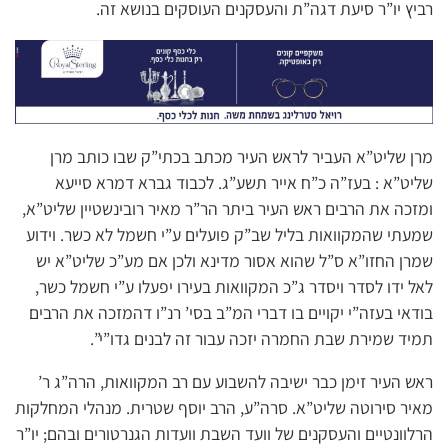
רביץ יו”ר סיעת דגה”ת והעסקנים העוסקים בנושא זה.
מרן שליט”א העביר לראש העיר מכתב בכתי”ק שבו כותב מרן
שליט”א : בעז”ה כ”ח אייר תשע”ג. לכבוד גברא דמרא סייעא
ומזכה את הרבים ראש העיר ביתר הר”ר מאיר רובינשטיין שליט”א,
שמעתי שהמקוואות בליל שב”ק פועלים ע”י חשמל לא כשר. וידוע
שמרן החזו”א ס”ל שהוא אסור מדינא ולכן אם מע”כ שליט”א יש
לאל ידו לסדר ויסדר ג”כ המקוואות בעירו יפעלו ע”י חשמל כשר,
בודאי בעזה”י יקויים בו דברי המ”ב בסי’ רנ”ו דהמזכה את הרבים
תמיד שמירת שבת החמרה יזכה עבור זה לבנים גדו”י”.
ראש העיר זימן כבר ישיבה להשבוע עם רב המקוואות, הרה”ג ר’
מאיר סירוטה שליט”א. סרה”ע, הרב יוסף שטרית. מנהלי המחלקות
הרלוונטיים והעסקנים של וועד השבת וועדות הגנרטורים ובהם; יו”ר