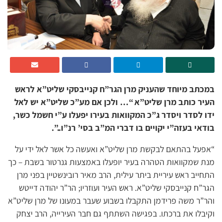
במכתב מיוחד שהעניק מרן הגר”ח קנייבסקי שליט”א לראש
העיר כותב מרן שליט”א “… ולכן אם מע”כ שליט”א יש לאל
ידו לסדר ויסדר ג”כ המקוואות בעירו יפעלו ע”י חשמל כשר,
בודאי בעזה”י יקויים בו דברי המ”ב בסי’ רנ”ו..”.
“אפעל בהתאם לבקשת מרן שליט”א ואעשה כל אשר לאל ידי על
מנת שמקוואות הטהרה בעיר יופעלו באמצעות גנרטור בשבת – כך
התחייב ראש עיריית ביתר עילית, הרב מאיר רובינשטיין בפני מרן
הגר”ח קנייבסקי שליט”א. ראש העיר ועוזריו; הר”ר יהודה דייטש
והר”ר משה פרידמן התקבלו בשבוע שעבר במעונו של מרן שליט”א
וקיבלו את ברכתו. בפגישה השתתף גם חבר העירייה, הרב יצחק