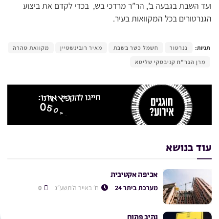
ועד השבת בגבעה ב’, הר”ר מרדכי בש, בכדי לקדם את ביצוע
הגנרטורים בכל המקוואות בעיר.
תגיות:
גנרטור
חשמל כשר בשבת
מאיר רובינשטיין
מקוואת טהרה
מרן הגר"ח קניבסקי שליטא
עוד בנושא
אכיפה אקטיבית
מערכת ביתר 24
ח׳ באייר ה׳תשע״ג
0
נתיב פתוח