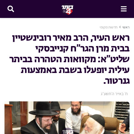
ראשי
חדשות מקומי
ראש העיר, הרב מאיר רובינשטיין
בבית מרן הגר”ח קנייבסקי
שליט”א: מקוואות הטהרה בביתר
עילית יופעלו בשבת באמצעות
גנרטור.
ח׳ באייר ה׳תשע״ג