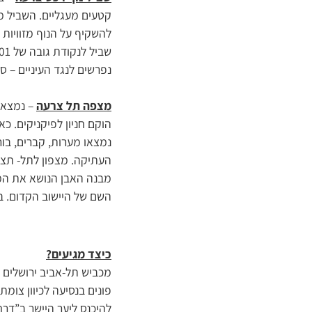
קטעים מעגליים. השביל מ
להשקיף על הנוף מזוויות 
נפרשים לנגד העיניים – ס
מצפה תל צרעה
– נמצא ב
הוקם חניון לפיקניקים. כא
נמצאו מערות, קברים, בו
העתיקה. מצפון לתל- תצפ
מבנה האבן הנושא את המצ
השם של היישוב הקדום. 
כיצד מגיעים
?
להיכנס ליער היישר ב”דרך