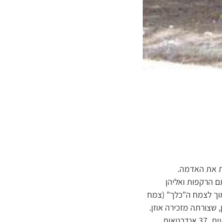
ת את האדמה.
ם הרקפות ואליהן
מוך לצמח ה”כלך” (צמח
שצורתה מזכירה אוזן.
יער צרעה-הנשיא, שבו גם התרחשו מאורעות שליוו את אבותינו , מימי שמשון הגיבור, מלא בהפתעות. 37 אנדרטאות