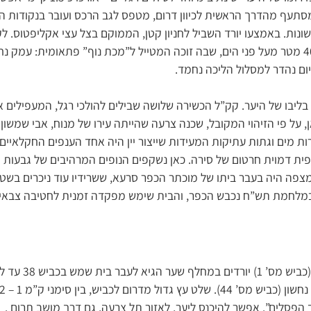
סתעף מהדרך הראשית לכיוון דרום, מטפס לגב הרכס ועובר בנקודות הגב
שונות. באמצעו יורד השביל לחניון קטן, הממוקם בצל עצי אקליפטוס. ל
שביל לנקודת גובה של 401 מטר מעל פני הים, שבה זוכה המטייל ל”מכת נוף” פתאומית:
יום נהדר למסלול הליכה נחמד.
ליבו של היער. קק”ל הכשירה שלושה שבילים להולכי רגל, המעפילים א
ן, על פי הזיהוי המקובל, שכנה צרעה שהייתה עירו של מנוח, אבי שמשון
רות מים וגתות עתיקות המעידות שייצור יין היה אחד הענפים החקלאיי
ית דמוית חרטום של סירה. כאן נשקפים הנופים המרהיבים של גבעות ה
פה היה בעבר ביתו של מוכתר הכפר סרעא, ששרידיו עוד ניכרים בשטח
במלחמת תש”ח נכבש הכפר, והבית שימש מפקדה זמנית לחטיבה צבאי
מכביש תל-אביב ירושלים
 הפסלים”. אפשר להיכנס ליער, לאזור תל צרעה, גם דרך מושב תרום .