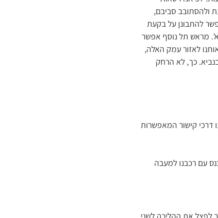
ת ולהסתובב סביבם,
פשר להתבונן על בקעת
’. מראש תל נוסף אפשר
אותנו לאזור עמק האלה,
בנביא. כך, לא הרחק
צו דרכי קישור המאפשרות
אורכו, מתפתלת לאורך של 10 ק”מ. אנו ניכנס עם רכבנו למעבה
חד לטיולים רגליים – אורכו כ 1.5 ק”מ- אפשר לפצל את ההליכה לשני