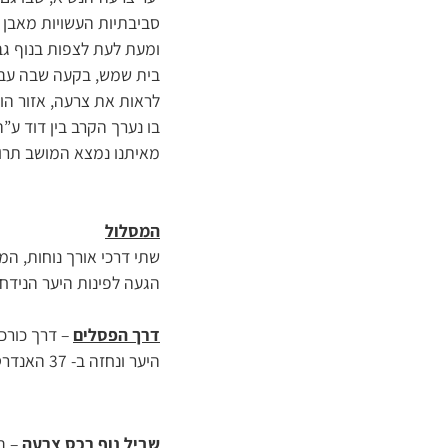
סביבתיות העשויות מאבן 
ומעת לעת לצפות בנוף גב
בית שמש, בקעה שבה עבר 
לראות את צרעה, אזור הול
בו נערך הקרב בין דוד ע”
מאיתנו נמצא המושב תרום 
המסלול
שתי דרכי אורך נוחות, המ
הגעה לפינות היער הנידחו
דרך הפסלים
היער ונחזה ב- 37 האנדרטאות שהוצבו לאורך הדרך והפכו למכלול מיוחד של פיסול סביבתי.
שביל נוף רכס צרעה