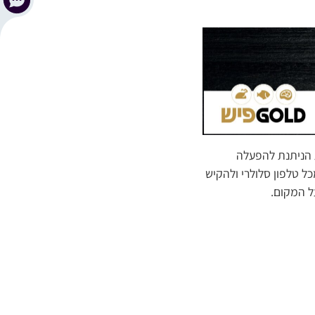
 הניתנת להפעלה
טלפון נייד, בעלות זמן האוויר של השיחה בלבד. יש לחייג את המספר 050-8055555 מכל טלפון סלולרי ולהקיש
ל המקום.