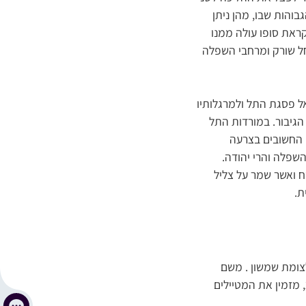
והות שבו, מהן ניתן
קראת סופו עולה ממנו
 עמק נחל שורק ומרחבי השפלה
ל פסגת התל ולמרגלותיו
 הגיבור. במורדות התל
ם החשובים בצרעה
שפלה והרי יהודה.
 ואשר שמר על צליל
ת.
 (כביש מס’ 1) יורדים במחלף שער הגיא לעבר בית שמש בכביש 38 עד לצומת שמשון . משם
פונים בנסיעה לכיוון צומת נחשון (כביש מס’ 44). שלט עץ גדול מדרום לכביש, בין סימני ק”מ 1 – 2, מזמין את המטיילים