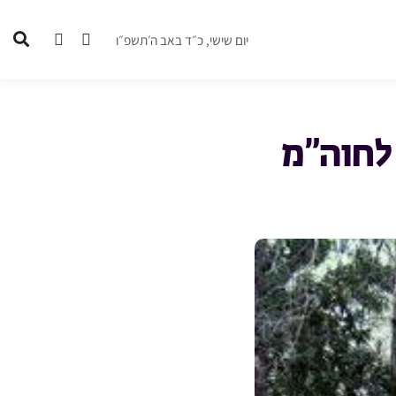
יום שישי, כ״ד באב ה׳תשפ״ו
 לחוה”מ