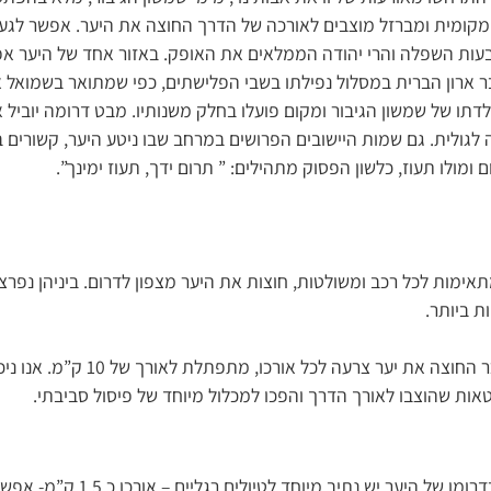
מקומית ומברזל מוצבים לאורכה של הדרך החוצה את היער. אפשר לגע
עות השפלה והרי יהודה הממלאים את האופק. באזור אחד של היער א
ארון הברית במסלול נפילתו בשבי הפלישתים, כפי שמתואר בשמואל א
דתו של שמשון הגיבור ומקום פועלו בחלק משנותיו. מבט דרומה יוביל 
ה לגולית. גם שמות היישובים הפרושים במרחב שבו ניטע היער, קשורים 
ומולו תעוז, כלשון הפסוק מתהילים: ” תרום ידך, תעוז ימינך”.
תאימות לכל רכב ומשולטות, חוצות את היער מצפון לדרום. ביניהן נפר
ת ביותר.
– דרך כורכר החוצה את יער צרעה לכל 
– בדרומו של היער יש נתיב מיו