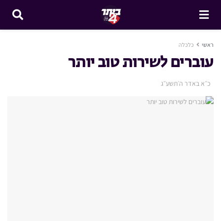
ראשי
כלכלה
עוברים לשירות טוב יותר
כ״א באדר ה׳תשע״ג