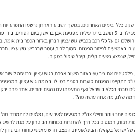
 שקט כלל בימים האחרונים. במשך השבוע האחרון נרשמו התפרעויות רבו
וביתר עילית שבשיאם נפצע ילד בן 5 תושב ביתר עילית מפגיעת אבן בראשו, ביום הפורים
הושלכו גם על כלי רכב בכביש גוש עציון חברון באזור הכפר בית אומר,
שיבו באמצעים לפיזור הפגנות. סמוך לבית עומר שבכביש גוש עציון-חברו
ייל, שנפצע פצעים קלים, קיבל טיפול במקום.
ביום הפורים חסמו עשרות פלסטינים את ציר 60 באזור הישוב אפרת בגוש עציון וב
ו”כ התקיימו הפגנות סוערות בסניף רמי לוי בצומת גוש עציון. המפגיני
ם מבתי הכלא בישראל ואף התעמתו עם נהגים יהודים. אחד מהם ירק לת
דמה שלנו, מה אתה עושה פה?”.
פים יותר ויותר וחיילי צה”ל המגיעים לאירועים, נאלצים להתמודד מול 
ות רבות, המנסים בכל דרך להתגרות בכוחות הביטחון על מנת להשיג צ
של ישראל בקהילה הבינלאומית. המצב דורש מאנשי כוחות הביטחון ל