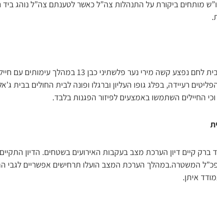
יו”ש מותחים ביקורת על התנהלות צה”ל כאשר לטענתם צה”ל נוהג ביד
.
הפלשתינים דיווחו כי ליד בית לחם נפצע קשה מירי נער פלשתיני 
ליטים רעיידה, בפלג גופו העליון וברגלו ופונה לבית החולים בבית ג’א
וכי החיילים השתמשו באמצעים לפיזור הפגנות בלבד.
ת
ד ברק קיים דיון הערכת מצב בעקבות האירועים בשטחים. הדיון התקי
מפכ”ל המשטרה.במהלך הערכת המצב הועלו תרחישים אפשריים לגבי הה
ודד איתן.