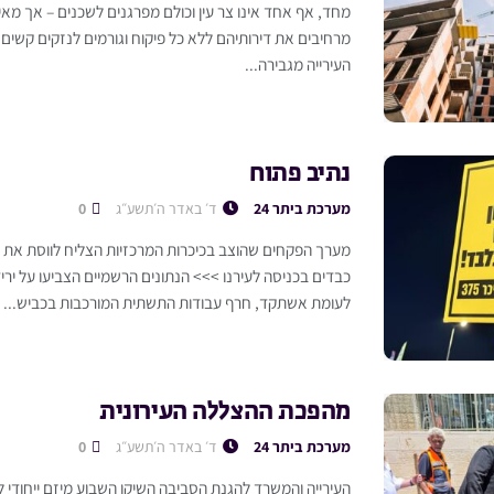
מחד, אף אחד אינו צר עין וכולם מפרגנים לשכנים – אך מא
מרחיבים את דירותיהם ללא כל פיקוח וגורמים לנזקים קשים 
העירייה מגבירה...
נתיב פתוח
מערכת ביתר 24
ד׳ באדר ה׳תשע״ג
0
מערך הפקחים שהוצב בכיכרות המרכזיות הצליח לווסת את ה
כבדים בכניסה לעירנו >>> הנתונים הרשמיים הצביעו על יר
לעומת אשתקד, חרף עבודות התשתית המורכבות בכביש...
מהפכת ההצללה העירונית
מערכת ביתר 24
ד׳ באדר ה׳תשע״ג
0
העירייה והמשרד להגנת הסביבה השיקו השבוע מיזם ייחודי 