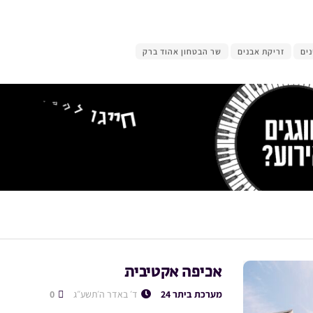
ים
זריקת אבנים
שר הבטחון אהוד ברק
אכיפה אקטיבית
מערכת ביתר 24
ד׳ באדר ה׳תשע״ג
0