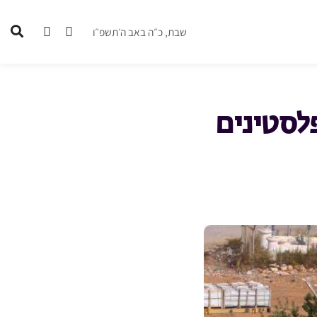
שבת, כ״ה באב ה׳תשפ״ו
לסטינים