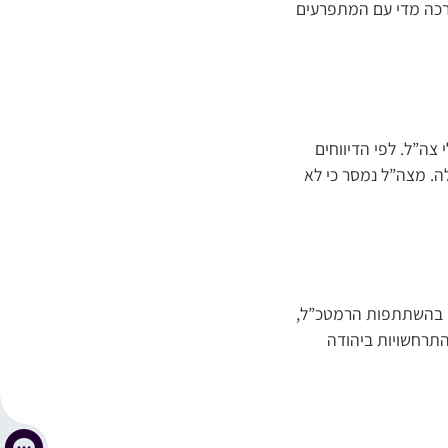
 רכה מדי עם המתפרעים
כבן 13 במהלך עימותים עם חיילי צה”ל. לפי הדיווחים
לה. מצה”ל נמסר כי לא
ים בהשתתפות הרמטכ”ל,
תרחשויות ביהודה