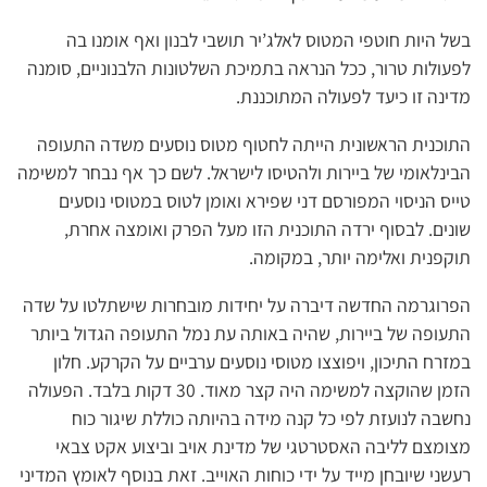
בשל היות חוטפי המטוס לאלג’יר תושבי לבנון ואף אומנו בה
לפעולות טרור, ככל הנראה בתמיכת השלטונות הלבנוניים, סומנה
מדינה זו כיעד לפעולה המתוכננת.
התוכנית הראשונית הייתה לחטוף מטוס נוסעים משדה התעופה
הבינלאומי של ביירות ולהטיסו לישראל. לשם כך אף נבחר למשימה
טייס הניסוי המפורסם דני שפירא ואומן לטוס במטוסי נוסעים
שונים. לבסוף ירדה התוכנית הזו מעל הפרק ואומצה אחרת,
תוקפנית ואלימה יותר, במקומה.
הפרוגרמה החדשה דיברה על יחידות מובחרות שישתלטו על שדה
התעופה של ביירות, שהיה באותה עת נמל התעופה הגדול ביותר
במזרח התיכון, ויפוצצו מטוסי נוסעים ערביים על הקרקע. חלון
הזמן שהוקצה למשימה היה קצר מאוד. 30 דקות בלבד. הפעולה
נחשבה לנועזת לפי כל קנה מידה בהיותה כוללת שיגור כוח
מצומצם לליבה האסטרטגי של מדינת אויב וביצוע אקט צבאי
רעשני שיובחן מייד על ידי כוחות האוייב. זאת בנוסף לאומץ המדיני