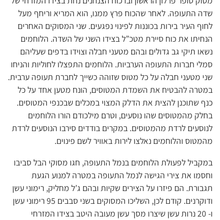
מסוק סופר פרלון הראשון ובו כוח הצנחנים נחת בצידו המזרחי של
שדה התעופה. לאחר שהכוח פרץ ממנו, הוא המריא וריחף מעל
לחוף העיר בירות בכוננות לפינוי נפגעים. שני המסוקים האחרים
הנחיתו את כוח סיירת מטכ”ל בצידו השני של השדה. הלוחמים
נשאו תיקי גב גדולים ובהם מטעני חבלה וצוידו בדפים שעליהם
סמלי חברות התעופה הערביות. הלוחמים התפצלו לחוליות והניחו
שני מטעני חבלה על כל מטוס שזוהה כשייך לחברת תעופה ערבית.
במטרה להבטיח את השמדת המטוסים, הונח מטען אחד על כל
כנף שתוכנן להצית את הדלק המצוי במכלים שבכנפי המטוסים.
בחלק מהמטוסים שהו נוסעים, וטרם מילכודם הורו הלוחמים
לנוסעים לרדת מהמטוסים. במקרים בודדים סירבו הנוסעים לרדת
מהמטוס והלוחמים נאלצו לירות באוויר לשם פינוים.
במקביל לפעולת הלוחמים בנמל התעופה, חגו מסוקי הבל סביבו
וחסמו את צירי הגישה לנמל התעופה במטרה למנוע הגעת
תגבורת. הם פיזרו על הצירים שקיות ובהם ג’ל מחליק, רימוני עשן
ודוקרנים. קודם לכן, השליכו המסוקים בשני סבבים 95 רימוני עשן
ו- 20 נרות עשן שיצרו מסך עשן מעובה היטב בצידו המזרחי