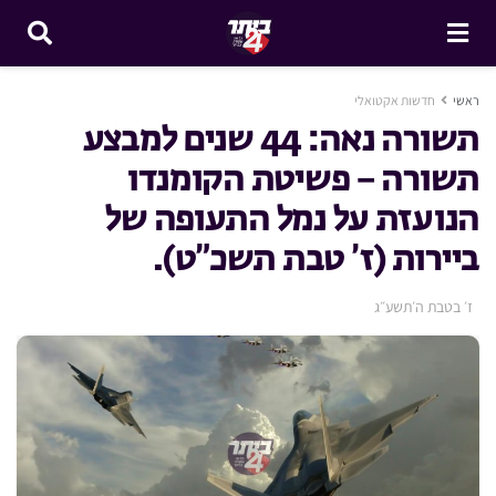
ראשי
חדשות אקטואלי
תשורה נאה: 44 שנים למבצע
תשורה – פשיטת הקומנדו
הנועזת על נמל התעופה של
ביירות (ז’ טבת תשכ”ט).
ז׳ בטבת ה׳תשע״ג