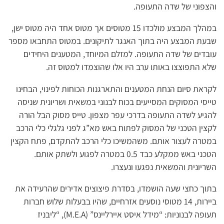
והצפוני של שדה התעופה.
במהלך המבצע מולכדו 15 מטוסים אך מטוס אחד היה מטוס ישן,
שבעת המבצע היה בתוך האנגר לתיקונים. במטוס התחבאו מספר
עובדים של שדה התעופה. למזלם המיוחד, המטענים היחידים
שלא התפוצצו באותו ערב היו אלו שהוצמדו למטוס זה.
לקראת סיום הנחת המטענים והתארגנות הכוחות לפינוי, הבחינו
טייסי המסוקים המסייעים בכוח לבנוני במשאית ושריונית שניסה
להגיע לשדה התעופה בדרכי עפר מצפון. טייס מסוק הבל הורה
לקצין הטכני של המסוק לפתוח באש מא”ג לפני גלגלי כלי הרכב
במטרה לעצור אותם. משהמשיכו כלי הרכב להתקדם, פתח הקצין
הטכני באש ממקלע כבד 0.5 במטרה לפגוע ולשתק אותם.
השריונית והמשאית נפגעו ונעצרו.
בתוך כחצי שעה הושמדו, בסדרת פיצוצים אדירים שהרעידה את
ביירות, 14 מטוסי נוסעים אזרחיים, שהיו בבעלות שלוש חברות
תעופה לבנוניות: “מידל איסט איירליינס” (M.E.A), “ליבניז