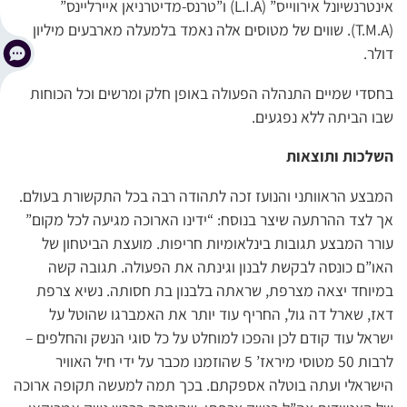
אינטרנשיונל אירווייס” (L.I.A) ו”טרנס-מדיטרניאן איירליינס”
(T.M.A). שווים של מטוסים אלה נאמד בלמעלה מארבעים מיליון
דולר.
בחסדי שמיים התנהלה הפעולה באופן חלק ומרשים וכל הכוחות
שבו הביתה ללא נפגעים.
השלכות ותוצאות
המבצע הראוותני והנועז זכה לתהודה רבה בכל התקשורת בעולם.
אך לצד ההרתעה שיצר בנוסח: “ידינו הארוכה מגיעה לכל מקום”
עורר המבצע תגובות בינלאומיות חריפות. מועצת הביטחון של
האו”ם כונסה לבקשת לבנון וגינתה את הפעולה. תגובה קשה
במיוחד יצאה מצרפת, שראתה בלבנון בת חסותה. נשיא צרפת
דאז, שארל דה גול, החריף עוד יותר את האמברגו שהוטל על
ישראל עוד קודם לכן והפכו למוחלט על כל סוגי הנשק והחלפים –
לרבות 50 מטוסי מיראז’ 5 שהוזמנו מכבר על ידי חיל האוויר
הישראלי ועתה בוטלה אספקתם. בכך תמה למעשה תקופה ארוכה