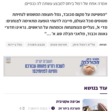
אמרה אחת של רפול ביחס למבצע עשתה לה כנפיים:
“הפשיטה על מקום מכובד, נמל-תעופה המשמש לנחיתת
מטוסים מכל העולם, חייבה לדעתי הופעה מתאימה לצנחנים:
מדי א’, נעליים מצוחצחות וכומתות על הראשים. נראינו חדורי
גאווה וכבוד, מלאכי חבלה סוג א’ …”
תגיות:
אל"מ רפאל איתן
חטיפת מטוס
מבצע תשורה
נמל ביירות
עוד בנושא
אכיפה אקטיבית
מערכת ביתר 24
ז׳ בטבת ה׳תשע״ג
0