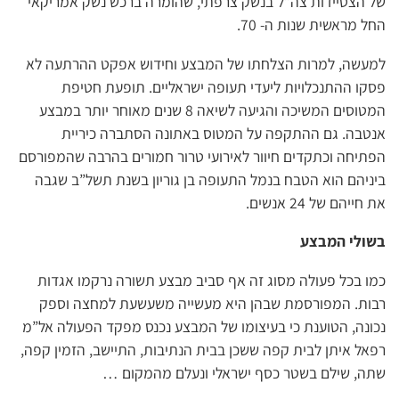
של הצטיידות צה”ל בנשק צרפתי, שהומרה ברכש נשק אמריקאי
החל מראשית שנות ה- 70.
למעשה, למרות הצלחתו של המבצע וחידוש אפקט ההרתעה לא
פסקו ההתנכלויות ליעדי תעופה ישראליים. תופעת חטיפת
המטוסים המשיכה והגיעה לשיאה 8 שנים מאוחר יותר במבצע
אנטבה. גם ההתקפה על המטוס באתונה הסתברה כיריית
הפתיחה וכתקדים חיוור לאירועי טרור חמורים בהרבה שהמפורסם
ביניהם הוא הטבח בנמל התעופה בן גוריון בשנת תשל”ב שגבה
את חייהם של 24 אנשים.
בשולי המבצע
כמו בכל פעולה מסוג זה אף סביב מבצע תשורה נרקמו אגדות
רבות. המפורסמת שבהן היא מעשייה משעשעת למחצה וספק
נכונה, הטוענת כי בעיצומו של המבצע נכנס מפקד הפעולה אל”מ
רפאל איתן לבית קפה ששכן בבית הנתיבות, התיישב, הזמין קפה,
שתה, שילם בשטר כסף ישראלי ונעלם מהמקום …