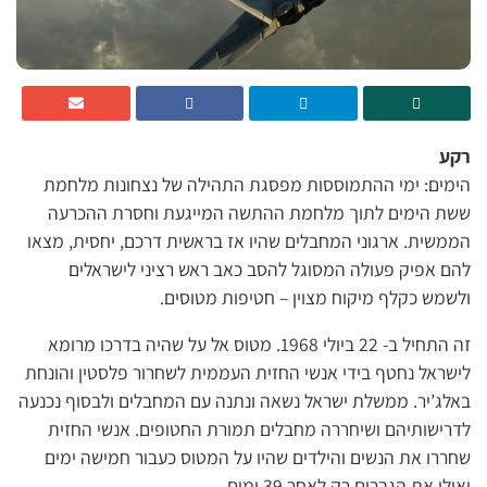
רקע
הימים: ימי ההתמוססות מפסגת התהילה של נצחונות מלחמת
ששת הימים לתוך מלחמת ההתשה המייגעת וחסרת ההכרעה
הממשית. ארגוני המחבלים שהיו אז בראשית דרכם, יחסית, מצאו
להם אפיק פעולה המסוגל להסב כאב ראש רציני לישראלים
ולשמש כקלף מיקוח מצוין – חטיפות מטוסים.
זה התחיל ב- 22 ביולי 1968. מטוס אל על שהיה בדרכו מרומא
לישראל נחטף בידי אנשי החזית העממית לשחרור פלסטין והונחת
באלג’יר. ממשלת ישראל נשאה ונתנה עם המחבלים ולבסוף נכנעה
לדרישותיהם ושיחררה מחבלים תמורת החטופים. אנשי החזית
שחררו את הנשים והילדים שהיו על המטוס כעבור חמישה ימים
ואילו את הגברים רק לאחר 39 ימים.