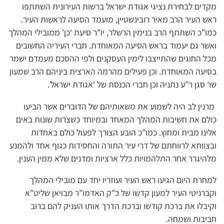
מקדים לבחירת נציגי אגודת ישראל ברשות העירונית השתתפו
ראש העיר הרב מאיר רובינשטיין, מועמד הסיעה לראשות העיר.
כמו”כ השתתף הרב בנימין הרשלר, יו”ר סיעת ‘כן’ ממובילי המהלך
ואשר גם יעמוד בראש הסיעה המאוחדת. חברי העיריה החשובים
מכל החוגים שהתייצבו לימין העסקנים ולפי ההסכם מעמדם ישמר
בסיעה המאוחדת. וכן פעילים מהרמה הארצית ביניהם הרב שמעון
שר סגן ר”ע נתניה וכן חברי הכנסת של ‘אגודת ישראל’.
מרנין לב היה לשמוע את משאותיהם של הדוברים אשר הביעו
כולם את חשיבות המהלך המאחד ובמיוחד כשצרות שונות באים
אלינו מבית ומחוץ. כמו”כ הובע הצורך לפעול כולם באחדות
ובצוותא לרווחתם של דרי עיר התורה והחסידות כגוף אחד ולהמנע
מלהיגרר אחר התלהמויות כלל ארציות ומדנים שלא ממין הענין.
למחרת היום הגיעו ראש העיר ועוזריו יחד עם מובילי המהלך
וקברניטי העיר למעון קדשו של כ”ק האדמו”ר מבויאן שליט”א
וקיבלו את ברכת קודשו וברכת הדרך אותו העניק להם ברוב
חביבות ושמחה.