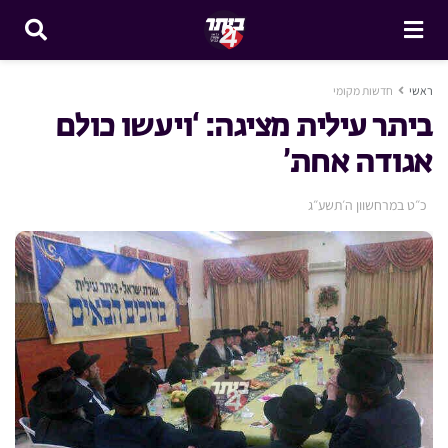
ראשי
חדשות מקומי
ביתר עילית מציגה: ‘ויעשו כולם
אגודה אחת’
כ״ט במרחשוון ה׳תשע״ג