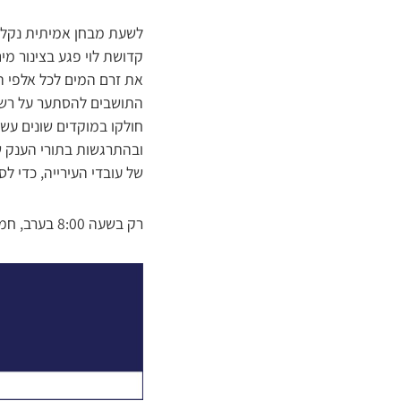
לשעת מבחן אמיתית נקלעו
קדושת לוי פגע בצינור מי
את זרם המים לכל אלפי ה
התושבים להסתער על רשתו
חולקו במוקדים שונים עשר
ובהתרגשות בתורי הענק ש
של עובדי העירייה, כדי ל
רק בשעה 8:00 בערב, חמש שעות לאחר שנותק הזרם, חזרה אספקת המים הסדירה לשכונה, לקול שמחתם של התושבים.