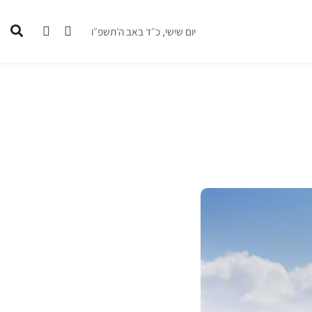
יום שישי, כ״ד באב ה׳תשפ״ו