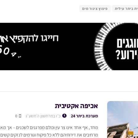
ית ביתר עילית
פיצוץ צינור מים
אכיפה אקטיבית
מערכת ביתר 24
כ״ו במרחשוון ה׳תשע״ג
0
מחד, אף אחד אינו צר עין וכולם מפרגנים לשכנים – אך מא
מרחיבים את דירותיהם ללא כל פיקוח וגורמים לנזקים קשים 