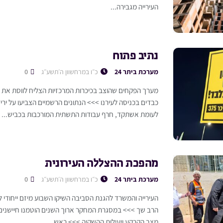
העירייה מגבירה...
נתיב פתוח
מערכת ביתר 24
כ״ו במרחשוון ה׳תשע״ג
0
מערך הפקחים שהוצב בכיכרות המרכזיות הצליח לווסת את ה
כבדים בכניסה לעירנו >>> הנתונים הרשמיים הצביעו על יר
לעומת אשתקד, חרף עבודות התשתית המורכבות בכביש...
מהפכת ההצללה העירונית
מערכת ביתר 24
כ״ו במרחשוון ה׳תשע״ג
0
העירייה והמשרד להגנת הסביבה השיקו השבוע מיזם ייחודי 
הרב שך >>> במסגרת המחקר ארוך השנים הוטמנו חיישני
מצב הקרקע ויעילות ההשקיה >>> ראש...