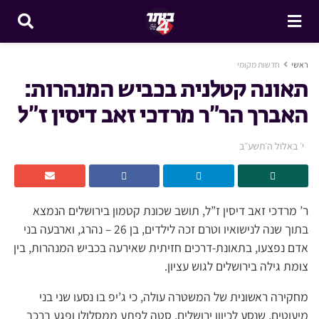
ראשי
חדשות מקומי
תאונה קטלנית בכביש המנהרות:
האברך הר”ר מרדכי זאב דיסין ז”ל
י׳ באלול ה׳תשע״ב
ר’ מרדכי זאב דיסין ז”ל, תושב שכונת קטמון בירושלים הנמצא
בתוך שנה לנישואיו וטרם זכה לילדים, בן 26 – נהרג, וארבעה בני
אדם נפצעו, בתאונת-דרכים חזיתית שאירעה בכביש המנהרות, בין
צומת גילה בירושלים לגוש עציון.
מחקירה ראשונית של המשטרה עולה, כי ג’יפ בו נסעו שני בני
מיעוטים, שנסע לכיוון ירושלים, סטה לפתע ממסלולו ופגע ברכב