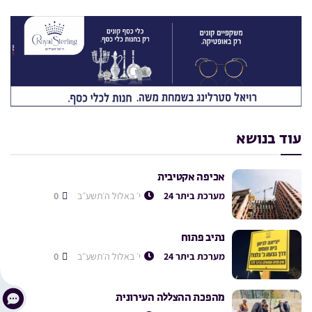
עוד בנושא
אכיפה אקטיבית
מערכת ביתר 24
י׳ באלול ה׳תשע״ב
0
נתיב פתוח
מערכת ביתר 24
י׳ באלול ה׳תשע״ב
0
מהפכת ההצללה העירונית