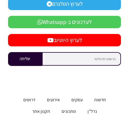
לערוץ הטלגרם
לעדכונים ב-Whatsapp
לערוץ היוטיוב
שליחה
חדשות
עסקים
אירועים
דרושים
נדל”ן
מתכונים
תקנון אתר