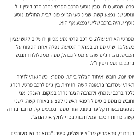
פרטי שנסע מולו. מבין נוסעי הרכב הפרטי נהרג הרב דיסין ז”ל
ונוסע שני נפצע קשה. שני נוסעי הג’יפ פונו לבית החולים. נוסע
נוסף שהיה ברכב שלישי נפצע אף הוא.
מפרטי האירוע עולה, כי רכב פרטי נסע מכיוון ירושלים לגוש עציון
כשעל גגו שתי ספות. במהלך הנסיעה, נפלה אחת הספות על
הכביש. נהג הג’יפ שהגיע ממול נבהל, סטה ממסלולו והתנגש
ברכב בו נסע דיסין ז”ל.
יוסי יונה, חובש ‘איחוד הצלה’ ביתר, מספר: “כשהגעתי לזירה
ראיתי שמדובר בתאונה קשה וחזיתית בין ג’יפ לרכב פרטי, הנהג
נלכד ברכב שנמחץ ולמרבה הצער נהרג במקום. הענקנו אני
וחובשים נוספים טיפול רפואי ראשוני לפצוע באורח קשה. לשני
נפגעים באורח קל עד בינוני. ועוד מספר נפגעים קל, מדובר בזירה
קשה. כוחות הכיבוי עמלו רבות בכדי לחלץ את הנהג”.
דן דרורי, פראמדיק מד”א ירושלים, סיפר: “בתאונה היו מעורבים