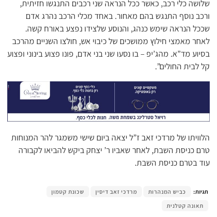
שלושה כלי רכב, כאשר ככל הנראה שני רכבים התנגשו חזיתית,
ורכב נוסף התנגש בהם מאחור. באחד מכלי הרכב נהרג אדם
שככל הנראה שימש כנהג, והנוסע שלצידו נפצע באורח קשה.
לאחר מאמצי חילוץ ממושכים של כיבוי אש, חולצו השניים מהרכב
בסיוע מד”א. מהג’יפ – בו נסעו שני בני אדם, פונו פצוע בינוני ופצוע
קל לבית החולים”.
הלוויתו של מרדכי זאב ז”ל יצאה ביום שישי משמגר להר המנוחות
טרם כניסת השבת, לאחר שאביו ר’ יצחק ביקש להביאו לקבורה
עוד בטרם כניסת השבת.
תגיות:
כביש המנהרות
מרדכי זאב דיסין
שכונת קטמון
תאונה קטלנית