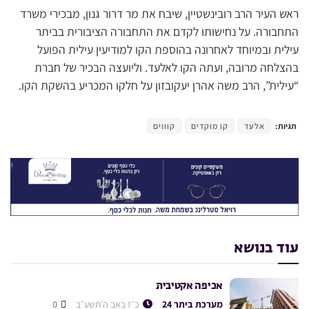
ראש העיר הרב רובינשטיין, שיבח את מר דרור גנון, מבכירי משרד
התחבורה. על נחישותו לקדם את התחבורה הציבורית בביתר
עילית ובמיוחד לאחרונה בהוספת הקו למודיעין עילית הפועל
בהצלחה מרובה, ועתה הקו לאלעד. וליועצה הבכיר של חברת
“עילית”, הרב משה אהרן יעקובזון על חלקו המכריע בהשקת הקו.
תגיות:
אלעד
קו מוקדים
קוווים
עוד בנושא
אכיפה אקטיבית
מערכת ביתר 24
כ״ז באב ה׳תשע״ב
0