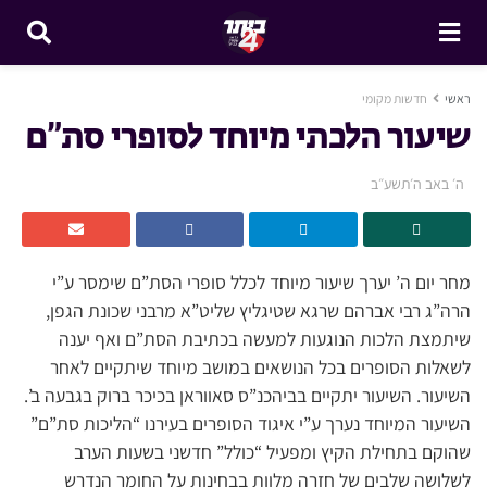
ראשי
חדשות מקומי
שיעור הלכתי מיוחד לסופרי סת”ם
ה׳ באב ה׳תשע״ב
מחר יום ה’ יערך שיעור מיוחד לכלל סופרי הסת”ם שימסר ע”י
הרה”ג רבי אברהם שרגא שטיגליץ שליט”א מרבני שכונת הגפן,
שיתמצת הלכות הנוגעות למעשה בכתיבת הסת”ם ואף יענה
לשאלות הסופרים בכל הנושאים במושב מיוחד שיתקיים לאחר
השיעור. השיעור יתקיים בביהכנ”ס סאווראן בכיכר ברוק בגבעה ב’.
השיעור המיוחד נערך ע”י איגוד הסופרים בעירנו “הליכות סת”ם”
שהוקם בתחילת הקיץ ומפעיל “כולל” חדשני בשעות הערב
לשלושה שלבים של חזרה מלוות בבחינות על החומר הנדרש