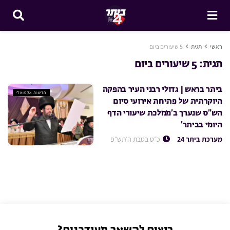
ראשי
תגית
5 שיעורים ביום
תגית:
5 שיעורים ביום
ביתר בראש | גדולי רבני העיר בהפקה
חדשות אקטואלי
היוקרתית של פתיחת אירועי סיום
הש”ס שנערך ב’ממלכת שיעורי הדף
היומי בביתר’
מערכת ביתר 24
כ״ט בטבת ה׳תש״פ