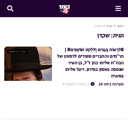
ראשי
תגית
שקדן
תגית:
שקדן
#לִרְעוֹת בַּגַּנִּים וְלִלְקֹט שׁוֹשַׁנִּים# |
ברוך דיין האמת
הר”מים והחברים סופדים לדמותו של
הבה”ח אליהו כהן ז”ל, בן העיר
שנספה באסון במירון. ויעל אליהו
בסערה
מערכת ביתר 24
כ׳ באייר ה׳תשפ״א