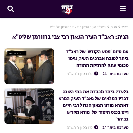
ראשי
תגית
ראב"ד העיר הגאון רבי צבי ברוורמן שליט"א
תגית:
ראב"ד העיר הגאון רבי צבי ברוורמן שליט"א
עם סיום ‘מסע הקודש’ של ראב”ד
חדשות מקומי
ביתר לטובת אברכים העיר, גויסו
סכומי עתק להחזקת התורה
מערכת ביתר 24
ט״ו בסיון ה׳תש״פ
בלעדי: ביתר מכבדת את בתי השם:
חדשות מקומי
דבריו המלאים של גאב”ד העיר, המרא
דאתרא מורנו הגאון הגדול רבי חיים
וייס בכנס היסוד של ‘מורא מקדש
בביתר’
מערכת ביתר 24
ט״ו בסיון ה׳תש״פ