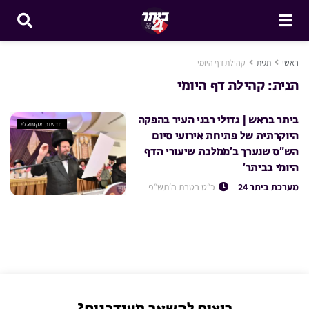
ראשי
תגית
קהילת דף היומי
תגית:
קהילת דף היומי
ביתר בראש | גדולי רבני העיר בהפקה
חדשות אקטואלי
היוקרתית של פתיחת אירועי סיום
הש”ס שנערך ב’ממלכת שיעורי הדף
היומי בביתר’
מערכת ביתר 24
כ״ט בטבת ה׳תש״פ