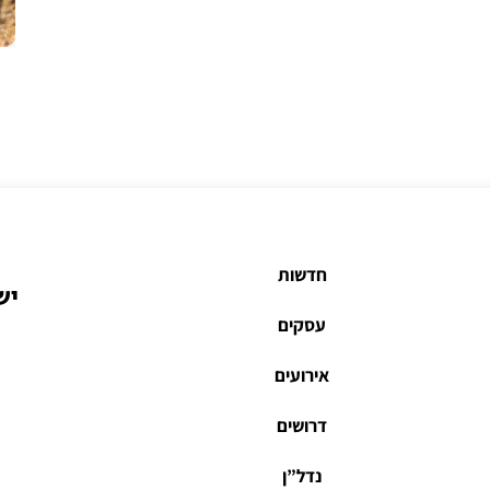
חדשות
יש
עסקים
אירועים
דרושים
נדל”ן