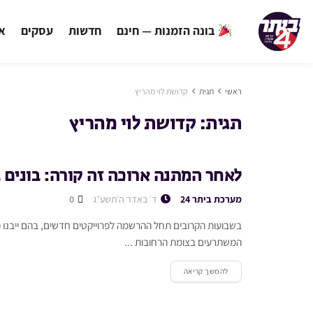
בונה הזמנות — חינם
חדשות
עסקים
אי
ראשי
תגית
קדושת לוי מהריץ
תגית:
קדושת לוי מהריץ
לאחר המתנה ארוכה זה קורה: בונים 
מערכת ביתר 24
ד׳ באדר ה׳תשע״ג
0
בשבועות הקרובים תחל ההרשמה לפרוייקטים חדשים, בהם ייבנו מא
המשתרעים בצומת הרחובות ...
להמשך קריאה