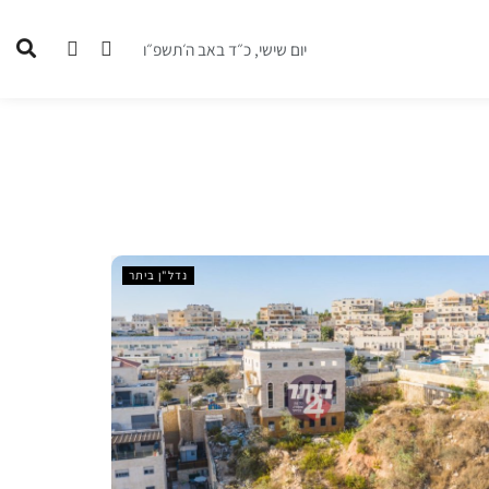
יום שישי, כ״ד באב ה׳תשפ״ו
נדל"ן ביתר