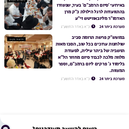
בחצרות הקודש
באירועי ‘סיום הרמב”ם’ בעיר, שנשזרו
בהתוועדות לרגל הילולת כ”ק מרן
האדמו”ר מליובאוויטש זי”ע
מערכת ביתר 24
כ״א באדר ה׳תשע״ג
במוצש”ק פרשת תרומה סביב
חדשות מקומי
שולחנות ערוכים בכל טוב, הסבו מאות
תושביה של ביתר עילית, לסעודת
מלווה מלכה לכבוד סיום מחזור הל”א
בלימוד ג’ פרקים ליום ברמב”ם, וספר
המצוות.
מערכת ביתר 24
כ״א באדר ה׳תשע״ג