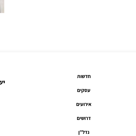
חדשות
יש
עסקים
אירועים
דרושים
נדל”ן