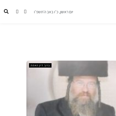
יום ראשון, כ״ו באב ה׳תשפ״ו
ברוך דיין האמת