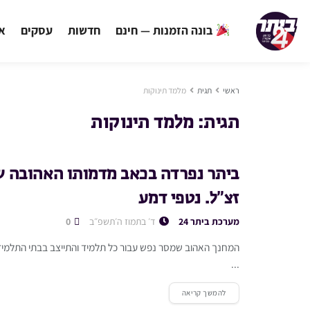
בונה הזמנות — חינם
חדשות
עסקים
אי
ראשי
תגית
מלמד תינוקות
תגית:
מלמד תינוקות
ביתר נפרדה בכאב מדמותו האהובה של
זצ”ל. נטפי דמע
מערכת ביתר 24
ד׳ בתמוז ה׳תשפ״ב
0
המחנך האהוב שמסר נפש עבור כל תלמיד והתייצב בבתי התלמידים 
...
להמשך קריאה