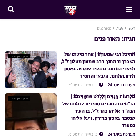
ראשי
תגית
מאור פנים
תגית:
מאור פנים
#היכל רבי שמעון# | אחר מיטתו של
ברוך דיין האמת
האברך והמחנך הרב שמעון מטלון ז”ל,
מפארי המחנכים בעיר שנספה באסון
מירון.המחנך, הגבאי והחסיד
מערכת ביתר 24
כ׳ באייר ה׳תשפ״א
#לִרְעוֹת בַּגַּנִּים וְלִלְקֹט שׁוֹשַׁנִּים# |
ברוך דיין האמת
הר”מים והחברים סופדים לדמותו של
הבה”ח אליהו כהן ז”ל, בן העיר
שנספה באסון במירון. ויעל אליהו
בסערה
מערכת ביתר 24
כ׳ באייר ה׳תשפ״א