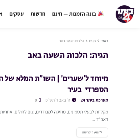
בונה הזמנות — חינם
חדשות
עסקים
אי
ראשי
תגית
הלכות תשעה באב
תגית:
הלכות תשעה באב
מיוחד ל’שערים’ | השו”ת המלא של הג
הספרדי בעיר
מערכת ביתר 24
ה׳ באב ה׳תש״פ
0
מקלחת לבעלי תסמינים, מוזיקה למבודדים, צום לחולים, אחריות ה
ראב"ד ...
להמשך קריאה