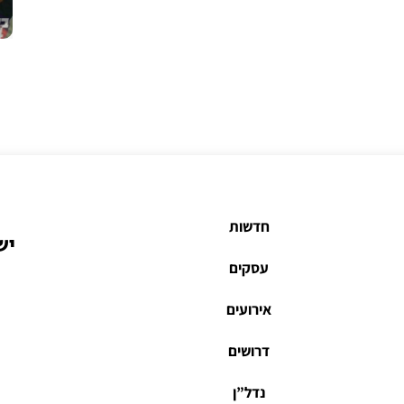
חדשות
יש
עסקים
אירועים
דרושים
נדל”ן