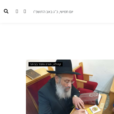
יום חמישי, כ״ג באב ה׳תשפ״ו
קהילה, תורה וחסד בביתר