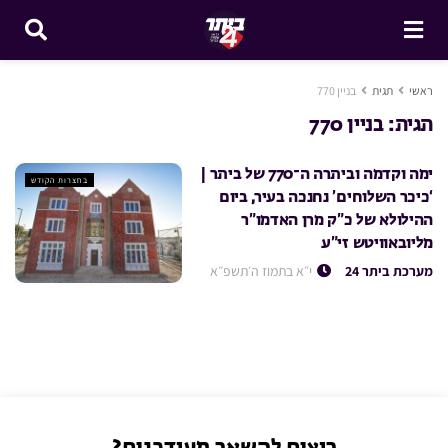
ראשי
תגית
בניין 770
תגית:
בניין 770
ימה וקדמה וביתרה ה־770 של ביתר |
בחצרות הקודש
‘כיכר השלוחים’ נחנכה בעיר, ביום
ההילולא של כ”ק מרן האדמו”ר
מליובאוויטש זי”ע
מערכת ביתר 24
י״א בתמוז ה׳תשפ״א