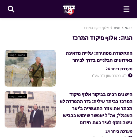
ראשי
תגית
אלוף פיקוד המרכז
תגית:
אלוף פיקוד המרכז
התקשורת מסתירה: עלייה מדאיגה
חדשות מקומי
באירועים חבלניים בדרך לביתר
מערכת ביתר 24
י״ט במרחשוון ה׳תשע״ג
הישגים רבים בביקור אלוף פיקוד
חדשות מקומי
המרכז בביתר עילית: גדר ההפרדה לא
תבתר את אזור התעשייה ב’יער
האנגלי’; צה”ל יאפשר שימוש בכביש
גישה נוסף לעיר בעת חירום
מערכת ביתר 24