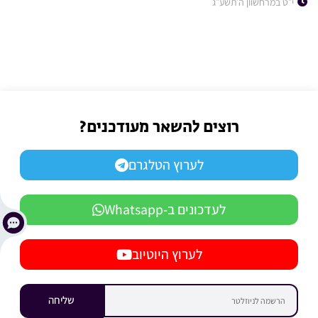
י״ט במרחשוון ה׳תשע״ג
רוצים להשאר מעודכנים?
לערוץ הטלגרם
לעדכונים ב-Whatsapp
לערוץ היוטיוב
שליחה