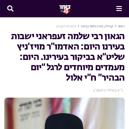
ראשי
קהילה, תורה וחסד בביתר
בחצרות הקודש
הגאון רבי שלמה זעפראני ישבות
בעירנו
היום: האדמו”ר מויז’ניץ
שליט”א בביקור בעירינו. היום:
מעמדים מיוחדים לרגל “יום
הבהיר” ח”י אלול
כ״א באלול ה׳תשע״ב