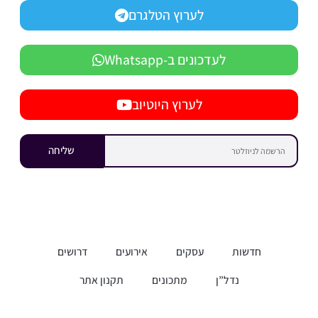
לערוץ הטלגרם
לעדכונים ב-Whatsapp
לערוץ היוטיוב
שליחה
חדשות
עסקים
אירועים
דרושים
נדל”ן
מתכונים
תקנון אתר