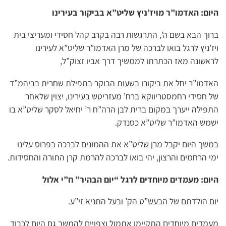
היום: האדמו”ר מויז’ניץ שליט”א בביקור בעירינו
ברוך הבא בשם ה’, התרגשות רבה בקרב קהל חסידי ומעריצי בית
ויז’ניץ לרגל בואו לברכה של מרן האדמו”ר שליט”א לעירינו
לראשונה מאז הכתרתו לממשיך דרך אביו זצוק”ל,
האדמו”ר יחל את ביקורו בשעות הבוקר בתפילת שחרית בביהמ”ד
של חסידי רחמסטריווקא ברח’ מעזריטש בעירינו, יצוין שלאחר
התפילה ייערך במקום ברית לבן הרה”ח ר’ יחיאל לסקר שליט”א בו
ישמש האדמו”ר שליט”א כסנדק.
במשך היום יקבל מרן שליט”א את ההמונים לברכה בפרוס עלינו
ימי הרחמים והרצון, יהי בואו לברכה להרמת קרן התורה והחסידות.
היום: מעמדים מיוחדים לרגל “יום הבהיר” ח”י אלול
יום הולדתם של הבעש”ט הק’ ובעל התניא זי”ע.
מעמדים מיוחדים התקיימו אתמול וצפויים להמשך גם היום לכבוד