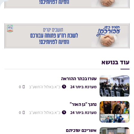
עוד בנושא
עטרו בכתר ההוראה
מערכת ביתר 24
כ״א באלול ה׳תשע״ב
0
נחנך “גן האור”
מערכת ביתר 24
כ״א באלול ה׳תשע״ב
0
אשריכם שזכיתם