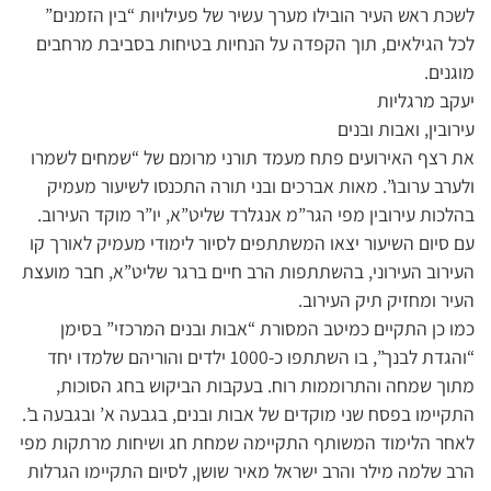
לשכת ראש העיר הובילו מערך עשיר של פעילויות “בין הזמנים”
לכל הגילאים, תוך הקפדה על הנחיות בטיחות בסביבת מרחבים
מוגנים.
יעקב מרגליות
עירובין, ואבות ובנים
את רצף האירועים פתח מעמד תורני מרומם של “שמחים לשמרו
ולערב ערובו”. מאות אברכים ובני תורה התכנסו לשיעור מעמיק
בהלכות עירובין מפי הגר”מ אנגלרד שליט”א, יו”ר מוקד העירוב.
עם סיום השיעור יצאו המשתתפים לסיור לימודי מעמיק לאורך קו
העירוב העירוני, בהשתתפות הרב חיים ברגר שליט”א, חבר מועצת
העיר ומחזיק תיק העירוב.
כמו כן התקיים כמיטב המסורת “אבות ובנים המרכזי” בסימן
“והגדת לבנך”, בו השתתפו כ-1000 ילדים והוריהם שלמדו יחד
מתוך שמחה והתרוממות רוח. בעקבות הביקוש בחג הסוכות,
התקיימו בפסח שני מוקדים של אבות ובנים, בגבעה א’ ובגבעה ב’.
לאחר הלימוד המשותף התקיימה שמחת חג ושיחות מרתקות מפי
הרב שלמה מילר והרב ישראל מאיר שושן, לסיום התקיימו הגרלות