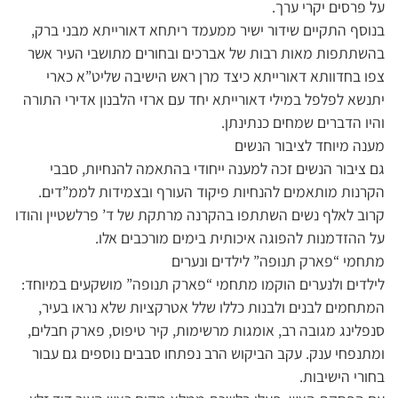
על פרסים יקרי ערך.
בנוסף התקיים שידור ישיר ממעמד ריתחא דאורייתא מבני ברק,
בהשתתפות מאות רבות של אברכים ובחורים מתושבי העיר אשר
צפו בחדוותא דאורייתא כיצד מרן ראש הישיבה שליט”א כארי
יתנשא לפלפל במילי דאורייתא יחד עם ארזי הלבנון אדירי התורה
והיו הדברים שמחים כנתינתן.
מענה מיוחד לציבור הנשים
גם ציבור הנשים זכה למענה ייחודי בהתאמה להנחיות, סבבי
הקרנות מותאמים להנחיות פיקוד העורף ובצמידות לממ”דים.
קרוב לאלף נשים השתתפו בהקרנה מרתקת של ד’ פרלשטיין והודו
על ההזדמנות להפוגה איכותית בימים מורכבים אלו.
מתחמי “פארק תנופה” לילדים ונערים
לילדים ולנערים הוקמו מתחמי “פארק תנופה” מושקעים במיוחד:
המתחמים לבנים ולבנות כללו שלל אטרקציות שלא נראו בעיר,
סנפלינג מגובה רב, אומגות מרשימות, קיר טיפוס, פארק חבלים,
ומתנפחי ענק. עקב הביקוש הרב נפתחו סבבים נוספים גם עבור
בחורי הישיבות.