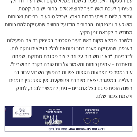
עם הפסקת האש, פעלו בלשכת ממלא מקום ראש העיר דוד זלץ
בשיתוף לשכת ראש העיר להוציא אלפי בחורי ישיבות קטנות
וגדולות ליום חווייתי בדרום הארץ, שכלל מופעים, בריכות וארוחות
מושקעות ומפנקות. הבחורים הודו על החוויה שהעניקה להם כוחות
מחודשים לקראת זמן הקיץ.
בלשכת ממלא מקום ראש העיר מסכמים בסיפוק רב את הפעילות
הענפה, שהעניקה מענה רחב ומותאם לכלל הגילאים והקהילות.
לדבריהם, “ראינו חשיבות עליונה ליצור מסגרת מחזקת, שמחה
ומאחדת – שתיתן כוחות ותשמור על רוח טובה בקרב התושבים”.
עוד נמסר כי הפתעות נוספות צפויות בהמשך השבוע עבור בני
העלייה, במסגרת יציאה מיוחדת ומושקעת. אין ספק: בין הזמנים
השנה הוכיח כי גם בצל אתגרים – ניתן להמשיך לבנות, לחזק
ולשמח ציבור שלם.