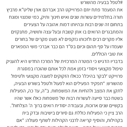
#לטפל בבעיה מהשורש
את המעמד פתח יוזם הפרוייקט הרב אברהם אורן שליט”א מרביץ
תורה בתלמידים עשרות שנים ואיש חינוך ותיק, כמי שמצוי ומונח
בתחום זה שנים רבות ובהיותו דמות אהובה על הצעירים
והמתבגרים הרואים בו אוזן קשבת ובעל עצה ותושיה, מתנקזים
אליו מקרים רבים ולזכותו נזקפים לא מעט מקרים של בחורים
שעמדו על סף תהום וכיום בס”ד הם כבר אברכי משי המפארים
את טובי הכוללים.
בדבריו הדגיש כי המטרה המרכזית של המרכז החדש היא להעניק
טיפול מקצועי ויסודי בזמן אמת לכל אותם שהוכרו במסגרת
פרוייקט ‘לבקר בהיכלו’ ככאלו הזקוקים למענה מקצועי ולטיפול
מהשורש: “תפקיד הפעילים הוא לפעול ולטפל בשורש הבעיה,
לתקן את המצב ולהחיות את המשפחות. ב”ה, עד כה, הפעילות
בשטח כבר סייעה לעשרות רבות של משפחות כאלו אשר שהיו
בקשיים שנים ארוכות, ובעבודה יסודית רואים ברוך ה’ הצלחות”.
הרב ציין כי הפעילות כוללת גם סיורים בישיבות ובדק בית
בקהילות, והוסיף קריאה לרבני הקהילות לשתף פעולה: “אם