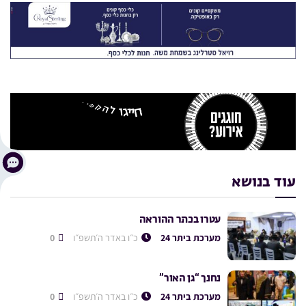
עוד בנושא
עטרו בכתר ההוראה
מערכת ביתר 24
כ״ו באדר ה׳תשפ״ו
0
נחנך “גן האור”
מערכת ביתר 24
כ״ו באדר ה׳תשפ״ו
0