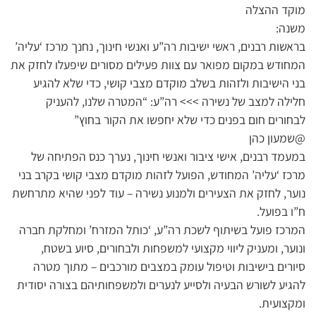
מוקד ההצלה
משנה:
בראשות רבנים, ראשי ישיבות רה”ע ואנשי חינוך, נחנך מרכז ‘עליה’
המחודש במקום מפואר עם צוות פעילים מסורים שיפעלו לחזק את
בני הישיבות ולזהות בשלב מוקדם מצבי קושי, כדי שלא להגיע
חלילה למצב של נשירה >>> רה”ע: “המטרה שלנו, להעניק
לבחורים חום בפנים כדי שלא יחפשו את הקור בחוץ”
@שמעון כהן
במעמד רבנים, אישי ציבור ואנשי חינוך, נערך כנס הפתיחה של
מרכז ‘עליה’ המחודש, הפועל לזהות מוקדם מצבי קושי בקרב בני
נוער, לחזק את הצעירים ולמנוע נשירה – עוד לפני שהיא מתרחשת
ח”ו בפועל.
המרכז פועל בשיתוף לשכת רה”ע, ‘כותל המזרח’ ומחלקת חברה
ונוער, ומעניק ליווי מקצועי למשפחות ולבחורים, סיוע בשטח,
סיורים בישיבות וטיפול עומק במצבים מורכבים – מתוך מטרה
להגיע לשורש הבעיה ולסייע לנערים ולמשפחותיהם בצורה יסודית
ומקצועית.