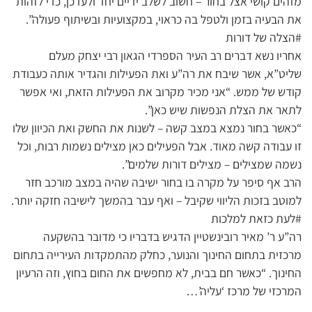
מזהים קושי אצל בחור – חשוב לשלב ידיים יחד ולעדכן, כדי לזהות
את הבעיה בזמן ולטפל בה כראוי, במקצועיות ובשיתוף פעולה”.
#הצלה של דורות
אחריו נשא דברים רב העיר הספרדי הגאון רבי יצחק מעלם
שליט”א, אשר שיבח את רה”ע ואת הפעילות והגדיר אותה כעבודת
קודש של ממש. “אני מכיר מקרוב את הפעילות הזאת, ואי אפשר
לתאר את הצלת הנפשות שיש כאן”.
“כאשר בחור נמצא במצב קשה – לשנות את החשק ואת הכיוון שלו
זו עבודה קשה מאוד. אבל הפעילים כאן מצילים נשמות רבות, וכל
נשמה שמצילים – מצילים דורות שלמים”.
הרב אף סיפר על מקרה בו בחור ישיבה שהיה במצב מורכב חזר
למוטב בזכות הליווי שקיבל – ואף עבר בהמשך לישיבה חזקה יותר.
#לעת כזאת למלכות
רה”ע ר’ מאיר רובינשטיין הדגיש בדבריו כי מדובר בהשקעה
מרכזית בתחום החינוך והנוער, כחלק מהתמקדות העירייה בתחום
החינוך. “כאשר חם בבית, לא מחפשים את החום בחוץ, וזה הרעיון
המרכזי של מרכז ‘עליה’…