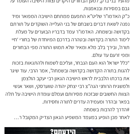
מהעיר בני ברק, למען הבחורים היקרים וצוות הישיבה העומד על
גבם במסירות ובנאמנות.
כ”ק האדמו”ר שליט”א התפעם ממתחם הישיבה המפואר ומיד
נפנה לשאת דברים בשבחם של בני העלייה השוקדים על תורתם
בקדושה ובשמחה. האדמו”ר עמד בדבריו הבוערים על מעלת
לימוד התורה בקדושה ובטהרה בדרכם המיוחדת של בחורי ‘חיי
תורה’, ובירך בלב מלא ומאיר שלא תמוש התורה מפי הבחורים
ומפי זרעם עד עולם.
“כלל ישראל הוא העם הנבחר, ועליכם לשמוח ולהתגאות בזכות
להגות בתורה הקדושה בקדושה ובשמחה”, אמר הרבי. עוד שיגר
את ברכתו הלבבית לראש הישיבה הגאון רבי יעקב הולצמן
ולמשגיח הרוחני הגה”צ רבי יצחק יהודה טווערסקי, ושאר אנשי
הצוות החשובים שבזכות מסירותם ועמלם עומדת הישיבה על תלה
בפאר ובהדר ומעמידה עדרים לתורה וחסידות.
#הדרך להרבות בשמחה
לאחר מכן הופיע במעמד המשפיע הגאון הצדיק המקובל ר…