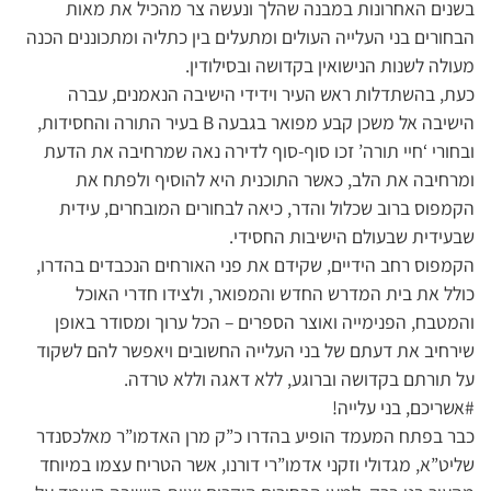
בשנים האחרונות במבנה שהלך ונעשה צר מהכיל את מאות
הבחורים בני העלייה העולים ומתעלים בין כתליה ומתכוננים הכנה
מעולה לשנות הנישואין בקדושה ובסילודין.
כעת, בהשתדלות ראש העיר וידידי הישיבה הנאמנים, עברה
הישיבה אל משכן קבע מפואר בגבעה B בעיר התורה והחסידות,
ובחורי ‘חיי תורה’ זכו סוף-סוף לדירה נאה שמרחיבה את הדעת
ומרחיבה את הלב, כאשר התוכנית היא להוסיף ולפתח את
הקמפוס ברוב שכלול והדר, כיאה לבחורים המובחרים, עידית
שבעידית שבעולם הישיבות החסידי.
הקמפוס רחב הידיים, שקידם את פני האורחים הנכבדים בהדרו,
כולל את בית המדרש החדש והמפואר, ולצידו חדרי האוכל
והמטבח, הפנימייה ואוצר הספרים – הכל ערוך ומסודר באופן
שירחיב את דעתם של בני העלייה החשובים ויאפשר להם לשקוד
על תורתם בקדושה וברוגע, ללא דאגה וללא טרדה.
#אשריכם, בני עלייה!
כבר בפתח המעמד הופיע בהדרו כ”ק מרן האדמו”ר מאלכסנדר
שליט”א, מגדולי וזקני אדמו”רי דורנו, אשר הטריח עצמו במיוחד