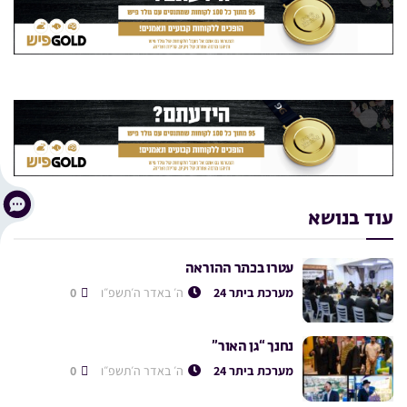
עוד בנושא
עטרו בכתר ההוראה
מערכת ביתר 24
ה׳ באדר ה׳תשפ״ו
0
נחנך “גן האור”
מערכת ביתר 24
ה׳ באדר ה׳תשפ״ו
0