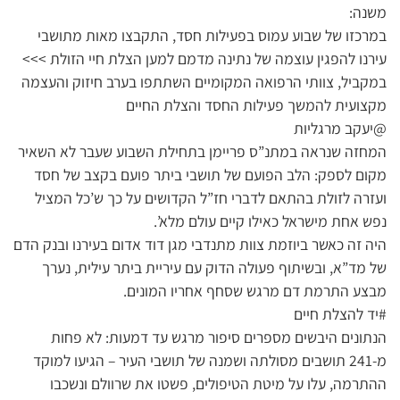
משנה:
במרכזו של שבוע עמוס בפעילות חסד, התקבצו מאות מתושבי
עירנו להפגין עוצמה של נתינה מדמם למען הצלת חיי הזולת >>>
במקביל, צוותי הרפואה המקומיים השתתפו בערב חיזוק והעצמה
מקצועית להמשך פעילות החסד והצלת החיים
@יעקב מרגליות
המחזה שנראה במתנ”ס פריימן בתחילת השבוע שעבר לא השאיר
מקום לספק: הלב הפועם של תושבי ביתר פועם בקצב של חסד
ועזרה לזולת בהתאם לדברי חז”ל הקדושים על כך ש’כל המציל
נפש אחת מישראל כאילו קיים עולם מלא’.
היה זה כאשר ביוזמת צוות מתנדבי מגן דוד אדום בעירנו ובנק הדם
של מד”א, ובשיתוף פעולה הדוק עם עיריית ביתר עילית, נערך
מבצע התרמת דם מרגש שסחף אחריו המונים.
#יד להצלת חיים
הנתונים היבשים מספרים סיפור מרגש עד דמעות: לא פחות
מ-241 תושבים מסולתה ושמנה של תושבי העיר – הגיעו למוקד
ההתרמה, עלו על מיטת הטיפולים, פשטו את שרוולם ונשכבו