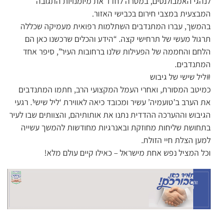
לנהגי האמבולנסים, במטרה לחדד את מיומנויות התגובה
המבצעית במצבי חירום בכבישי האזור.
בהמשך, עברו המתנדבים השתלמות רפואית מעמיקה שכללה
תרגול מעשי של תרחישי קצה. “הידע והכלים שרכשנו כאן הם
הלחם והחממה של הפעילות שלנו ברחובות העיר”, סיפר אחד
המתנדבים.
#ליל שישי של גיבוש
כמיטב המסורת, ואחרי העמל המקצועי הרב, חתמו המתנדבים
את הערב ב’טועמיה’ עשיר ומכובד כיאה לאווירת ‘ליל שישי’. רגעי
הגיבוש וההערכה ההדדית נתנו את אותותיהם, והצוותים שבו לעיר
בתחושת שליחות מחוזקת ובאנרגיות מחודשות להמשך עשייה
למען הצלת חיי הזולת.
וכל המציל נפש אחת מישראל – כאילו קיים עולם מלא!