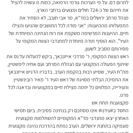
לתרום דם. על פי הערכות גורמי הרפואה, כמות זו עשויה להציל
את חייהם של כ-724 חולים ופצועים ברחבי הארץ.
מנהל מרחב ירושלים במד”א, מר אבי חובב, לא הסתיר את
התפעלותו מההיענות: “אני מודה לכל התושבים שהגיעו והצילו
חיים. ההיענות המרשימה משקפת את רוח הנתינה המיוחדת של
העיר”. הוא הוסיף תודה מיוחדת למתנדבי הצוות המקומי על
מסירותם מסביב לשעון.
ראש הצוות המקומי, ר’ מרדכי אייזנבאך, ביקש להעלות על נס את
שיתוף הפעולה המקצועי עם הנהלת המרחב ועם אחיה ליפשטיין,
מת”ח העיר, שסייע רבות בהקמת הערב. בדבריו הדגיש אייזנבאך
את התמיכה הבלתי מסויגת של ראש העיר ר’ מאיר רובינשטיין
והעירייה, המלווים כל יוזמה מצילת חיים במקצועיות ובדאגה לכל
פרט.
מקצוענות תחת אש
החסד ב#עירנו# אינו מסתכם רק בנתינה פסיבית. ביום חמישי
האחרון יצאו מתנדבי מד”א המקומיים להשתלמות מקצועית
מעמיקה בתחנת ירושלים. הערב נפתח בהדרכת נהיגה מקצועית