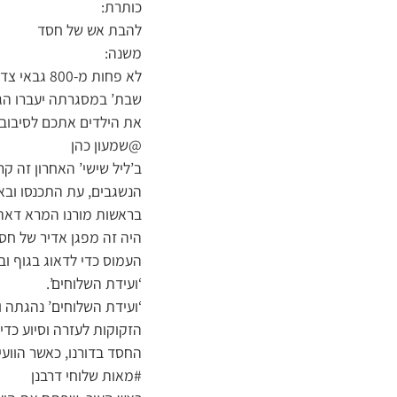
כותרת:
להבת אש של חסד
משנה:
לא פחות מ
שבת’ במסגרתה יעברו הג
את הילדים אתכם לסיבוב ה
@שמעון כהן
ב’ליל שישי’ האחרון זה ק
הנשגבים, עת התכנסו ובא
בראשות מורנו המרא דאתרא
העמוס כדי לדאוג בגוף וב
‘ועידת השלוחים’.
‘ועידת השלוחים’ נהגתה 
הזקוקות לעזרה וסיוע כדי
החסד בדורנו, כאשר הווע
#מאות שלוחי דרבנן