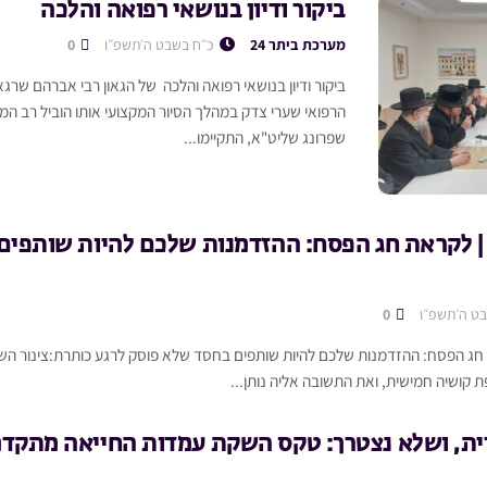
ביקור ודיון בנושאי רפואה והלכה
מערכת ביתר 24
כ״ח בשבט ה׳תשפ״ו
0
ביקור ודיון בנושאי רפואה והלכה של הגאון רבי אברהם שרג
הרפואי שערי צדק במהלך הסיור המקצועי אותו הוביל רב המר
שפרונג שליט"א, התקיימו...
 לקראת חג הפסח: ההזדמנות שלכם להיות שותפים
ט ה׳תשפ״ו
0
 חג הפסח: ההזדמנות שלכם להיות שותפים בחסד שלא פוסק לרגע כותרת:צינור ה
 קושיה חמישית, ואת התשובה אליה נותן...
ית, ושלא נצטרך: טקס השקת עמדות החייאה מתקדמ