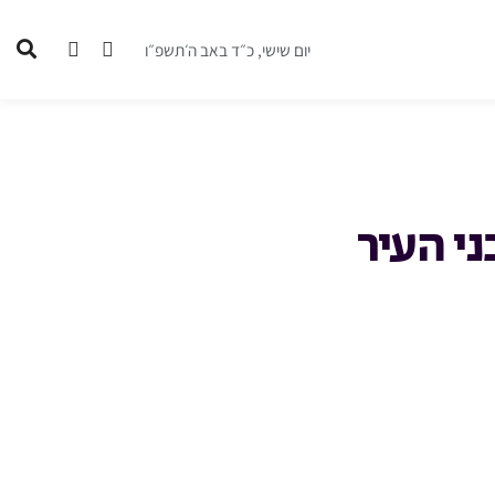
יום שישי, כ״ד באב ה׳תשפ״ו
י העיר