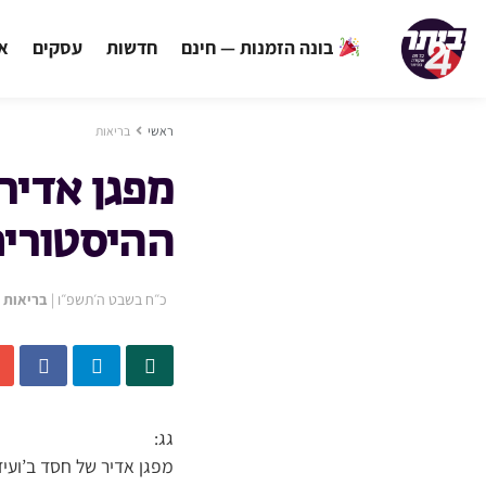
בונה הזמנות — חינם
חדשות
עסקים
אי
ראשי
בריאות
מפגן אדיר
ההיסטורית
כ״ח בשבט ה׳תשפ״ו
|
בריאות
גג:
מפגן אדיר של חסד ב’ועי