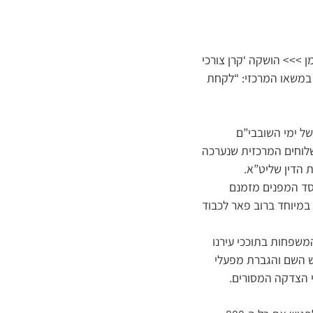
יימן >>> הושקה ‘קרן צורכי
במשאו המרכזי: “לקחת
של ימי השובבי”ם
שלוחים המרכזית שנערכה
 הדין שליט”א.
כנה לצורכי עניי העיר. 800 אברכים בעלי חסד המפנים מזמנם
במיוחד ברוב פאר לכבוד
משפחות בתוככי עירנו
וש השם והגברת מפעלי
 הצדקה המסורים.