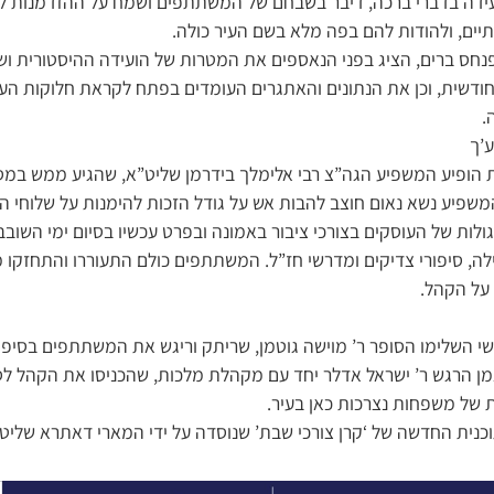
תיים, ולהודות להם בפה מלא בשם העיר כולה.
פנחס ברים, הציג בפני הנאספים את המטרות של הועידה ההיסטורית ו
ודשית, וכן את הנתונים והאתגרים העומדים בפתח לקראת חלוקות הענק
.
’ך
 הופיע המשפיע הגה”צ רבי אלימלך בידרמן שליט”א, שהגיע ממש במס
פיע נשא נאום חוצב להבות אש על גודל הזכות להימנות על שלוחי ה
גולות של העוסקים בצורכי ציבור באמונה ובפרט עכשיו בסיום ימי השובב
ה, סיפורי צדיקים ומדרשי חז”ל. המשתתפים כולם התעוררו והתחזק
על הקהל.
י השלימו הסופר ר’ מוישה גוטמן, שריתק וריגש את המשתתפים בסיפור
ן הרגש ר’ ישראל אדלר יחד עם מקהלת מלכות, שהכניסו את הקהל לסי
 של משפחות נצרכות כאן בעיר.
וכנית החדשה של ‘קרן צורכי שבת’ שנוסדה על ידי המארי דאתרא שלי