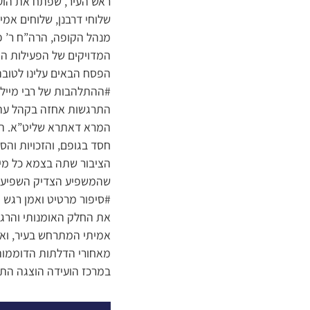
שלוחי דרבנן, שלוחים אמי
​מנהל הקופה, הרה”ח ר’ 
המדויקים של הפעילות הח
הפסח הבאים עלינו לטובה
#ההתלהבות של רבי מיילע
​התרגשות אחזה בקהל עת
המרא דאתרא שליט”א. המש
חסד בגופם, והזכויות והס
הציבור שתה בצמא כל מיל
שהמשפיע הצדיק השפיע 
​#סיפור מרטיט ואמן רגש
את החלק האומנותי והרגש
אמיתי המתרחש בעיר, ואמ
מאחורי הדלתות הדוממות
​במרכז הועידה הוצגה הת