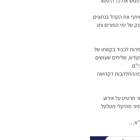
ראש העיר, שפתח את הועידה בדברי ברכה, דיבר בשבחם של המשתתפים ושמח על ההזדמנות לפגוש את כל ה-800
שיתף את הקהל בנתונים
 של ימי הפורים וחג
ירות לכבוד בקשתו של
קודש, שליחים שעושים
י”ם.
ו מההתלהבות דקדושה
 מרטיט על אירוע
ור מוזיקלי מטלטל
ט”א…