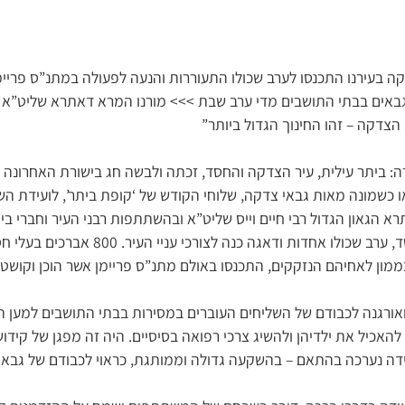
-800 גבאי צדקה בעירנו התכנסו לערב שכולו התעוררות והנעה לפעולה במתנ”ס פר
באים בבתי התושבים מדי ערב שבת >>> מורנו המרא דאתרא שליט”א 
צדקה – זהו החינוך הגדול ביותר”
רה: ביתר עילית, עיר הצדקה והחסד, זכתה ולבשה חג בישורת האחרונה 
ו כשמונה מאות גבאי צדקה, שלוחי הקודש של ‘קופת ביתר’, לועידת ה
 הגאון הגדול רבי חיים וייס שליט”א ובהשתתפות רבני העיר וחברי בית
​היה זה מפגן אדיר של חסד, ערב שכולו אחדות ודאגה 
ממון לאחיהם הנזקקים, התכנסו באולם מתנ”ס פריימן אשר הוכן וקושט 
ואורגנה לכבודם של השליחים העוברים במסירות בבתי התושבים למען ה
 להאכיל את ילדיהן ולהשיג צרכי רפואה בסיסיים. היה זה מפגן של קיד
ידה נערכה בהתאם – בהשקעה גדולה וממותגת, כראוי לכבודם של גבאי