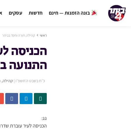
בונה הזמנות — חינם
חדשות
עסקים
אי
ראשי
קהילה, תורה וחסד בביתר
הכניסה לעי
התנועה בז
כ״ח בשבט ה׳תשפ״ו
|
קהילה, 
גג:
הכניסה לעיר עוברת שדרוג