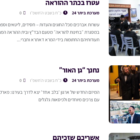
עטרו בכתר ההוראה
מערכת ביתר 24
כ״ח בשבט ה׳תשפ״ו
0
עשרות אברכים מכל החוגים והעדות – חסידים, ליטאים וספר
במסגרת ״בחינות להוראה״ מטעם הבד"ץ ובית ההוראה המרכ
תעודותיהם החתומות בידי המרא דאתרא וחברי...
נחנך “גן האור”
מערכת ביתר 24
כ״ח בשבט ה׳תשפ״ו
0
המיזם החדש של ארגון 'בלב אחד' יצא לדרך בעירנו: פארק יי
עם צרכים מיוחדים ולכיסאות גלגלים
אשריכם שזכיתם