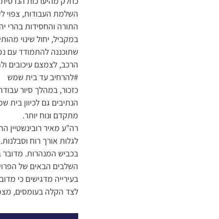
כחלק מהיערכות הנדסית ל
השלמת העבודות, צפוי לק
התורה והחסידות בהרי יהו
במקביל, יחול שינוי מהו
שתוכננה להתמודד עם נפחי
הרכב, לצמצם עיכובים ול
#להרחיב עד בית שמש
כזכור, במהלך סיור עבו
הנתיבים גם לכיוון בית ש
מתקדם ונוח יותר.
רה”ע מאיר רובינשטיין ה
לגלות אורך רוח וסבלנות.
בכביש המנהרות. מדובר ב
השלבים הבאים של הפרויקט
בעירייה מדגישים כי מדו
לצד הקלה בעומסים, מצ