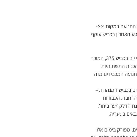
י התנועה במקום >>>
ע האחרון בכביש עוקף
מהפכה תחבורתית של ממש הולכת ונרקמת בכניסה לעירנו. אלפי הנהגים והנוסעים העוברים מדי יום בכביש 375, המוכר
הכנות התשתיתיות
תנועה המכבידים מזה
ם בכביש המנהרות –
 הרחבה. העבודות
הדלק ‘יער ביתר’.
באים בשעריה.
ם, מפורק בימים אלו