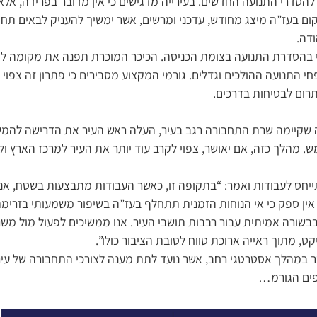
הסדרי התנועה החדשים. בעירייה מדגישים כי אין מדובר בפרידה, אלא
ום בעז”ה מיצג מחודש, עדכני ומרשים, אשר ימשיך להעניק לבאים תחו
דה.
תי בהסדרת התנועה בצומת הכניסה. הכיכר המוכרת תפנה את מקומה ל
 התנועה ההולכים וגדלים. גורמי המקצוע מסבירים כי פתרון זה צפוי 
תרום לבטיחות בדרכים.
דה שקיימה שרת התחבורה רגב בעיר, העלה ראש העיר את הדרישה להמ
מש. מהלך כזה, אם יאושר, צפוי לקרב עוד יותר את העיר למרכז הארץ ול
תייחס לעבודות ואמר: “בתקופה זו, כאשר העבודות מתבצעות בשטח, א
 אין ספק כי אי הנוחות הזמנית תתחלף בעז”ה בשיפור משמעותי בזרימת 
בשורה אמיתית עבור רבבות תושבי העיר. אנו ממשיכים לפעול מול מש
, מתוך ראייה ארוכת טווח לטובת הציבור כולו”.
בר במהלך אסטרטגי רחב, אשר נועד לתת מענה לצורכי התחבורה של ע
פים הגורמ…