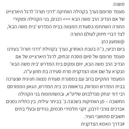
משנה:
מעמד מרומם נערך בקהילה הוותיקה ‘דרכי תורה’ לרגל היארצייט
של אם הנדיב הרב משה הבא >>> רבנים, בני הקהילה ומוקירי
התורה השתתפו בסעודת המצווה בבית המדרש ‘בית משה הבא’,
לצד דברי חיזוק לעולם התורה
@שמעון כהן
ביום רביעי, כ״ה בטבת האחרון, נערך בקהילת ‘דרכי תורה’ בעירנו
מעמד מרומם של סיום מסכת זבחים, לרגל היארצייט של אֵם
הנדיב הרב משה הבא, יוזם ומקים בית המדרש ‘בית משה הבא’
הנקרא על שם אמו הצדקנית מרת סעידה בת חתון ע”ה.
המעמד התקיים ברוב עם במסגרת סעודת מצווה חגיגית שנערכה
בבית המדרש המרווח, בראשות רב בית המדרש, הגאון המפורסם
רבי דוד יצחק מנדלבוים שליט”א, ובהשתתפות בני הקהילה
החשובה – מן הוותיקות בשכונה ב׳ בביתר עילית. בין כתליה נמנים
אברכים צורבי דרבנן, זקני תלמידי חכמים, נגידים ובעלי בתים
חשובים מתושבי העיר.
#בדרך האמא הצדקנית