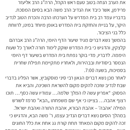
את הערב הנחה בטוב טעם ראש הקהל, הרה”ג הרב אליעזר
פרידמן, אשר כיבד את הנדיב הרב משה הבא בסיום המסכת.
בדבריו עמד רב בית המדרש על הערכתו הרבה והכרת הטוב לנדיב
היקר, על בניית והחזקת בית המדרש באופן מיוחד במינו, לרווחת
כלל בני הציבור.
בהמשך נשא דברים מגיד שיעור הדף היומי, הרה”ג הרב אברהם
קלצקין, והדגיש כי בית המדרש שוקק לימוד תורה לאורך כל שעות
היממה. לדבריו, מדי בוקר נפתח בית המדרש בשיעור דף היומי
הנמסר ביסודיות ובבהירות, ולאחריו מתקיימת תפילת שחרית
בסמיכות, בשעה 7:00.
לאחר מכן נשא דברים הגאון רבי סיני מוסקוביץ, אשר הפליג בדברי
שבח לנדיב שזכה להקים מקום להשראת השכינה, והביא את
הפסוק: “אפריון עשה לו המלך שלמה… עמודיו עשה כסף… תוכו
רצוף אהבה… בציינו כי אף שם משפחתו „הבא” מרמז לשורש
המילה ‘אהבה’ – אהבת הבורא, אהבת התורה ואהבת ישראל.
במהלך הסיום נשא דברים הנדיב עצמו, ר’ משה הבא, והדגיש כי
זכה להקים מקום המאחד תחת קורת גג אחת את כלל החוגים