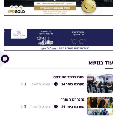
עוד בנושא
עטרו בכתר ההוראה
מערכת ביתר 24
ז׳ בשבט ה׳תשפ״ו
0
נחנך “גן האור”
מערכת ביתר 24
ז׳ בשבט ה׳תשפ״ו
0