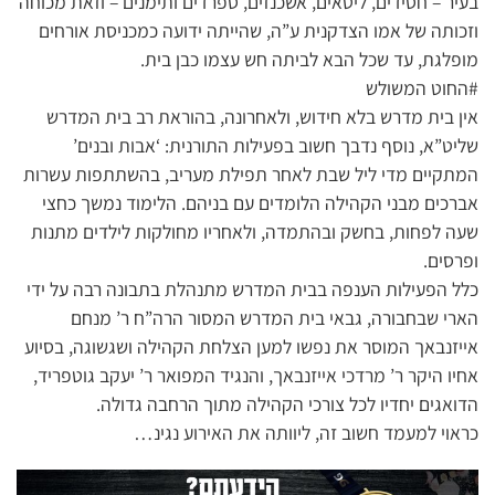
בעיר – חסידים, ליטאים, אשכנזים, ספרדים ותימנים – וזאת מכוחה
וזכותה של אמו הצדקנית ע”ה, שהייתה ידועה כמכניסת אורחים
מופלגת, עד שכל הבא לביתה חש עצמו כבן בית.
#החוט המשולש
אין בית מדרש בלא חידוש, ולאחרונה, בהוראת רב בית המדרש
שליט”א, נוסף נדבך חשוב בפעילות התורנית: ‘אבות ובנים’
המתקיים מדי ליל שבת לאחר תפילת מעריב, בהשתתפות עשרות
אברכים מבני הקהילה הלומדים עם בניהם. הלימוד נמשך כחצי
שעה לפחות, בחשק ובהתמדה, ולאחריו מחולקות לילדים מתנות
ופרסים.
כלל הפעילות הענפה בבית המדרש מתנהלת בתבונה רבה על ידי
הארי שבחבורה, גבאי בית המדרש המסור הרה”ח ר’ מנחם
אייזנבאך המוסר את נפשו למען הצלחת הקהילה ושגשוגה, בסיוע
אחיו היקר ר’ מרדכי אייזנבאך, והנגיד המפואר ר’ יעקב גוטפריד,
הדואגים יחדיו לכל צורכי הקהילה מתוך הרחבה גדולה.
כראוי למעמד חשוב זה, ליוותה את האירוע נגינ…