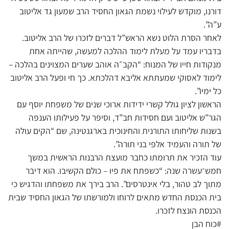
דורנו, מוקדש לעילוי נשמת הגאון החסיד הרב שמעון גד אליטוב
ע”ה”.
לאחר הסרת הלוט נשא הראש”ל דברים לזכרו של הרב אליטוב.
בדבריו עמד על מעלת לימוד ההלכה למעשה, שהייתה אחת
מנקודות חייו של המנוח: “הקב״ה אוהב שערים המצוינים בהלכה –
לימוד לאסוקי שמעתתא אליבא דהלכתא. כך חי ופעל הרב אליטוב
כל ימיו”.
הראשון לציון גולל קשרי ידידות ארוכי שנים של משפחת יוסף עם
הגר”ש אליטוב ועם חסידות חב”ד, וסיפר על פעילותו הענפה
בשנות שליחותו התורנית והחינוכית בארגנטינה, שם “הקים עולה
של תורה והעמיד אלפי בני תורה”.
עוד הזכיר את תרומתו כחבר מועצת הרבנות הראשית במשך
חמש־עשרה שנה: “כשפתח את פיו – כולם הקשיבו. הוא דיבר
מתוך לב טהור, בלי אינטרסים”. הרב בירך את משפחתו והדגיש כי
בית הכנסת החדש מתאים לרוחו ולמורשתו של הגאון החסיד שבית
הכנסת הונצח לזכרו.
#כוח הבן