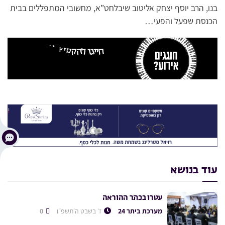
בנו, הרב יוסף יצחק אליטוב שיבלחט”א, מחשובי המתפללים בבית
הכנסת שפעל והפעי…
עוד בנושא
עטרו בכתר ההוראה
מערכת ביתר 24
ז׳ בשבט ה׳תשפ״ו
0