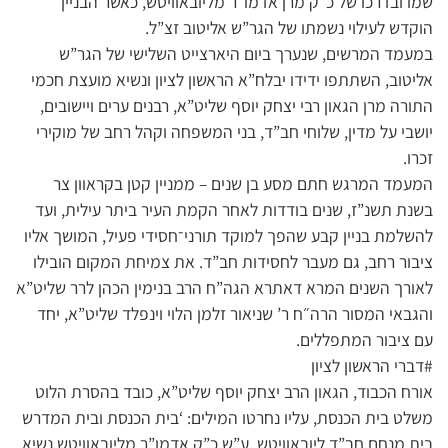
שמו ובדרכו של כ”ק מרן אדמו”ר מליובאוויטש, כאשר הבניין
הוקדש לעילוי נשמתו של הגר”ש אליטוב זצ”ל.
במעמד המרשים, שנערך ביום היארצייט השלישי של הגר”ש
אליטוב, השתתפו ידידו יבלח”א הראשון לציון ונשיא מועצת חכמי
התורה מרן הגאון רבי יצחק יוסף שליט”א, רבנים ערים ויישובים,
יושבי על מדין, שלוחי חב”ד, בני המשפחה וקהל רחב של מוקירי
זכרו.
המעמד המרגש חתם מסע בן שנים – ממניין קטן בקראוון צר
בשנת תשנ”ז, שנים בודדות לאחר הקמת העיר ביתר עילית, ועד
להשלמת בניין קבע שהפך למוקד תורני־חסידי פעיל, המושך אליו
ציבור רחב, גם מעבר לחסידות חב”ד. את צמיחת המקום הובילו
לאורך השנים המרא דאתרא הגה”ח הרב בנימין הכהן לרר שליט”א
והגבאי המסור הרה״ח ר’ שניאור זלמן הלוי וינפלד שליט”א, יחד
עם ציבור המתפללים.
#דברי הראשון לציון
אורח הכבוד, הגאון הרב יצחק יוסף שליט”א, כובד בהסרת הלוט
משלט בית הכנסת, עליו נחרטו המילים: ‘בית הכנסת ובית המדרש
בית מנחם חב”ד ליובאוויטש, ע”ש כ”ק אדמו”ר מליובאוויטש נשיא