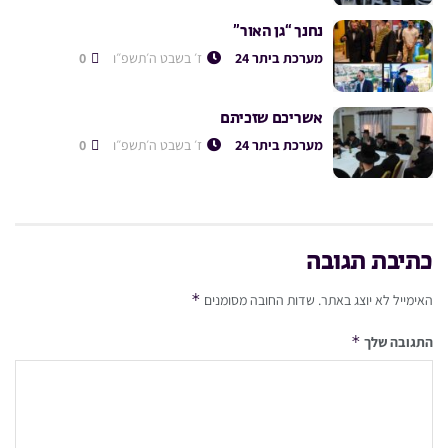
נחנך “גן האור”
מערכת ביתר 24
ז׳ בשבט ה׳תשפ״ו
0
אשריכם שזכיתם
מערכת ביתר 24
ז׳ בשבט ה׳תשפ״ו
0
כתיבת תגובה
*
האימייל לא יוצג באתר.
שדות החובה מסומנים
*
התגובה שלך