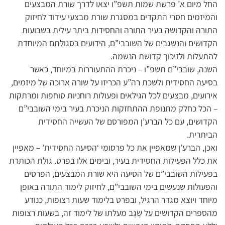
החל מיום א’ פרשת שמות תשפ”ו יצאו לדרך שורת המבצעים
והמיזמים חסרי התקדים במסגרת שורת מבצעי עידוד לחיזוק
התורה והקדושה בעיר התורה והחסידות ביתר עילית בשבועות
הקדושים והנשגבים של השובבי”ם, הידועים בסגולתם המיוחדת
להתעלות ולזיכוך קדושת הנשמה.
השנה, שובבי”ם תשפ”ו – ניכרת ההתעוררות במיוחד, כאשר
בסיעה החסידית ולשכת רה”ע הכריזו על שורה ארוכה של מיזמים,
אירועים, מבצעים לכל הגילאים ופעולות רוחניות סוחפות ומרתקות
– הכל כחלק מתנופת ההתחזקות הניכרת בעיר בימי השובבי”ם
הקדושים, עם כל הברע’ן המפורסם של העשייה החסידית
הביתרית.
ואכן, הברע’ן שמאפיין את כל פרסומי ‘הסיעה החסידית’ – מאפיין
את כלל הפעילות החסידית בעיר, ובימים אלו בפרט. גולת הכותרת
בפעילות השובבי”ם של הסיעה היא שורת המבצעים, הפרסים
והפעולות שנעשים בימי השובבי”ם, לחיזוק לימוד התורה באופן
מיוחד ויוצא מגדר הרגיל, ובפרט בלימוד שעות רצופות, כנודע
מהספרים הקדושים על שֶׂגֶב מעלתו של לימוד זה, בשעות רצופות