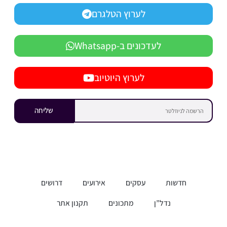
לערוץ הטלגרם
לעדכונים ב-Whatsapp
לערוץ היוטיוב
שליחה
חדשות
עסקים
אירועים
דרושים
נדל”ן
מתכונים
תקנון אתר