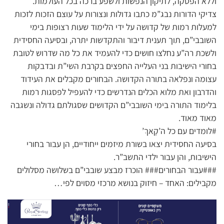
וללא הפסקה, לתיקון הנפשות ולשפע ברכה בכל העולמות.
צדיקי הדורות נבג”מ כתבו גדולות ונצורות על עוצם הזכות לזכות
למעלות רמות של קדושה על ידי הלימוד שעות רצופות בימי
השובבי”ם, תוך תענית דיבור והתקדשות יתרה, ובסיעה החסידית
ולשכת רה”ע נחלצו חושים כדי להעמיד את כל מה שדרוש לטובת
בחורי הישיבות בני העלייה החפצים בקרבת השי”ת ובדבקות
עצומה ונפלאה בתורה הקדושה. הבחורים מקבלים את העידוד
והדרבון ואת מלוא הכלים הנדרשים כדי להעפיל לפסגות רמות
בלימוד התורה בימי השובבי”ם הקדושים שסגולתם גדולה ונשגבה
מאוד מאוד.
#לומדים עם כל ה’קָאךְ’
בסיעה החסידית יצאו בשורת מיזמים ייחודיים, הן עבור בחורי
הישיבות, והן עבור ילדי התשב”ר.
###עבור הבחורים### הוכרז מבצע שובבי”ם בשלושה מסלולים
מקבילים: האחד – חיזוק בנושא מרכזי מסוים לפי…