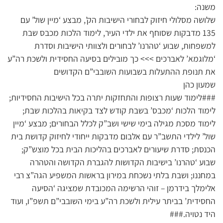
משנה:
שלושה מסלולי חיזוק לבחורי הישיבות הק’, מבצע ‘מיין שול’ עם
135 מדבקות שסוחף את ילדי העיר, לימוד הלכות מכבס שבת
למשפחות, שבוע ‘טהרנו’ לבחורים ולצוותי הישיבות וסדרת
‘מלוגמא’ לאברכים >>> כך מובילים בסיעה החסידית ולשכת רה”ע
את תנופת ההתעלות בשבועות השובבי”ם הקדושים
שמעון כהן
###לימוד שעות רצופות והתחזקות יתרה בכל הישיבות החסידיות;
לימוד הלכות ‘מכבס’ בשבת קודש לצד בקיאות בהלכות שבת;
לימוד מסכת מגילה בימי שישי ושב”ק לכלל הבחורים; מבצע ‘מיין
שול’ לילדי התשב”ר עם אלבום מדבקות ייחודי לחיזוק קדושת בית
הכנסת; סדרת שיעורים לאברכים בהליכות הבית בכל מוצש”ק;
שבוע ‘טהרנו’ בישיבות הקדושות להגברת הקדושה והטהרה
במחננו; ושבת בלתי נשכחת במירון בראשות המשפיע הגה”צ רבי
אלימלך בידרמן – זוהי הרשימה המכובדת שמציגה ‘הסיעה
החסידית’ בביתר עילית ולשכת רה”ע בימי השובבי”ם תשפ”ו, ועוד
היד נטויה.###