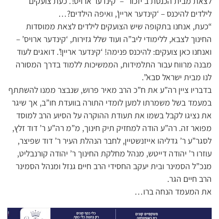
לצאת מבית הכנסת ב’יזכור’ – ‘קינדער ארויס!’. כעת צועקים
לילדים להיכנס – ‘קינדער אריין’, ואיפה הילדים?…
“כעת, אנחנו בתקופה שיש הצועקים לילדים לצאת ממוסדות
החינוך לצבא, ללימודי ליב”ה ועוד שלל גזירות, ‘קינדער ארויס’ –
ואנחנו כאן צועקים: להיכנס פנימה! ‘קינדער אריין!’. דואגים לעוד
מבנה מרווח עבור התלמידות, הממשיכות ללמוד בדרך המסורה
לנו מבית ישראל סבא”.
בדבריו ציין רה”ע את ח”כ הרב מאיר פרוש, שנבצר ממנו להשתתף
במעמד בשל משמרתו למען לומדי התורה בוועדת חו”ב, אך שיגר
את נציגו לקבל בשמו את תעודת ההוקרה על הסיוע הרב למוסד
מפואר זה. רה”ע הודה למחזיק תיק חינוך, מ”מ רה”ע ר’ דוד זלץ,
לסגר”ע ר’ גדליהו אייזנשטיין, לחבר הנהלת העיר ר’ דוד שפיצר,
עוזרו ר’ יהודה דייטש, מנהל מחלקת החינוך ר’ יהודה קורנבליט,
מנכ”ל הסמינר ובית יעקב החסידי הרב חיים גנזל ומנהל הסמינר
הרב חיים הגר.
את המעמד הנחה ברו…