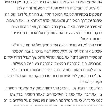
את המשא המרכזי נשא מרא דאתרא דביתר עילית, הגאון רבי חיים
וייס שליט”א, שבדבריו הדגיש את גודל המעמד והודה לכל
העוסקים במסירות לטובת המוסד הקדוש, החורט על דגלו שמירה
איתנה על דרך המסורת, והצניעות. מרא דאתרא ציין את חשיבות
השמירה על שפת האידיש בין כתלי הסמינר, אשר בזכות נשים
צדקניות ובזכות שלא שינו את לשונם, נגאלו אבותינו ממצרים
ובזכותם ניגאל.
חברי הבד”ץ, העומדים בראש ועד החינוך של הסמינר, הגר”ש
איצקוביץ והגרא”ש שטיגליץ, נשאו דברי ברכה בשבח הסמינר
הממשיך לדאוג לחנך את בנות ישראל ולהמשיך לגדל דורות ישרים
ומבורכים, הודו להנהלת הסמינר ולהנהלת העיר על הפעילות
הרבה לטובת מאות בנות עירנו. כן כיבד בנוכחותו חבר הבד”צ
הגר”י ברזובסקי, לצד עשרות רבות מרבני הקהילות ואדמו”רי העיר.
#קינדער אריין!
רה”ע מאיר רובינשטיין, הביע התרגשות עמוקה מהמעמד המיוחד,
ציין את דברי אחד מגדולי האדמו”רים, לאחר השואה, בדרשתו
לפני כל נדרי, כי עד המלחמה האיומה היו צועקים על הילדים ביו”כ