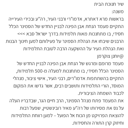
שיר חנוכת הבית
משנה:
בראשות מרא דאתרא, אדמו”רי ורבני העיר, רה”ע ובכירי העירייה
התקיים מעמד הנחת אבן הפינה לבניין החדש של הסמינר הכלל
חסידי, בו מתחנכות מאות תלמידות בדרך ישראל סבא >>>
הרבנים שיבחו את הנהלת הסמינר על פעילותם למען חינוך הבנות
ואת הנהלת העיר על ההשקעה הרבה לטובת התלמידות
@יוחנן צוקרמן
מעמד מרומם ומרגש של הנחת אבן הפינה לבניין החדש של
הסמינר הכלל חסידי, בו מתחנכות למעלה מ-500 תלמידות,
התקיים בהשתתפות אדמו”רים, רבני העיר, אישי ציבור, מנהלי
המוסד, הורי התלמידות ותושבים רבים, אשר גדשו את המקום
לכבוד השמחה הציבורית.
את המעמד פתח מנהל הסמינר, הרב חיים הגר, שבדבריו העלה
על נס את מסירותו של רה”ע מאיר רובינשטיין, שפעל רבות
להוצאת הפרויקט מן הכוח אל הפועל – למען רווחת התלמידות
וחיזוק קרן התורה והחסידות.