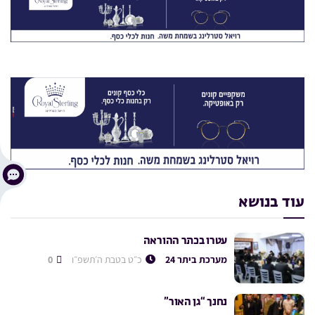
עוד בנושא
עטרו בכתר ההוראה
מערכת ביתר 24
כ״ט בטבת ה׳תשפ״ו
0
נחנך “גן האור”