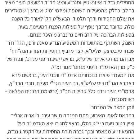
החסידית גדליה אייזנשטיין וסגר”ע ונציג חב”ד במועצת העיר מאיר
בר לב, כחלק מהפעילות השוטפת ומיזמי ‘מיט א ברע’ן’ שמאדירים
את עולם החסידות ודרך תלמידי הבעש”ט הק’ לאורך כל השנה
כולה. מדובר בנדבך נוסף של פעילות הפצת המעיינות בעיר,
בפעילות הברוכה של הרב חיים גרינברג מ’היכל מנחם’.
השנה, השתתף בהתוועדות המשפיע הנודע מאנטוורפן, הגה”ח ר’
שבתי סלבטיצקי שליט”א, לצד מרביץ החסידות הנודע הגה”ח ר’
אברהם מרדכי אלתר שליט”א, מראשי ישיבת ‘פני מנחם’, ונכדו של
כ”ק מרן האדמו”ר ה’פני מנחם’ מגור זצ”ל.
את המעמד פיארו בנוכחותם אדמו”רי ורבני העיר, בראשם מרא
דאתרא הגר”ח וייס שליט”א, רב העיר הגר”י מעלם, חברי הבד”ץ,
אדמו”רי העיר ורבני כלל קהילות חב”ד (לרשימת הרבנים המלאה –
ראו מסגרת).
#מן המצר אל המרחב
בהתאם לאופי האירוע, פתח המנחה תושב עירנו ר’ אריה ארליך
וציין בטוב טעם כי י”ט כסלו, כראוי לחג בו יצא האדמו”ר בעל
התניא זי”ע ממאסר ובכך גברה תורת החסידות על הקטרוג נגדה,