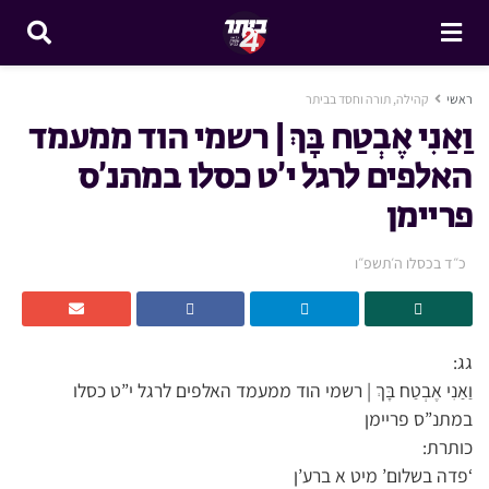
ראשי
קהילה, תורה וחסד בביתר
וַאַנִי אֶבְטַח בָּךְ | רשמי הוד ממעמד
האלפים לרגל י’ט כסלו במתנ’ס
פריימן
כ״ד בכסלו ה׳תשפ״ו
גג:
וַאַנִי אֶבְטַח בָּךְ | רשמי הוד ממעמד האלפים לרגל י”ט כסלו
במתנ”ס פריימן
כותרת:
‘פדה בשלום’ מיט א ברע’ן