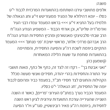
משנה:
אלפים מתושבי עירנו השתתפו בהתוועדות המרכזית לכבוד י”ט
כסלו – יומא דהילולא של המגיד ממעזריטש זי”ע וחג הגאולה של
תלמידו בעל התניא זי”ע >>> בראש המעמד עמדו רבני העיר
ואדמו”ריה שליט”א, וכן אורחי הכבוד – המשפיע הנודע הגה”ח
הרב שבתי סלבטיצקי מאנטוורפן ומרביץ החסידות הנודע הגה”ח
הרב אברהם מרדכי אלתר, מראשי ישיבת ‘פני מנחם’ >>> המעמד
התקיים ביוזמת לשכת רה”ע והסיעה החסידית, והסתיימה
בהתוועדות סוחפת עד שעות הלילה המאוחרות
@שמעון כהן
“ואני אבטח בך” – רקדו זה לצד זה, כתף אל כתף, מאות תושבי
עיר התורה והחסידות בהרי יהודה, חסידים ואנשי מעשה מכלל
הקהילות והחוגים לצד חסידי חב”ד, במעמד כביר ומרומם לכבוד
יומה של החסידות, ‘חג הגאולה’ י”ט כסליו.
המעמד הכביר נערך במתנ”ס העירוני ‘פריימן’, כאשר זו השנה
השנייה שהעירייה עורכת התוועדות עירונית לציון ראש השנה
לחסידות, ביוזמת רה”ע מאיר רובינשטיין, סגר”ע ויו”ר הסיעה