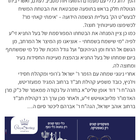
הפך לחג כללי עם מעמדם התוועדויות מסביב לעולם, ואשרי ביתר
הנוטלת חלק בראש בתופעה שמבטאת את הבטחת המשיח
לבעש”ט הק’ בעליית הנשמה הידועה – ‘אימתי קאתי מר?
לכשיפוצו מעיינותיך חוצה’.
כמו כן ציין המנחה את הבטחתו המפורסמת של בעל התניא זי”ע
לפיה “מי שישמח בשמחתי – אוציאנו מן המיצר אל המרחב, מן
הגשם אל הרוח ומן הגיהינום” ועל גודל הזכות של כל מי שמשתתף
ביום שמחתו של בעל התניא ובהפצת מעיינות החסידות בעיר
ומחוצה לה.
אחרי ניגוני שמחה עם הזמר ר’ ישראל ג’רופי ומקהלת חסידי
ויז’ניץ, כובד משפיע קהילת חב”ד ברחוב המגיד ממעזריטש,
הגה”ח ר’ דוד אופן שליט”א בחזרה על נקודה ממאמר של כ”ק מרן
האדמו”ר מליובאוויטש זי”ע, ולאחר מכן ערך רב דקהילת חב”ד
ברחוב אוהב ישראל, הגה”ח ר’ אברהם ליכטר סיום ה…