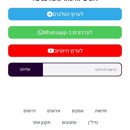
לערוץ הטלגרם
לעדכונים ב-Whatsapp
לערוץ היוטיוב
שליחה
חדשות
עסקים
אירועים
דרושים
נדל”ן
מתכונים
תקנון אתר