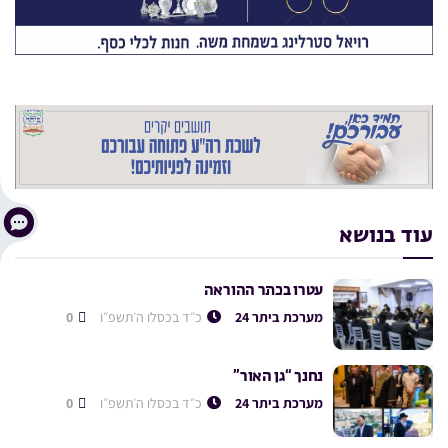
עוד בנושא
עטרו בכתר ההוראה
מערכת ביתר 24
כ״ד בכסלו ה׳תשפ״ו
0
נחנך “גן האור”
מערכת ביתר 24
כ״ד בכסלו ה׳תשפ״ו
0