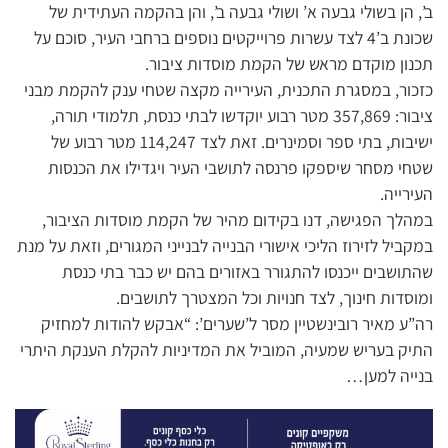
ב’, הן בשולי גבעה א’ ושולי גבעה ב’, והן בהקמה העתידית של
שכונת ב’4 לצד עשרות פרוייקטים נוספים ברחבי העיר, סוכם על
תכנון מוקדם מראש של הקמת מוסדות ציבור.
כזכור, במסגרת התכנית, העירייה מקצה שטחי ענק להקמת מבני
ציבור: 357,869 מטר רבוע יוקדשו לבתי כנסת, תלמודי תורה,
ישיבות, בתי ספר וסמינרים. זאת לצד 114,247 מטר רבוע של
שטחי מסחר שיספקו פרנסה לתושבי העיר ויגדילו את הכנסות
העירייה.
במהלך הפגישה, דנו בקידום מהיר של הקמת מוסדות הציבור,
במקביל לזירוז הליכי אישורי הבנייה לבנייני המגורים, וזאת על מנת
שהתושבים ייכנסו להתגורר באזורים בהם יש כבר בתי כנסת
ומוסדות חינוך, לצד חנויות וכל המצטרך לתושבים.
רה”ע מאיר רובינשטיין מסר ל’שערים’: “אבקש להודות למחזיק
התיק בעריש שמעיה, המוביל את המדיניות להקלת הענקת היתרי
בנייה למען…