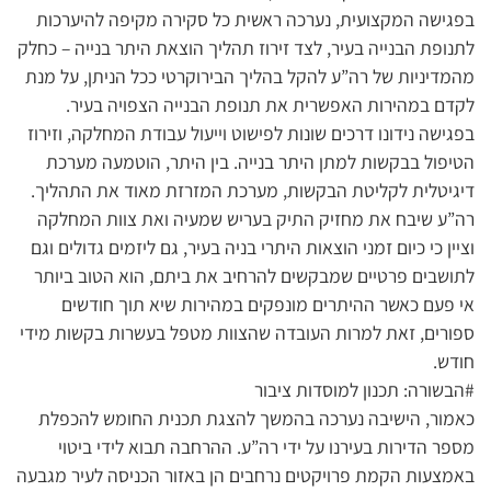
בפגישה המקצועית, נערכה ראשית כל סקירה מקיפה להיערכות
לתנופת הבנייה בעיר, לצד זירוז תהליך הוצאת היתר בנייה – כחלק
מהמדיניות של רה”ע להקל בהליך הבירוקרטי ככל הניתן, על מנת
לקדם במהירות האפשרית את תנופת הבנייה הצפויה בעיר.
בפגישה נידונו דרכים שונות לפישוט וייעול עבודת המחלקה, וזירוז
הטיפול בבקשות למתן היתר בנייה. בין היתר, הוטמעה מערכת
דיגיטלית לקליטת הבקשות, מערכת המזרזת מאוד את התהליך.
רה”ע שיבח את מחזיק התיק בעריש שמעיה ואת צוות המחלקה
וציין כי כיום זמני הוצאות היתרי בניה בעיר, גם ליזמים גדולים וגם
לתושבים פרטיים שמבקשים להרחיב את ביתם, הוא הטוב ביותר
אי פעם כאשר ההיתרים מונפקים במהירות שיא תוך חודשים
ספורים, זאת למרות העובדה שהצוות מטפל בעשרות בקשות מידי
חודש.
#הבשורה: תכנון למוסדות ציבור
כאמור, הישיבה נערכה בהמשך להצגת תכנית החומש להכפלת
מספר הדירות בעירנו על ידי רה”ע. ההרחבה תבוא לידי ביטוי
באמצעות הקמת פרויקטים נרחבים הן באזור הכניסה לעיר מגבעה