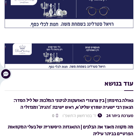
עוד בנושא
גאולה בחיפזון | בין צרצורי האזעקות לגינוני המלכות של ליל הסדר:
הגאון רבי ישעיה שוורץ שליט’א, ראש ישיבת ‘והגית’ ומגדולי ה
מערכת ביתר 24
ד׳ במרחשוון ה׳תשפ״ו
0
מה מקווה מאגד את הבלנים | התאגדות היסטורית של בעלי המקוואות
הפרטיים בביתר עילית