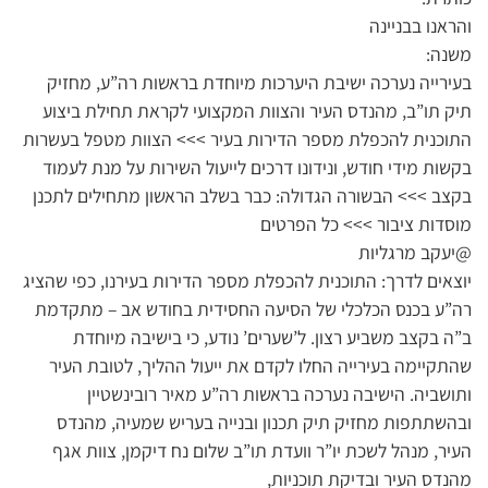
והראנו בבניינה
משנה:
בעירייה נערכה ישיבת היערכות מיוחדת בראשות רה”ע, מחזיק
תיק תו”ב, מהנדס העיר והצוות המקצועי לקראת תחילת ביצוע
התוכנית להכפלת מספר הדירות בעיר >>> הצוות מטפל בעשרות
בקשות מידי חודש, ונידונו דרכים לייעול השירות על מנת לעמוד
בקצב >>> הבשורה הגדולה: כבר בשלב הראשון מתחילים לתכנן
מוסדות ציבור >>> כל הפרטים
@יעקב מרגליות
יוצאים לדרך: התוכנית להכפלת מספר הדירות בעירנו, כפי שהציג
רה”ע בכנס הכלכלי של הסיעה החסידית בחודש אב – מתקדמת
ב”ה בקצב משביע רצון. ל’שערים’ נודע, כי בישיבה מיוחדת
שהתקיימה בעירייה החלו לקדם את ייעול ההליך, לטובת העיר
ותושביה. הישיבה נערכה בראשות רה”ע מאיר רובינשטיין
ובהשתתפות מחזיק תיק תכנון ובנייה בעריש שמעיה, מהנדס
העיר, מנהל לשכת יו”ר וועדת תו”ב שלום נח דיקמן, צוות אגף
מהנדס העיר ובדיקת תוכניות,