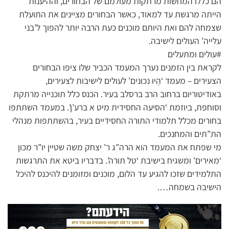
הם כללו המחשות מרתקות מעולמם של הבחורים, וההיענות
הייתה מרגשת עד למאוד, כאשר הבחורים מציינים את התועלת
שצמחה להם ואת היותם מוכנים כעת הרבה יותר להפוך ל’בני
עלייה’ העולים לישיבה.
#עולים ומתעלים
לקראת בין הזמנים נערך המעמד הכביר שלו ציפו הבחורים
הצעירים – מעמד ‘הֶיוּ נכונים’ לעולים לישיבות לצעירים,
באודיטוריום ברחוב הרב ברסלב בעיר. הכנס כלל תוכנייה מרתקת
וסוחפת, ביוזמת ‘הסיעה החסידית מיט א ברע’ן’. במעמד השתתפו
בחורים מכלל תלמודי התורה החסידיים בעיר, בהשתתפות מנהלי
הת”תים והמחנכים.
מי שפתח את המעמד הוא הרה”ג ר’ יצחק משה שטיין יו”ר מכון
‘מאירים’ ומשגיח בישיבת ‘טל תורה’. בדבריו ביטא את התרגשות
התלמידים שזכו להגיע עד הלום, מוכנים ומזומנים להיכנס להיכל
הישיבה בשמחה….