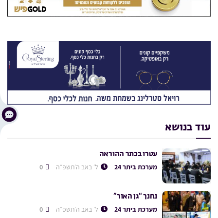
עוד בנושא
עטרו בכתר ההוראה
מערכת ביתר 24
ל׳ באב ה׳תשפ״ה
0
נחנך “גן האור”
מערכת ביתר 24
ל׳ באב ה׳תשפ״ה
0