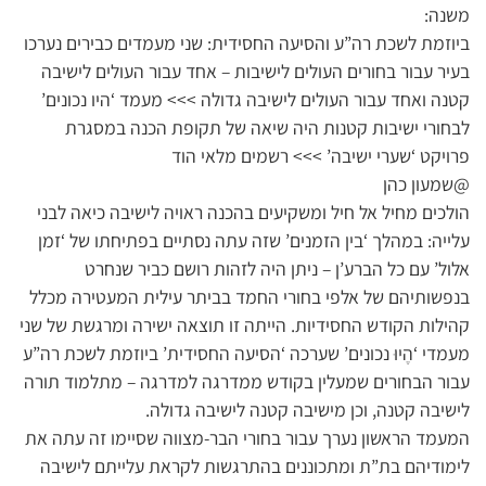
משנה:
ביוזמת לשכת רה”ע והסיעה החסידית: שני מעמדים כבירים נערכו
בעיר עבור בחורים העולים לישיבות – אחד עבור העולים לישיבה
קטנה ואחד עבור העולים לישיבה גדולה >>> מעמד ‘היו נכונים’
לבחורי ישיבות קטנות היה שיאה של תקופת הכנה במסגרת
פרויקט ‘שערי ישיבה’ >>> רשמים מלאי הוד
@שמעון כהן
הולכים מחיל אל חיל ומשקיעים בהכנה ראויה לישיבה כיאה לבני
עלייה: במהלך ‘בין הזמנים’ שזה עתה נסתיים בפתיחתו של ‘זמן
אלול’ עם כל הברע’ן – ניתן היה לזהות רושם כביר שנחרט
בנפשותיהם של אלפי בחורי החמד בביתר עילית המעטירה מכלל
קהילות הקודש החסידיות. הייתה זו תוצאה ישירה ומרגשת של שני
מעמדי ‘הֶיוּ נכונים’ שערכה ‘הסיעה החסידית’ ביוזמת לשכת רה”ע
עבור הבחורים שמעלין בקודש ממדרגה למדרגה – מתלמוד תורה
לישיבה קטנה, וכן מישיבה קטנה לישיבה גדולה.
המעמד הראשון נערך עבור בחורי הבר-מצווה שסיימו זה עתה את
לימודיהם בת”ת ומתכוננים בהתרגשות לקראת עלייתם לישיבה