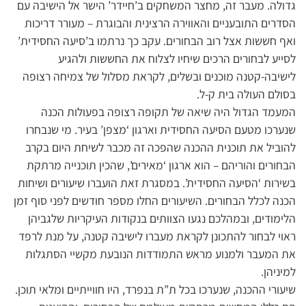
גדולה. מעבר זה, מחצר המשחקים ב’חיידר’ הישר אל הישיבה עם
הסדרים התובעניים והאווירה הרצינית והבוגרת – מעורר דריכות
ואף חששות אצל רוב הבחורים. עקב כך נרתמו ב’סיעה החסידית’
לסייע לבחורים הרכים שיחיו לצלוח את החששות ולהגיע
לישיבה-קטנה מוכנים ובשלים, לקראת מסלול של צמיחה רצופה
בסולם העולה בית ק-ל.
המעמד הגדול היה שיאה של תקופה רצופה בפעולות הכנה
שנערכו מטעם הסיעה החסידית וארגון ‘מצפן’ בעיר. מי שנבחרו
להוביל את תוכנית ההכנה שהפכה זה מכבר לשיחת היום בקרב
הבחורים והוריהם – הוא ארגון ‘מאירים’, שהכין תוכנייה מרתקת
בשירות ‘הסיעה החסידית’. במסגרת זאת הועברו שיעורים ושיחות
הכנה לכלל הבחורים. השיעורים החלו מספר חודשים לפני סוף זמן
הלימודים, ובמהלכם נגעו הצוותים בנקודות העיקריות שלגביהן
ראוי לבחור להתכונן לקראת מעברו לישיבה קטנה, על מנת לרפד
את המעבר ולמנוע מראש התמודדות הנובעת מקשיי הסתגלות
למיניהן.
שיעורי ההכנה, שנערכו בכל ת”ת בנפרד, היו חווייתיים ומלאי תוכן.