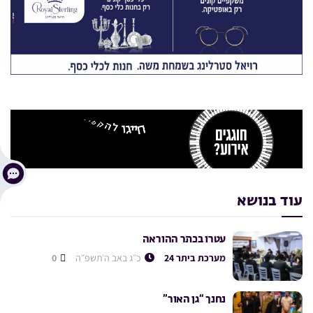
עוד בנושא
עטרו בכתר ההוראה
מערכת ביתר 24
כ״ג באב ה׳תשפ״ה
0
נחנך “גן האור”