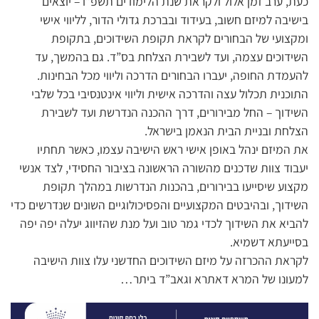
כעת, ערב זמן אלול ולקראת שנת הלימודים תשפ”ו – יוצאים
בישיבה למיזם חשוב, בעידוד ובברכת גדולי הדור, לליווי אישי
ומקצועי של הבחורים לקראת תקופת השידוכים, בתקופת
השידוכים עצמה, ועד לשבירת הצלחת בס”ד. גם בהמשך, עד
להעמדת החופה, יעברו הבחורים הדרכה וליווי מכל הבחינות.
התוכנית תכלול עצה והדרכה אישית וליווי אינטנסיבי בכל שלבי
השידוך – החל מבירורים, דרך ההכנה הנדרשת ועד לשבירת
הצלחת ובניית הבית הנאמן בישראל.
את המיזם ינהל באופן אישי ראש הישיבה עצמו, כאשר תחתיו
יעבוד צוות שדכנים מהשורה הראשונה בציבור החסידי, לצד אנשי
מקצוע שיסייעו בבירורים, בהכנות הנדרשות במהלך תקופת
השידוך, ובהיבטים המקצועיים והפסיכולוגיים השונים שנדרשים כדי
להביא את השידוך לכדי גמר טוב ועל מנת שהזיווג יעלה יפה יפה
בסייעתא דשמיא.
לקראת ההכרזה על מיזם השידוכים החדשני עלו צוות הישיבה
למעונו של המרא דאתרא וגאב”ד ביתר…