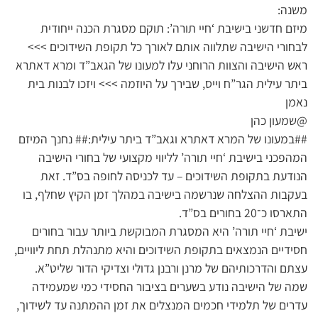
משנה:
מיזם חדשני בישיבת ‘חיי תורה’: תוקם מסגרת הכנה ייחודית
לבחורי הישיבה שתלווה אותם לאורך כל תקופת השידוכים >>>
ראש הישיבה והצוות הרוחני עלו למעונו של הגאב”ד ומרא דאתרא
ביתר עילית הגר”ח וייס, שבירך על היוזמה >>> ויזכו לבנות בית
נאמן
@שמעון כהן
##במעונו של המרא דאתרא וגאב”ד ביתר עילית:## נחנך המיזם
המהפכני בישיבת ‘חיי תורה’ לליווי מקצועי של בחורי הישיבה
הנודעת בתקופת השידוכים – עד לכניסה לחופה בס”ד. זאת
בעקבות ההצלחה שנרשמה בישיבה במהלך זמן הקיץ שחלף, בו
התארסו כ־20 בחורים בס”ד.
ישיבת ‘חיי תורה’ היא המסגרת המבוקשת ביותר עבור בחורים
חסידיים הנמצאים בתקופת השידוכים והיא מתנהלת תחת ליוויים,
עצתם והדרכותיהם של מרנן ורבנן גדולי וצדיקי הדור שליט”א.
שמה של הישיבה נודע בשערים בציבור החסידי כמי שמעמידה
עדרים של תלמידי חכמים המנצלים את זמן ההמתנה עד לשידוך,