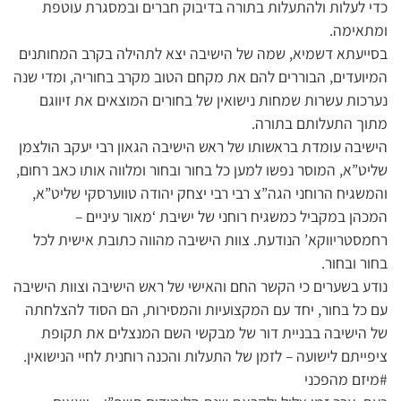
כדי לעלות ולהתעלות בתורה בדיבוק חברים ובמסגרת עוטפת
ומתאימה.
בסייעתא דשמיא, שמה של הישיבה יצא לתהילה בקרב המחותנים
המיועדים, הבוררים להם את מקחם הטוב מקרב בחוריה, ומדי שנה
נערכות עשרות שמחות נישואין של בחורים המוצאים את זיווגם
מתוך התעלותם בתורה.
הישיבה עומדת בראשותו של ראש הישיבה הגאון רבי יעקב הולצמן
שליט”א, המוסר נפשו למען כל בחור ובחור ומלווה אותו כאב רחום,
והמשגיח הרוחני הגה”צ רבי רבי יצחק יהודה טווערסקי שליט”א,
המכהן במקביל כמשגיח רוחני של ישיבת ‘מאור עיניים –
רחמסטריווקא’ הנודעת. צוות הישיבה מהווה כתובת אישית לכל
בחור ובחור.
נודע בשערים כי הקשר החם והאישי של ראש הישיבה וצוות הישיבה
עם כל בחור, יחד עם המקצועיות והמסירות, הם הסוד להצלחתה
של הישיבה בבניית דור של מבקשי השם המנצלים את תקופת
ציפייתם לישועה – לזמן של התעלות והכנה רוחנית לחיי הנישואין.
#מיזם מהפכני