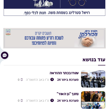
עוד בנושא
עטרו בכתר ההוראה
מערכת ביתר 24
ט״ז באב ה׳תשפ״ה
0
נחנך “גן האור”
מערכת ביתר 24
ט״ז באב ה׳תשפ״ה
0