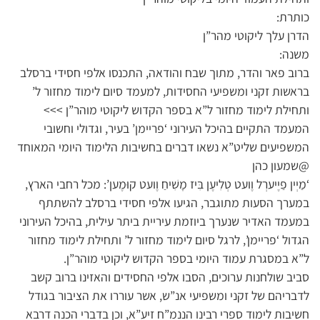
כותרת:
הדרן עלך ליקוטי מהר”ן
משנה:
ברוב פאר והדר, מתוך שבח והודאה, התכנסו אלפי חסידי ברסלב
בראשות זקני ומשפיעי החסידות, למעמד סיום לימוד מחזור ל’
ותחילת לימוד מחזור ל”א בספר הקדוש ליקוטי מוהר”ן >>>
המעמד התקיים בהיכל העירוני ‘פריימן’ בעיר, וגדולי וחשובי
המשפיעים שליט”א נשאו דברים בחשיבות הלימוד היומי המאוחד
@שמעון כהן
‘מַיְין פַיֶיערְל וֶועט טְלִיעֶן בִּיז מָשִׁיחַ וֶועט קוּמֶען’: מכל רחבי הארץ,
במערך הסעות מתוגבר, הגיעו אלפי חסידי ברסלב להשתתף
במעמד האדיר שנערך ביוזמת עיריית ביתר עילית, בהיכל העירוני
הגדול ‘פריימן’, לרגל סיום לימוד מחזור ל’ ותחילת לימוד מחזור
ל”א במסגרת עמוד היומי בספר הקדוש ליקוטי מוהר”ן.
סביב שולחנות ערוכים, הסבו אלפי החסידים והאזינו ברוב קשב
לדבריהם של זקני ומשפיעי אנ”ש, אשר עוררו את הציבור בגודל
חשיבות לימוד ספרי רבינו הננמ”ח זיע”א, וכן בדברי הכנה דרבא