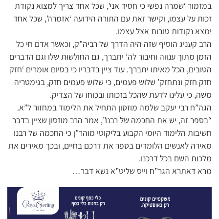
במזמור ‘שמרה נפשי כי חסיד אני’, שכל אחד צריך למצוא נקודת
זכות על עצמו, וקישר זאת עם התורה הידועה ‘אזמרה’, שכל אחד
ימצא נקודות טובות אצל עצמו.
הרב קעניג הוסיף שזה היה הדרך של רביה”ק, וכאשר אדם חי כל
הזמן מתוך ענווה וחיבור לה’ יתברך, גם החולשות שלו וגם הדברים
הטובים, הכל מאיתו יתברך. עוד ציין בדבריו כי בסיום אומרים ‘חזק
חזק חזק ונתחזק’ שלוש פעמים, כי שלוש פעמים חזק, בגימטריה
משה, כי עלינו לדעת שהכל בזכותו ובכוחו של הצדיק.
הגה”ח רבי יעקב שלמה מוזסון התחיל את הלימוד במחזור ל”א.
“בספר זה, יש את החכמה של רבנו”, אמר הרב מוזסון שציין בדבר
חשיבות הלימוד היומי הקבוע בליקוטי מוהר”ן כי החכמה של רבנו
מאירה לאנשים הלומדים בספר את דרכם בחיים, ובכך מאירים את
מלכות השם בכל דרכנו.
מרא דאתרא הגר”ח וייס שליט”א נשא דבר…