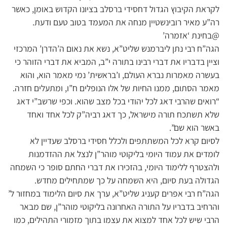
לקראת הקיבוץ הגדול דחסידי ברסלב בציונו הקדוש באומן, כאשר
רה”ע מאיר רובינשטיין מנחה את המעמד בטוב טעם ודעת.
@בחינת ‘אזמרה’
הגה”ח רבי נתן ליברמנש שליט”א, נשא את נאום ה’הדרן’ המרכזי
וציין בדבריו את דברי רבינו בתורה י”ב, המביא את דברי הזוהר כי
בעשרה מאמרות נברא העולם, ו’בראשית’ נמי מאמר הוא, והוא
מאמר הסתום, ממנו החיות של אלו הנופלים ח”ו, ומתעלים חזרה.
“רואים שהרבי דאג לכל יהודי בכל מצב שהוא. וכפי שרשב”י דאג
שלא תשתכח תורה מישראל, כך דאג רביה”ק לכל אחד ואחד
באשר הוא שם”.
לסיום קרא לכל המשתתפים ולכלל חסידי ברסלב שעדיין לא
לומדים את עמוד היומי בליקוטי מוהר”ן לנצל את ההזדמנות
ולהצטרף ללימוד היומי, בהזכירו את דברי החתם סופר כי השמחה
הגדולה בעת סיום, היא השמחה על כך שמתחילים מחדש.
הגה”ח רבי אפרים קעניג שליט”א, ערך את סיום הלימוד במחזור ל’
והרחיב בדבריו על התורה האחרונה בליקוטי מוהר”ן, שם מבאר
הרבי שיש לכל אחד למצוא את עצמו בתוך מזמורי התהילים, כמו