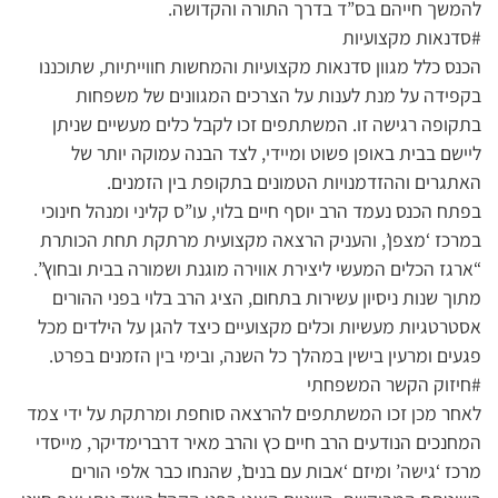
להמשך חייהם בס”ד בדרך התורה והקדושה.
#סדנאות מקצועיות
הכנס כלל מגוון סדנאות מקצועיות והמחשות חווייתיות, שתוכננו
בקפידה על מנת לענות על הצרכים המגוונים של משפחות
בתקופה רגישה זו. המשתתפים זכו לקבל כלים מעשיים שניתן
ליישם בבית באופן פשוט ומיידי, לצד הבנה עמוקה יותר של
האתגרים וההזדמנויות הטמונים בתקופת בין הזמנים.
בפתח הכנס נעמד הרב יוסף חיים בלוי, עו”ס קליני ומנהל חינוכי
במרכז ‘מצפן’, והעניק הרצאה מקצועית מרתקת תחת הכותרת
“ארגז הכלים המעשי ליצירת אווירה מוגנת ושמורה בבית ובחוץ”.
מתוך שנות ניסיון עשירות בתחום, הציג הרב בלוי בפני ההורים
אסטרטגיות מעשיות וכלים מקצועיים כיצד להגן על הילדים מכל
פגעים ומרעין בישין במהלך כל השנה, ובימי בין הזמנים בפרט.
#חיזוק הקשר המשפחתי
לאחר מכן זכו המשתתפים להרצאה סוחפת ומרתקת על ידי צמד
המחנכים הנודעים הרב חיים כץ והרב מאיר דרברימדיקר, מייסדי
מרכז ‘גישה’ ומיזם ‘אבות עם בנים’, שהנחו כבר אלפי הורים