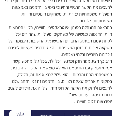
בשיטתם המבוקשת. השניים הציגו בפני הקהל כיצד ניתן ואף חיוני
להעצים את הקשר הרגשי והחינוכי בימי בין הזמנים באמצעות
הפעלות משפחתיות יצירתיות, משחקים חינוכיים וחוויות
משפחתיות מלכדות.
ההרצאה התנהלה בסגנון אינטראקטיבי וחווייתי, בליווי המחשות
חיות והדגמות מעשיות של משחקים ופעילויות שההורים יכלו
לקחת עמם הביתה. הדוברים הדגישו את החשיבות העצומה של
השקעה איכותית בזמן המשפחתי, והציגו דרכים מעשיות ליצירת
זיכרונות חיוביים ובלתי נשכחים.
הרב כץ הציג מסר חזק ומרגש: “כל ילד, בכל גיל, מחפש קשר
אמיתי ועמוק עם הוריו. אם הוא לא מוצא את הקשר הזה בבית
המשפחתי החם והבטוח – הוא עלול למצוא את זה, חלילה,
במקומות אחרים שאינם רצויים. בין הזמנים זה זמן הזהב שלנו
להעצים ולחזק את הקשר הקדוש הזה, שילווה את הילדים לשנים
רבות קדימה בעזרת השם”.
#סדנאות ODT חוויית…