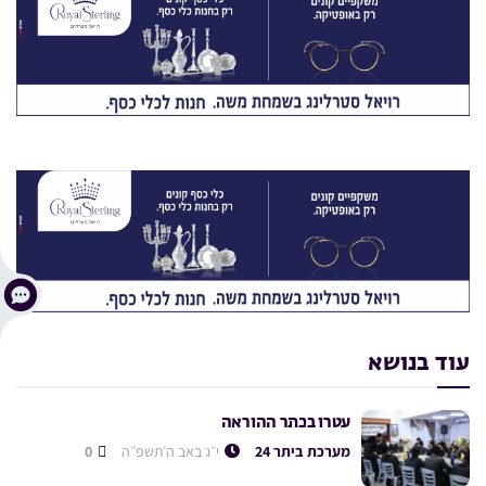
עוד בנושא
עטרו בכתר ההוראה
מערכת ביתר 24
י״ג באב ה׳תשפ״ה
0