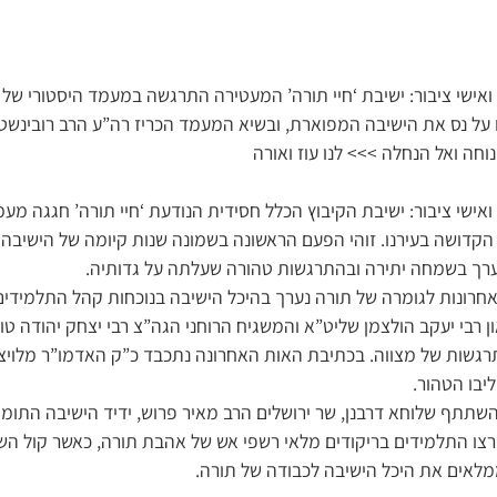
ואישי ציבור: ישיבת ‘חיי תורה’ המעטירה התרגשה במעמד היסטורי של
 על נס את הישיבה המפוארת, ובשיא המעמד הכריז רה”ע הרב רובינשט
חה ואל הנחלה >>> לנו עוז ואורה
אישי ציבור: ישיבת הקיבוץ הכלל חסידית הנודעת ‘חיי תורה’ חגגה מע
הקדושה בעירנו. זוהי הפעם הראשונה בשמונה שנות קיומה של הישיבה 
ערך בשמחה יתירה ובהתרגשות טהורה שעלתה על גדותיה.
רונות לגומרה של תורה נערך בהיכל הישיבה בנוכחות קהל התלמידים, 
רבי יעקב הולצמן שליט”א והמשגיח הרוחני הגה”צ רבי יצחק יהודה טוו
גשות של מצווה. בכתיבת האות האחרונה נתכבד כ”ק האדמו”ר מלויצ
ליבו הטהור.
תתף שלוחא דרבנן, שר ירושלים הרב מאיר פרוש, ידיד הישיבה התומך 
ו התלמידים בריקודים מלאי רשפי אש של אהבת תורה, כאשר קול הש
לאים את היכל הישיבה לכבודה של תורה.