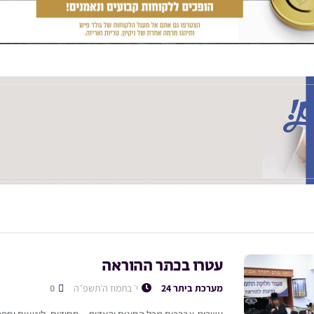
עטרו בכתר ההוראה
מערכת ביתר 24
י׳ בתמוז ה׳תשפ״ה
0
עשרות אברכים מכל החוגים והעדות – חסידים, ליטאים וספר