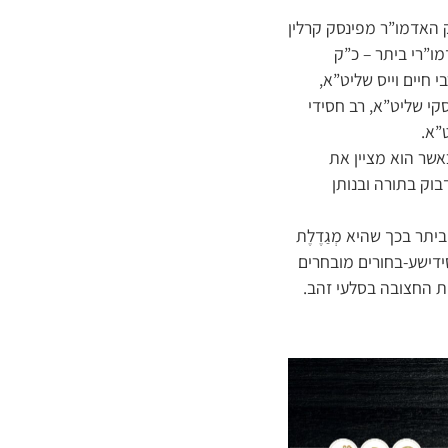
 האדמו”ר מפינסק קרלין
ו”רי ביתר – כ”ק
 חיים וייס שליט”א,
סקי שליט”א, רב חסידי
”א.
שר הוא מציין את
וק בתורה ובנותן
ר בכך שהיא מְגַדֶלֶת
דישע-בחורים מובחרים
ת החצובה בסלעי זהב.