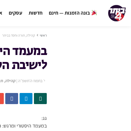
בונה הזמנות — חינם
חדשות
עסקים
אי
ראשי
קהילה, תורה וחסד בביתר
במעמד היס
לישיבת הקי
י׳ בתמוז ה׳תשפ״ה
|
קהילה, תו
גג:
במעמד היסטורי ומרגש: ה