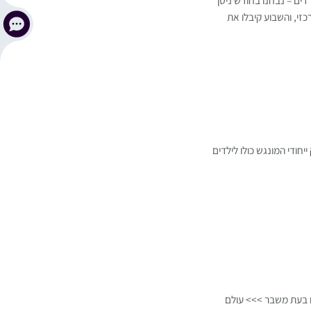
זי, והשבוע קיבלו את
חודי המונגש כולו לילדים
ם בעת משבר >>> עולם