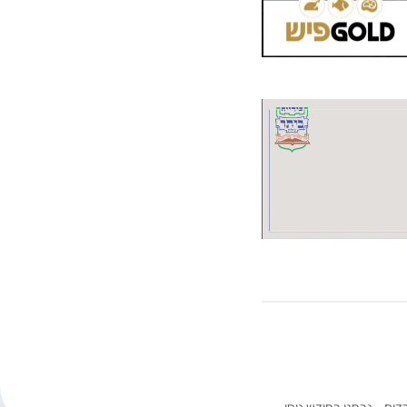
דים – נבחנו בחודש ניסן