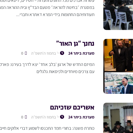
במסגרת ״בחינות להוראה״ מטעם הבד"ץ ובית ההוראה המרכ
תעודותיהם החתומות בידי המרא דאתרא וחברי...
נחנך “גן האור”
מערכת ביתר 24
י׳ בתמוז ה׳תשפ״ה
0
המיזם החדש של ארגון 'בלב אחד' יצא לדרך בעירנו: פארק יי
עם צרכים מיוחדים ולכיסאות גלגלים
אשריכם שזכיתם
מערכת ביתר 24
י׳ בתמוז ה׳תשפ״ה
0
כותרת משנה: בחורי חמד התכנסו לשמוע דברי אלוקים חיי