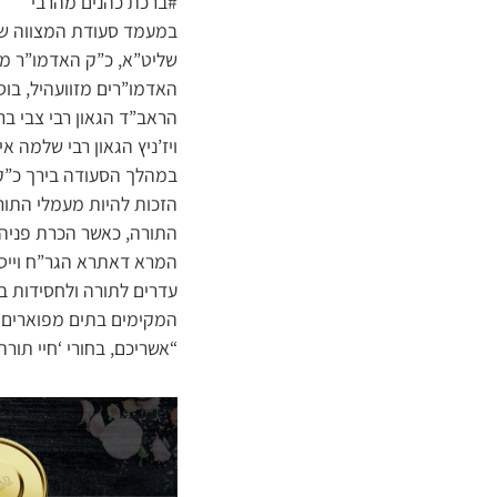
#ברכת כהנים מהרבי
במעמד סעודת המצווה שנע
שליט”א, כ”ק האדמו”ר מדו
האדמו”רים מזוועהיל, בוסט
הראב”ד הגאון רבי צבי ברו
ויז’ניץ הגאון רבי שלמה א
במהלך הסעודה בירך כ”ק 
הזכות להיות מעמלי התור
התורה, כאשר הכרת פניהם
המרא דאתרא הגר”ח וייס 
עדרים לתורה ולחסידות 
המקימים בתים מפוארים ש
“אשריכם, בחורי ‘חיי תו