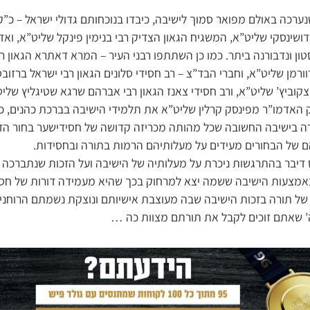
רכה באולם מפואר סמוך לישיבה, כיבדו בנוכחותם גדולי ישראל – כ”ק
שינסקי שליט”א, המשגיח הגאון הצדיק רבי בנימין פינקל שליט”א, ואדמ
ון ונדבורנה ביתר. כמו כן השתתפו רבני העיר – המרא דאתרא הגאון רבי
ורמן שליט”א, וחברי הבד”צ – רב חסידי סלונים הגאון רבי ישראל ברזוב
יצקוביץ’ שליט”א, ורב חסידי צאנז הגאון רבי אברהם שרגא שטיגליץ שליט
האדמו”ר מפינסק קרלין שליט”א את תלמידי הישיבה בברכת כהנים, כא
ה בישיבה החשובה שכל מהותה מכריזה קדושה של חסידישער בחור הדב
 של הבחורים מעידים על מעלותיהם הרמות בתורה ובחסידות.
דיבר בהתרגשות ניכרת על מעלותיה של הישיבה ועל הזכות שנתברכה בית
באמצעות הישיבה ששמה יצא למרחוק בכך שהיא מעמידה דורות של חסי
ל תורה בזכות הישיבה שבה מעוצבת אישיותם ונוצקת נשמתם הרוחני
רה’ שאתם זוכים לקבל את תורתם מצוות כה …