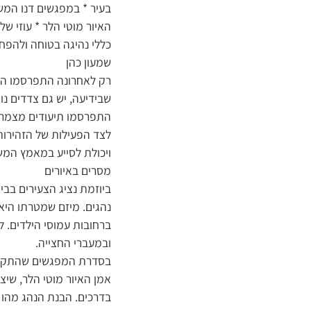
בעיר * במפגשים דנו המש
האיור מוטי הלר * עוזי ש
כללי נהיגה בטוחה ולהפח
שמעון כהן
רק לאחרונה התפרסמו הנת
שבידיעה, יש גם צדדים נ
התפרסמו תיעודים מצמררי
לצד הפעילות של הזהירות 
ויכולת לסייע במאמץ המש
מסרים באיורים
ביוזמת נציג הצעירים בבי
נהגים. מיזם שמטרתו היא 
ברחובות עמוסי הילדים. 
ובמעברי החצייה.
בסדרת המפגשים שהתקיימו
אמן האיור מוטי הלר, שי
בדרכים. הבנת הנהג מהו מ