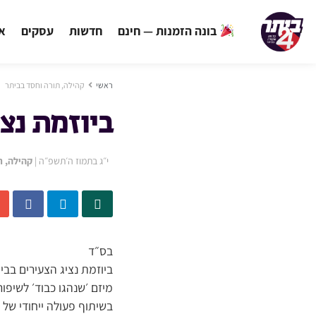
בונה הזמנות — חינם
חדשות
עסקים
אי
ראשי
קהילה, תורה וחסד בביתר
ביוזמת נצי
י״ג בתמוז ה׳תשפ״ה
|
קהילה, ת
בס״ד
ביוזמת נציג הצעירים בבי
מיזם ׳שנהגו כבוד׳ לשיפו
בשיתוף פעולה ייחודי של 