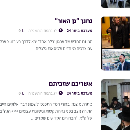
נחנך “גן האור”
מערכת ביתר 24
י״ג בתמוז ה׳תשפ״ה
0
המיזם החדש של ארגון 'בלב אחד' יצא לדרך בעירנו: פארק יי
עם צרכים מיוחדים ולכיסאות גלגלים
אשריכם שזכיתם
מערכת ביתר 24
י״ג בתמוז ה׳תשפ״ה
0
כותרת משנה: בחורי חמד התכנסו לשמוע דברי אלוקים חיי
התורה ניצב בפני גזירות קשות וניסיונות עצומים >>> הגה"צ 
שליט"א: "הבחורים הקדושים עומדים...