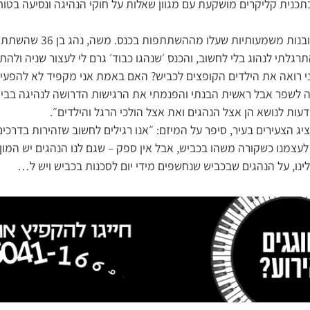
תכנית קליקרים מושקעת עם מגוון שאלות על חוקי הנהיגה ונסיעה בטוח
משתפי הכנס סיפרו על תובנות מ
ש, התרגלתי לנהוג בלי לחשוב, והכנס ׳שנהגו כבוד׳ גרם לי לעצור שניה ול
י רואה את הילדים הקופצים לכביש? האם באמת אני מקפיד לא להפעי
ה לשפר אבל ראשית הבנתי והפנמתי את הרגישות הדרושה לנהיגה בביתר
ות לנושא הן אצל הנהגים ואת אצל הולכי הרגל והילדים״.
נציג הצעירים בעיר, סיפר על המיזם: ״אנו רגילים לחשוב שזהירות בדרכים
לעצמנו כשקורה משהו בכביש, אבל אין ספק – שגם לנו הנהגים יש המון
לינו, על הנהגים שבכביש שנחשפים מידי יום לסכנות בכביש ויש ל…