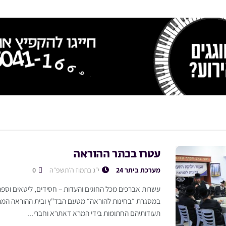
עטרו בכתר ההוראה
מערכת ביתר 24
י״ג בתמוז ה׳תשפ״ה
0
עשרות אברכים מכל החוגים והעדות – חסידים, ליטאים וספר
במסגרת ״בחינות להוראה״ מטעם הבד"ץ ובית ההוראה המרכ
תעודותיהם החתומות בידי המרא דאתרא וחברי...