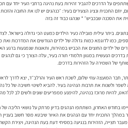
תתפים על הדרכים להגביר זהירות בעת נהיגה ברחבי העיר יחד עם ת
לום, יוזם התכנית ונציג הצעירים בעיר: ״כנהגים יש לנו את החובה והזכ
ית את הסכנה שבכביש״ * שנהגו כבוד זה בזה
ונים. ביתר עילית מובילה כעיר הילדים כמעט הכי גדולה בישראל. ל
וספים, כמו לדוגמא כמות גדולה של ילדים הגודשים את המדרכות ואת מ
ם של ילדים החוצים את הכביש במהירות, ותאונות שנמנעות ברגע האחרו
בדרכים הנעשית במגוון תלמודי תורה בעיר, עלה הצורך כי גם לנהגים 
ותף של השמירה על הזהירות בדרכים.
תר, חבר המועצה עוזי שלום, לשכת ראש העיר והרלב״ד, יצא לדרך לראשו
לשפר ולשנות את תרבות הנהיגה בעיר. להביא לשינוי חשיבה של כל נהג
להאט, להיות מרוכז בנהיגה, להימנע ממפריעים שונים ולשים לב לכל 
 בחודש האחרון, השתתפו הנהגים בדיון מרתק על נושאי הליבה של נ
צר במהלך התכנית יחד עם הנהגים את האיור שיבטא מסר חשוב בעניין 
עבר חצייה, הזהירות בנגיעה במסיחי דעת בעת הנהיגה, ויצירת הקשר ב