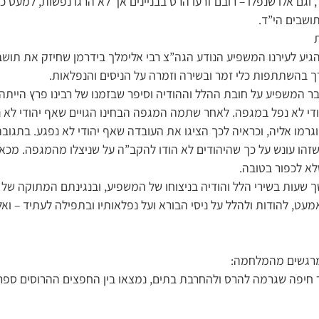
, וגם אלו שנפלו – רובם זרעו הרס בבניינים אך לא הרגו נפשות, למעט 
ת
יע לעירנו המשפיע הנודע הגה”צ רבי אלימלך בידרמן שחיזק את תוש
ך בהשתתפות כלי זמר ובשירה וזמרה על הניסים והנפלאות.
 המשפיע על חובת ההלל וההודיה וסיפר שבזמנו של רבינו פרץ היית
הודי לא נפל במגפה. לאחר שתמה המגפה הבחינו הגויים שאף יהודי לא נ
גרמו אליה, וכראיה לכך הציגו את העובדה שאף יהודי לא נפגע. בתגובה
 שזהו עונש על כך שהיהודים לא הודו להקב”ה על שניצלו מהמגפה. מכאן 
א לכפור בטובה.
שך שעות בשירי הלל והודיה בניצוחו של המשפיע, ובנגינתם המתוקה של ב
עט, להודות ולהלל על ניסי הבורא ועל נפלאותיו ובתפילה לעתיד – ואל
 מרגשים מהמלחמה:
חיפה שגרמה להרס ולהחרבת בתים, נמצאו בין החפצים ההרוסים ספרי 