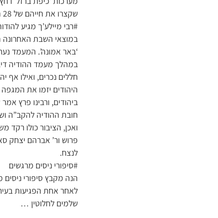
מערכות ‘כיפת ברזל’ ו’חץ’
שקצרו את חייהם של 28 תושבים הי”ד.
#רבי מיילע’ך מגיע להודו
במוצאי השבת האחרונה הג
‘באר אמונה’. המעמד נער
במהלך מעמד ההודיה דיבר
חללים נכרים, ואילו אף י
היהודים יזמו את המגפה ו
ביהודים, ורבינו פרץ אמר
חובת ההודיה להקב”ה ושל
ואכן, הציבור כולו רקד מ
פרוש ור’ אברהם יצחק סאמ
לנצח.
#סיפורי ניסים מרגשים
הנה מקבץ סיפורי ניסים
לאחר אחת הפגיעות בעיר 
שלמים לחלוטין …