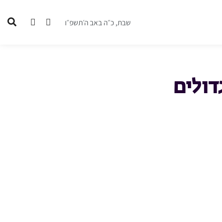
שבת, כ״ה באב ה׳תשפ״ו
דולים