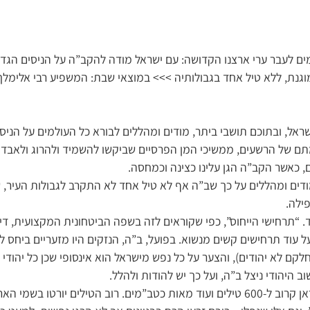
ם וכטב”מים לעבר ערי ארצנו הקדושה: עם ישראל מודה להקב”ה על הניסים הגד
מוגנת, ללא טיל אחד בגבולותיה >>> במוצאי שבת: המשפיע רבי אלימלך
שראל, ובתוכם תושבי ביתר, מודים ומהללים לבורא כל העולמים על הניס
מתם של הרשעים, ממשיכי המן הפרסיים שביקשו להשמיד ולהרוג ולאבד ו
, כאשר הקב”ה הגן עלינו כצינה וכמחסה.
ודים ומהללים על כך שב”ה אף לא טיל אחד לא התקרב לגבולות העיר, 
ילה.
 “תרחישי הייחוס”, כפי שקוראים לזה בשפה הביטחונית המקצועית, דיב
עוד תרחישים קשים מנשוא. בפועל, ב”ה, הנזקים היו מזעריים ביחס לס
28 אזרחים (חלקם לא יהודים), והצער על כל נפש מישראל הוא אינסופי שכן כל יהוד
 היהודי ניצל ב”ה, ועל כך יש להודות ולהלל.
בימי המלחמה שיגרה איראן קרוב ל-600 טילים ועוד מאות כטב”מים. רוב הטילים יורט