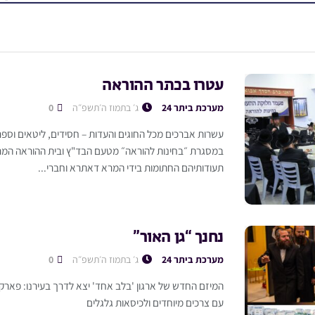
עטרו בכתר ההוראה
מערכת ביתר 24
ג׳ בתמוז ה׳תשפ״ה
0
עשרות אברכים מכל החוגים והעדות – חסידים, ליטאים וספר
במסגרת ״בחינות להוראה״ מטעם הבד"ץ ובית ההוראה המרכ
תעודותיהם החתומות בידי המרא דאתרא וחברי...
נחנך “גן האור”
מערכת ביתר 24
ג׳ בתמוז ה׳תשפ״ה
0
המיזם החדש של ארגון 'בלב אחד' יצא לדרך בעירנו: פארק יי
עם צרכים מיוחדים ולכיסאות גלגלים