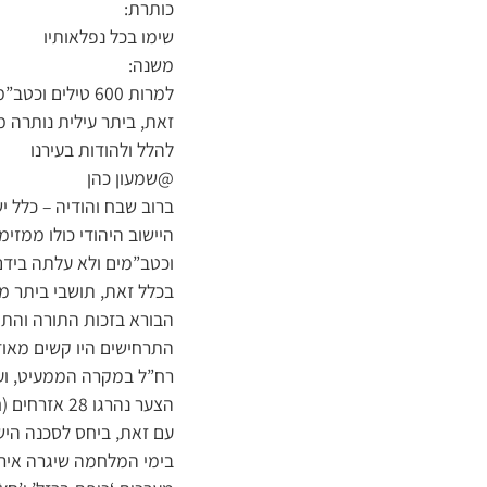
כותרת:
שימו בכל נפלאותיו
משנה:
למרות 600 טילי
זאת, ביתר עילית נותרה 
להלל ולהודות בעירנו
@שמעון כהן
ברוב שבח והודיה – כלל י
היישוב היהודי כולו ממזי
וכטב”מים ולא עלתה בידם
בכלל זאת, תושבי ביתר מ
הבורא בזכות התורה והתפ
התרחישים היו קשים מאוד.
רח”ל במקרה הממעיט, ועל 
הצער נהרגו 
עם זאת, ביחס לסכנה הישוב