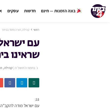
בונה הזמנות — חינם
חדשות
עסקים
אי
ראשי
קהילה, תורה וחסד בביתר
עם ישראל 
שראינו בי
ג׳ בתמוז ה׳תשפ״ה
|
קהילה, תו
גג:
עם ישראל מודה להקב”ה ע