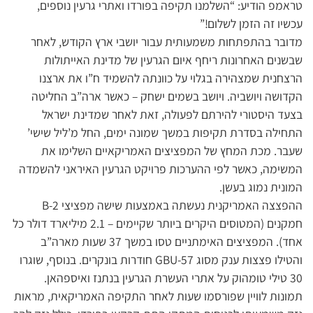
טראמפ הודיע: “השלמנו תקיפה בפורדו ואתרי גרעין נוספים,
עכשיו זה הזמן לשלום!”
מדובר בהתפתחות משמעותית עבור יושבי ארץ הקודש, לאחר
שבשנים האחרונות ריחף איום הגרעין של מדינת האייתולות
הרצחנית שמצהירה בגלוי על כוונתה להשמיד ח”ו את ארצנו
הקדושה ויושביה. ויושב בשמים ישחק – כאשר ארה”ב החליטה
בצעד היסטורי להירתם לפעולה, זאת לאחר שמדינת ישראל
התחילה בסדרת תקיפות במשך שמונה ימים, החל מ’ליל שישי’
שעבר. מכת המחץ של המפציצים האמריקאיים השלימו את
המשימה, כאשר לפי ההערכות פרויקט הגרעין האיראני להשמדה
המונית נמוג בעשן.
ההפצצה האמריקנית נעשתה באמצעות שישה מפציצי B-2
חמקנים (המטוסים היקרים ביותר שקיימים – 2.1 מיליארד דולר כל
אחד). המפציצים האימתניים טסו במשך 37 שעות מארה”ב
והטילו פצצות ענק מסוג GBU-57 חודרות בונקרים. בנוסף, שוגרו
30 טילי טומהוק על אתרי העשרת הגרעין בנתנז ואיספהאן.
תמונות לוויין שפורסמו שעות לאחר התקיפה האמריקאית, מראות