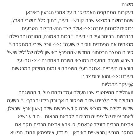
משנה:
בעקבות המתקפה האמריקנית על אתרי הגרעין באיראן
שהתרחשה במוצאי שבת קודש – בעיר, בתוך כלל תושבי הארץ,
נכנסים לכוננות יתרה >>> אולם לצד ההשתדלות הטבעית
הנדרשת, בביתר עילית יודעים: #בכוח האמונה, התורה והתפילה –
מנצחים את הפחדים וזוכים לישועה# >>> #כל שלבי המתקפה:#
סיכום המצב הבטחוני החדש שהתפרץ באישון לילה של ‘ליל שישי’
בשבוע שעבר והתעצם במוצאי השבת האחרונה >>> וגם: על
הוראות העירייה, אתגר בעלי השמחה ויוזמות החיזוק המרגשות
בעירנו >>> והוא יבוס צרינו
@יעקב מרגליות
##הלילה ההיסטורי שבו העולם עמד נדהם מול יד ההשגחה
הגדולה ולב מלכים ושרים שמסורים אך ורק בידו יתברך:## בשעה
שלוש בלילה של מוצאי שבת קודש פרשת שלח (שעון ארץ ישראל),
לאחר ימים של ציפייה ודריכות לקראת הבאות – הודיע נשיא
ארצות הברית דונלד טראמפ, כי צבא ארצות הברית תקף את
מתקני הגרעין הראשיים באיראן – פורדו, איספהאן ונתנז. הנשיא