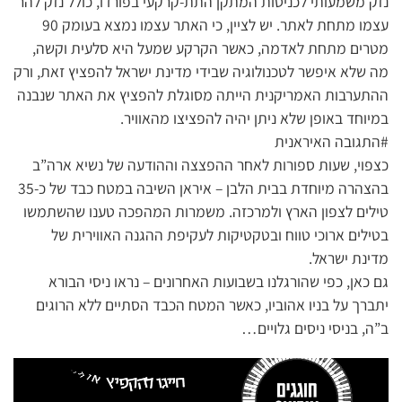
נזק משמעותי לכניסות המתקן התת-קרקעי בפורדו, כולל נזק להר
עצמו מתחת לאתר. יש לציין, כי האתר עצמו נמצא בעומק 90
מטרים מתחת לאדמה, כאשר הקרקע שמעל היא סלעית וקשה,
מה שלא איפשר לטכנולוגיה שבידי מדינת ישראל להפציץ זאת, ורק
ההתערבות האמריקנית הייתה מסוגלת להפציץ את האתר שנבנה
במיוחד באופן שלא ניתן יהיה להפציצו מהאוויר.
#התגובה האיראנית
כצפוי, שעות ספורות לאחר ההפצצה וההודעה של נשיא ארה”ב
בהצהרה מיוחדת בבית הלבן – איראן השיבה במטח כבד של כ-35
טילים לצפון הארץ ולמרכזה. משמרות המהפכה טענו שהשתמשו
בטילים ארוכי טווח ובטקטיקות לעקיפת ההגנה האווירית של
מדינת ישראל.
גם כאן, כפי שהורגלנו בשבועות האחרונים – נראו ניסי הבורא
יתברך על בניו אהוביו, כאשר המטח הכבד הסתיים ללא הרוגים
ב”ה, בניסי ניסים גלויים…