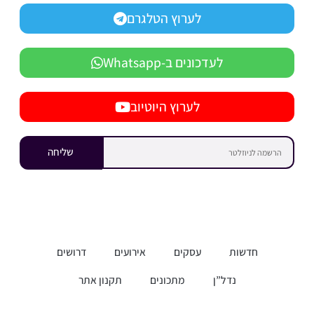
לערוץ הטלגרם
לעדכונים ב-Whatsapp
לערוץ היוטיוב
שליחה
חדשות
עסקים
אירועים
דרושים
נדל”ן
מתכונים
תקנון אתר