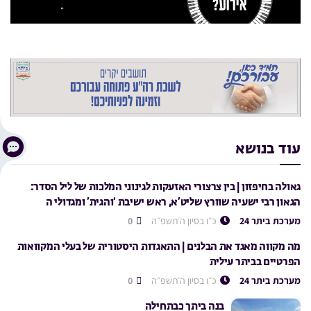
עוד בנושא
גאולה בחיפזון | בין צרצורי האזעקות לגינוני המלכות של ליל הסדר:
הגאון רבי ישעיה שוורץ שליט’א, ראש ישיבת ‘והגית’ ומגדולי ה
מערכת ביתר 24
כ״ו בסיון ה׳תשפ״ה
0
מה מקווה מאגד את הבלנים | התאגדות היסטורית של בעלי המקוואות
הפרטיים בביתר עילית
מערכת ביתר 24
כ״ו בסיון ה׳תשפ״ה
0
בנה ביתך כבתחילה