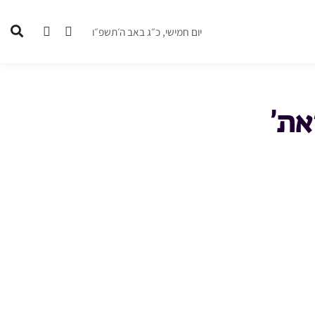
יום חמישי, כ״ג באב ה׳תשפ״ו
את’