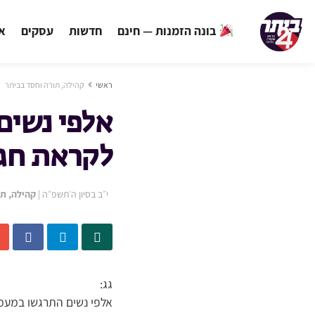
בונה הזמנות — חינם
חדשות
עסקים
אי
ראשי
קהילה, תורה וחסד בביתר
אלפי נשים
לקראת חג
י״ב בסיון ה׳תשפ״ה
|
קהילה, תו
גג:
אלפי נשים התרגשו במעמ