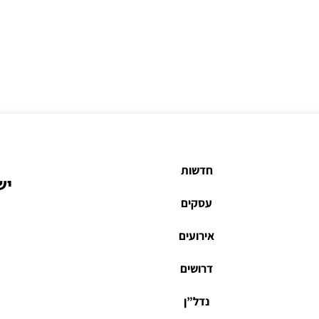
חדשות
יש
עסקים
אירועים
דרושים
נדל”ן