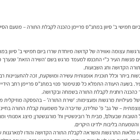
יום חמישי ב’ סיוון במתנ”ס פריימן כהכנה לקבלת התורה – מטעם הסי
שות עצומה ואווירה של קדושה מיוחדת שררו ביום חמישי ב’ סיוון במת
ים מנשות העיר כ”י התכנסו למעמד מרגש בשם ‘השירה הזאת’ שנערך
ורה הקדושה וחג השבועות.
שות ביתר וכלל תוכנית אומנותית עשירה ומושקעת, זכה להתעניינות ר
עיר. בשעה היעודה התמלא כל סנטימטר פנוי במתנ”ס פריימן רחב היד
ד כהכנה רוחנית לקבלת התורה בשמחה ובקדושה.
 של פעילויות מרגשות ומעצימות: ‘שירת התורה’ – בהפסקה מוזיקלי
צמתית – של גב’ פ’ טולידנו, שדיברה על משמעות קבלת התורה בחיינו;
הטובות שבעולם’, מבית ח’ רובינשטיין וח’ מורגנשטרן; מיצג אמנותי ו
הטמעתה בליבות ילדינו היקרים.
ו מלאות התרגשות והשראה לקבלת התורה הקדושה והודו למארגנות ע