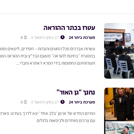
עטרו בכתר ההוראה
מערכת ביתר 24
י״ב בסיון ה׳תשפ״ה
0
עשרות אברכים מכל החוגים והעדות – חסידים, ליטאים וספר
במסגרת ״בחינות להוראה״ מטעם הבד"ץ ובית ההוראה המרכ
תעודותיהם החתומות בידי המרא דאתרא וחברי...
נחנך “גן האור”
מערכת ביתר 24
י״ב בסיון ה׳תשפ״ה
0
המיזם החדש של ארגון 'בלב אחד' יצא לדרך בעירנו: פארק יי
עם צרכים מיוחדים ולכיסאות גלגלים