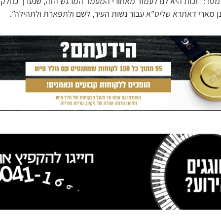
מסר: “זכות היא לנו לעמוד מאחורי המעמד המרגש הזה, שנערך כחל
נן מארי דאתרא שליט”א עבור נשות העיר, לשם ולתפארת ולתהילה”.