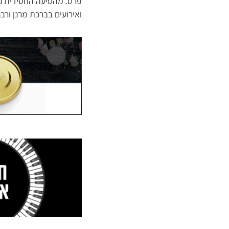
פרט. מהסיעה החסידית נ
ואירועים בברכת מרנן ורב