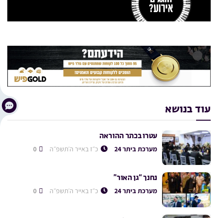
עוד בנושא
עטרו בכתר ההוראה
מערכת ביתר 24
כ״ז באייר ה׳תשפ״ה
0
נחנך “גן האור”
מערכת ביתר 24
כ״ז באייר ה׳תשפ״ה
0