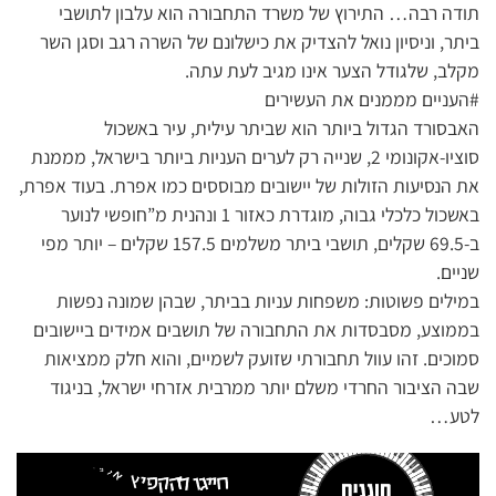
תודה רבה… התירוץ של משרד התחבורה הוא עלבון לתושבי
ביתר, וניסיון נואל להצדיק את כישלונם של השרה רגב וסגן השר
מקלב, שלגודל הצער אינו מגיב לעת עתה.
#העניים מממנים את העשירים
האבסורד הגדול ביותר הוא שביתר עילית, עיר באשכול
סוציו-אקונומי 2, שנייה רק לערים העניות ביותר בישראל, מממנת
את הנסיעות הזולות של יישובים מבוססים כמו אפרת. בעוד אפרת,
באשכול כלכלי גבוה, מוגדרת כאזור 1 ונהנית מ”חופשי לנוער
ב-69.5 שקלים, תושבי ביתר משלמים 157.5 שקלים – יותר מפי
שניים.
במילים פשוטות: משפחות עניות בביתר, שבהן שמונה נפשות
בממוצע, מסבסדות את התחבורה של תושבים אמידים ביישובים
סמוכים. זהו עוול תחבורתי שזועק לשמיים, והוא חלק ממציאות
שבה הציבור החרדי משלם יותר ממרבית אזרחי ישראל, בניגוד
לטע…