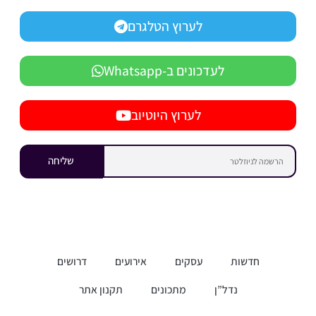
לערוץ הטלגרם
לעדכונים ב-Whatsapp
לערוץ היוטיוב
שליחה
חדשות
עסקים
אירועים
דרושים
נדל”ן
מתכונים
תקנון אתר