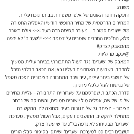
משנה:
הזעקה וחוסר האונים של אלפי משפחות בביתר נוכח עליית
המחירים הדרמטית של מחיר החופשי חודשי והאפליה החמורה
מול יישובים סמוכים – מעורר תסיסה רבה בעיר >>> אולם באורח
פלא, הח”כים החרדים שומרים על דממה >>> #’שערים’ לא ירפה
מהמאבק לצדק#
@יעקב מרגליות
המאבק של ‘שערים’ נגד העוול התחבורתי בביתר עילית ממשיך
להדהד. בשבועות האחרונים העלינו כאן את הכאב הבלתי נסבל
של תושבי ביתר עילית, עיר שבה התחבורה הציבורית הפכה מסמל
של נגישות לעול כלכלי מחניק.
סדרת הכתבות שפרסמנו על שערוריית התחבורה – עליית מחירים
של פי שלושה, אפליה מול יישובים סמוכים, והשתיקה של נבחרי
הציבור – הציתה גל של תגובות בעיר ומחוצה לה. התקשורת
מתחילה להקשיב, התושבים זועקים, אבל העוול ממשיך. מערכת
‘שערים’ מבטיחה: לא נרפה בל”נ עד שייעשה צדק.
תושבים רבים פנו למערכת ‘שערים’ ושיתפו בסיפורי סבל: הורים