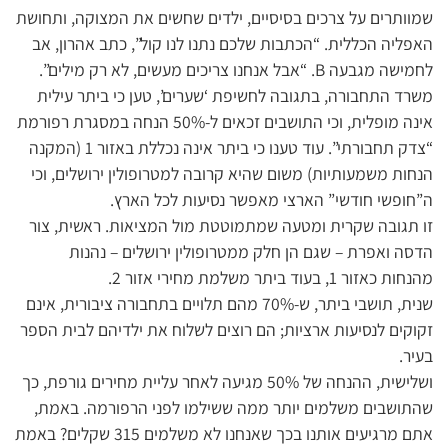
שמוותרים על צרכים בסיסיים, ילדים שחשים את המצוקה, ותחושת
האפליה הכללית. “הכתבות שלכם נתנו לנו קול”, כתב אהרון, אב
לחמישה מגבעה B. “אבל אנחנו צריכים מעשים, לא רק מילים”.
משרד התחבורה, בתגובה לחשיפת ‘שערים’, טען כי ביתר עילית
אינה מופלית, וכי התושבים זכאים ל-50% הנחה במסגרת רפורמת
“צדק תחבורתי”. עוד טענו כי ביתר אינה נכללת באזור 1 (המקנה
הנחות משמעותיות) משום שהיא קרובה למטרופולין ירושלים, וכי
ה”חופשי חודשי” הארצי מאפשר נסיעות לכל הארץ.
זו תגובה שקרית ומטעה שמתמוטטת מול המציאות. ראשית, צור
הדסה ואפרת – שגם הן חלק ממטרופולין ירושלים – נהנות
מהנחות כאזור 1, בעוד ביתר משלמת מחירי אזור 2.
שנית, תושבי ביתר, ש-70% מהם תלויים בתחבורה ציבורית, אינם
זקוקים לנסיעות ארציות; הם רוצים לשלוח את ילדיהם לבית הספר
בעיר.
ושלישית, ההנחה של 50% מגיעה לאחר עליית מחירים גורפת, כך
שהתושבים משלמים יותר ממה ששילמו לפני הרפורמה. באמת,
אתם מרגיעים אותנו בכך שאנחנו לא משלמים 315 שקלים? באמת