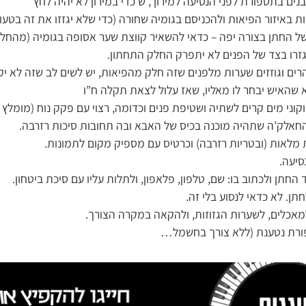
נים בתספורת לפני הנסיעה למירון , ש כדי במירון לא יהיה לחץ
באיזור הפיאות ולהכניסם בגומיה שחורה (כדי שלא יגזזו את זה בטעות
החתן בצורה יפה – כדאי להשאיר קווצת שער אסופה בגומיה (מהחלק
זרו בצד של הפנים לא יתפרק החלק התחתון.
ים וגוזזים שערות מלפנים שזה חלק מהפיאות, יש לשים לב שזה לא יק
לא שהאיש יבחר לו מאליו, שאז עלול לצאת תקלה ח”ו
קוני מים קרים לשתיה ושטיפת פנים וכדומה, רצוי עם פקק נוח (מומלץ מ
החאלק’ה שתהיה מוכנה בכיס של האבא ובה תחובות סיכות רזרבה.
לאות (ובטריות רזרבה) וכרטיס עם מספיק מקום לתמונות.
סיעה.
ד החתן ולכתוב בו: שם, טלפון, פלאפון, ולתלות עליו עם סיכת ביטחון.
ן. לא כדאי לנסוע בלי זה.
אכלים, לשערות הגזוזות, ולהקאה במקרה הצורך.
ורת נטענת (ללא צורך בחשמל…