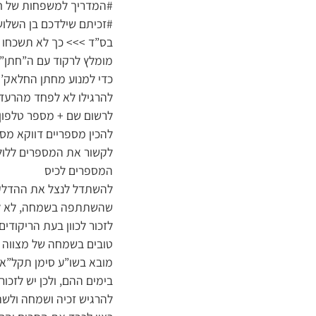
#המדריך למשפחות של ח
בס”ד >>> כך לא תשכחו ש
מומלץ לרקוד עם ה”חתן” ב
כדי למנוע מחתן החלאק’ה
להרגילו לא לפחד מהרעד
לרשום שם + מספר טלפון 
להכין מספריים דווקא מסו
לקשור את המספרים ללולא
המספרים לכיס
להשתדל לנצל את ההדלקה
שהשתתפה בשמחה, לא לס
לזכור לכוון בעת הריקודי
טובים בשמחה של מצווה
מובא בשו”ע סימן תקל”א 
בימים ההם, ולכן יש לזכ
להרגיש זכיה ושמחה ולשתף