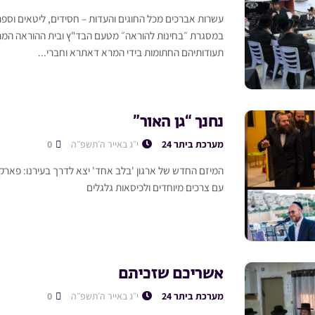
עשרות אברכים מכל החוגים והעדות – חסידים, ליטאים וספר
במסגרת ״בחינות להוראה״ מטעם הבד"ץ ובית ההוראה המרכ
תעודותיהם החתומות בידי המרא דאתרא וחברי...
נחנך “גן האור”
מערכת ביתר 24
י״ג באייר ה׳תשפ״ה
0
המיזם החדש של ארגון 'בלב אחד' יצא לדרך בעירנו: פארק יי
עם צרכים מיוחדים ולכיסאות גלגלים
אשריכם שזכיתם
מערכת ביתר 24
י״ג באייר ה׳תשפ״ה
0