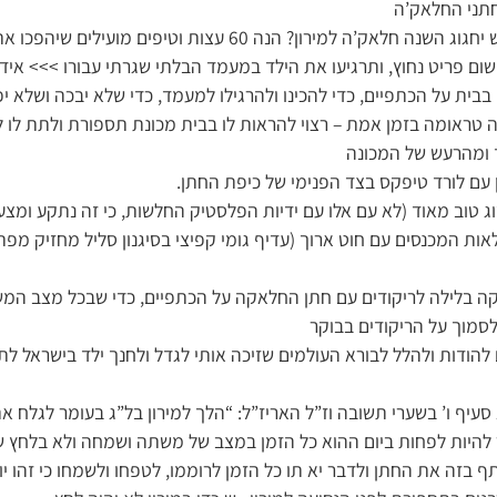
תני החלאק’ה
#זכיתם שילדכם בן השלוש יחגוג השנה חלאק’ה למירון? הנה 60 עצות 
ום פריט נחוץ, ותרגיעו את הילד במעמד הבלתי שגרתי עבורו >>> איד
בית על הכתפיים, כדי להכינו ולהרגילו למעמד, כדי שלא יבכה ושלא יפ
 טראומה בזמן אמת – רצוי להראות לו בבית מכונת תספורת ולתת לו ל
 ומהרעש של המכונה
עם לורד טיפקס בצד הפנימי של כיפת החתן.
ג טוב מאוד (לא עם אלו עם ידיות הפלסטיק החלשות, כי זה נתקע ומצער
ות המכנסים עם חוט ארוך (עדיף גומי קפיצי בסיגנון סליל מחזיק מפת
 בלילה לריקודים עם חתן החלאקה על הכתפיים, כדי שבכל מצב המ
מוך על הריקודים בבוקר
ם להודות ולהלל לבורא העולמים שזיכה אותי לגדל ולחנך ילד בישראל לת
סעיף ו’ בשערי תשובה וז”ל האריז”ל: “הלך למירון בל”ג בעומר לגלח 
ור להיות לפחות ביום ההוא כל הזמן במצב של משתה ושמחה ולא בלחץ 
 בזה את החתן ולדבר יא תו כל הזמן לרוממו, לטפחו ולשמחו כי זהו י