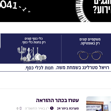
עטרו בכתר ההוראה
מערכת ביתר 24
י״ג באייר ה׳תשפ״ה
0