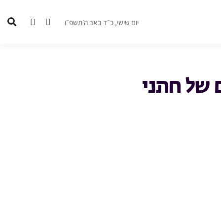
יום שישי, כ״ד באב ה׳תשפ״ו
להורים של חתני