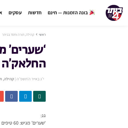
בונה הזמנות — חינם
חדשות
עסקים
אי
ראשי
קהילה, תורה וחסד בביתר
החלאק’ה ה
י״ג באייר ה׳תשפ״ה
|
קהילה, ת
גג:
‘שערים’ מגיש: 60 טיפים ועצות להורים של חתני החלאק’ה המתוקים בדרך למירון