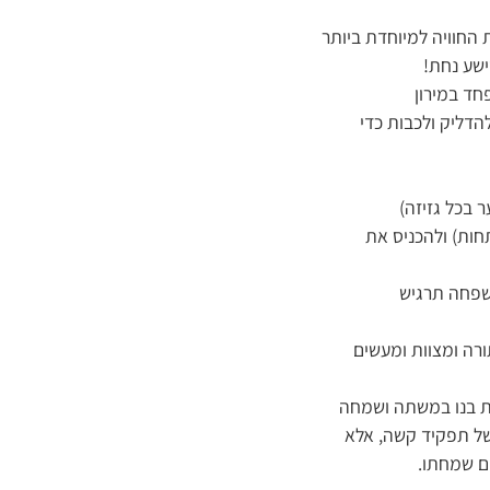
וטיפים מועילים שיהפכו את החוויה למיוחדת ביותר
ישע נחת!
חד במירון
הדליק ולכבות כדי
 בכל גזיזה)
חות) ולהכניס את
שפחה תרגיש
ורה ומצוות ומעשים
את בנו במשתה ושמחה
של תפקיד קשה, אלא
ום שמחתו.