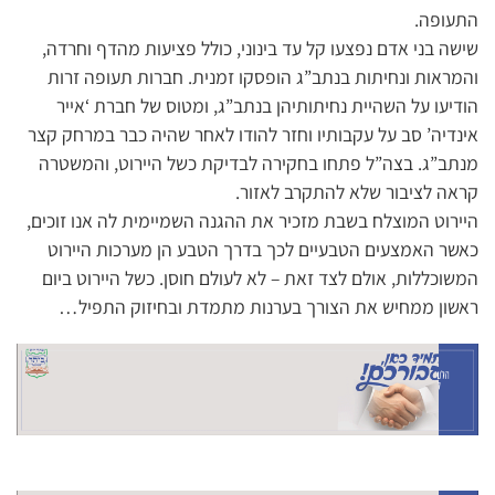
התעופה.
שישה בני אדם נפצעו קל עד בינוני, כולל פציעות מהדף וחרדה,
והמראות ונחיתות בנתב”ג הופסקו זמנית. חברות תעופה זרות
הודיעו על השהיית נחיתותיהן בנתב”ג, ומטוס של חברת ‘אייר
אינדיה’ סב על עקבותיו וחזר להודו לאחר שהיה כבר במרחק קצר
מנתב”ג. בצה”ל פתחו בחקירה לבדיקת כשל היירוט, והמשטרה
קראה לציבור שלא להתקרב לאזור.
היירוט המוצלח בשבת מזכיר את ההגנה השמיימית לה אנו זוכים,
כאשר האמצעים הטבעיים לכך בדרך הטבע הן מערכות היירוט
המשוכללות, אולם לצד זאת – לא לעולם חוסן. כשל היירוט ביום
ראשון ממחיש את הצורך בערנות מתמדת ובחיזוק התפיל…