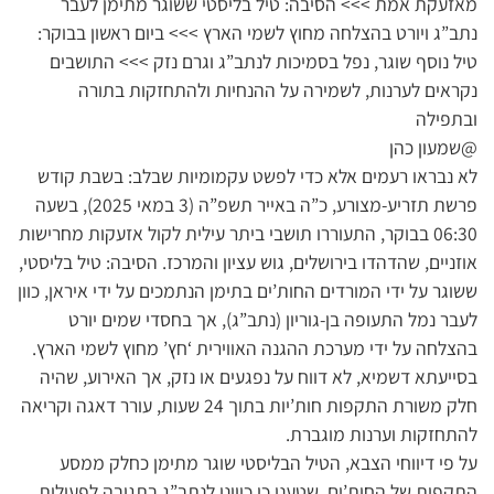
מאזעקת אמת >>> הסיבה: טיל בליסטי ששוגר מתימן לעבר
נתב”ג ויורט בהצלחה מחוץ לשמי הארץ >>> ביום ראשון בבוקר:
טיל נוסף שוגר, נפל בסמיכות לנתב”ג וגרם נזק >>> התושבים
נקראים לערנות, לשמירה על ההנחיות ולהתחזקות בתורה
ובתפילה
@שמעון כהן
לא נבראו רעמים אלא כדי לפשט עקמומיות שבלב: בשבת קודש
פרשת תזריע-מצורע, כ”ה באייר תשפ”ה (3 במאי 2025), בשעה
06:30 בבוקר, התעוררו תושבי ביתר עילית לקול אזעקות מחרישות
אוזניים, שהדהדו בירושלים, גוש עציון והמרכז. הסיבה: טיל בליסטי,
ששוגר על ידי המורדים החות’ים בתימן הנתמכים על ידי איראן, כוון
לעבר נמל התעופה בן-גוריון (נתב”ג), אך בחסדי שמים יורט
בהצלחה על ידי מערכת ההגנה האווירית ‘חץ’ מחוץ לשמי הארץ.
בסייעתא דשמיא, לא דווח על נפגעים או נזק, אך האירוע, שהיה
חלק משורת התקפות חות’יות בתוך 24 שעות, עורר דאגה וקריאה
להתחזקות וערנות מוגברת.
על פי דיווחי הצבא, הטיל הבליסטי שוגר מתימן כחלק ממסע
התקפות של החות’ים, שטענו כי כיוונו לנתב”ג בתגובה לפעולות