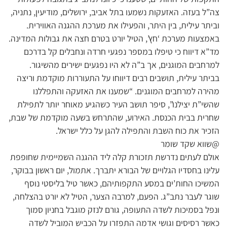
צה”ל בעזה. האזעקות נשמעו בתל אביב, ירושלים, מודיעין, נתניה,
וביתר עילית, בין היתר, והפעילו את מערכת ההגנה האווירית.
באמצעות מערכת ‘חץ’, הטיל יורט בטרם חצה את גבולות המדינה.
מד”א דיווח כי טיפלו במספר נפגעי חרדה ונחבלים קל בדרכם
למרחבים המוגנים, אך ב”ה לא היו נפגעים ישירים מהשיגור.
בביתר עילית, תושבים רבים דיווחו על התעוררות מוקדמת וריצה
מהירה למרחבים המוגנים. “שמענו את האזעקה והתפללנו
שהשי”ת יצילנו”, סיפר תושב העיר כשהגיע מאוחר יותר לתפילת
שחרית בבית הכנסת. האירוע, שהתרחש בשעה מוקדמת של שבת,
הזכיר את כוח השבת והתפילה להגן על כלל ישראל.
@שווא שקד שומר
אולם לעתים נדרשת תזכורת קלה ליד ההגנה השמיימית שחופפת
עלינו בחסדיו הגלויים של הבורא יתברך. אתמול, יום ראשון בבוקר,
המשיכו החות’ים במסע התקפותיהם, כאשר טיל בליסטי נוסף
שוגר לעבר נתב”ג. הפעם, למרבה הצער, הטיל לא יורט בהצלחה,
ונפל בסמיכות לשדה התעופה, גורם לנזק מוגבל בחניון סמוך
כאשר רסיסים וגושי אדמה התפזרו על הכביש המוביל לשדה